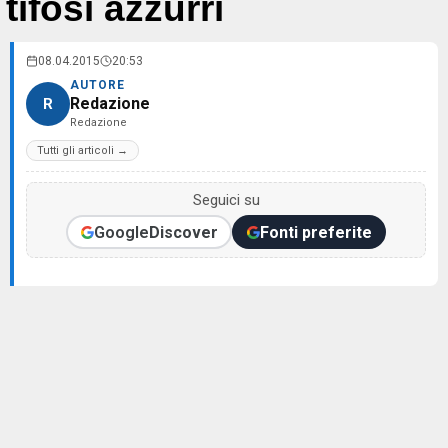
tifosi azzurri
08.04.2015
20:53
AUTORE
Redazione
R
Redazione
Tutti gli articoli →
Seguici su
Google
Discover
Fonti preferite