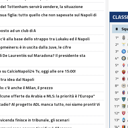
 del Tottenham: servirà vendere, la situazione
sua figlia: tutto quello che non sapevate sul Napoli di
CLASS
#
Sq
osto ad un club di A
1º
 c'è alla base dello strappo tra Lukaku ed il Napoli
2º
meiners: è in uscita dalla Juve, le cifre
3º
i De Laurentiis sul Maradona? Il presidente sta
4º
5º
o su CalcioNapoli24 Tv, oggi alle ore 15:00!
6º
7º
ltra idea dal Napoli
8º
: c'è anche il Milan, il prezzo
9º
alcune offerte da Arabia e MLS: la priorità è l'Europa"
10º
adio? Al progetto ADL manca tutto, noi siamo pronti! Vi
11º
12º
icenda finisce in tribunale, gli scenari
13º
14º