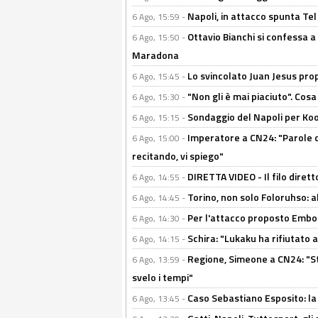
Napoli, in attacco spunta Tel
6 Ago, 15:59 -
Ottavio Bianchi si confessa a 
6 Ago, 15:50 -
Maradona
Lo svincolato Juan Jesus prop
6 Ago, 15:45 -
"Non gli è mai piaciuto". Cosa
6 Ago, 15:30 -
Sondaggio del Napoli per Koop
6 Ago, 15:15 -
Imperatore a CN24: "Parole d
6 Ago, 15:00 -
recitando, vi spiego"
DIRETTA VIDEO - Il filo dirett
6 Ago, 14:55 -
Torino, non solo Foloruhso: a
6 Ago, 14:45 -
Per l'attacco proposto Embolo
6 Ago, 14:30 -
Schira: "Lukaku ha rifiutato 
6 Ago, 14:15 -
Regione, Simeone a CN24: "St
6 Ago, 13:59 -
svelo i tempi"
Caso Sebastiano Esposito: la v
6 Ago, 13:45 -