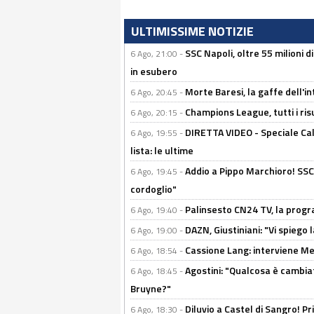
ULTIMISSIME NOTIZIE
SSC Napoli, oltre 55 milioni d
6 Ago, 21:00 -
in esubero
Morte Baresi, la gaffe dell'i
6 Ago, 20:45 -
Champions League, tutti i ris
6 Ago, 20:15 -
DIRETTA VIDEO - Speciale Cal
6 Ago, 19:55 -
lista: le ultime
Addio a Pippo Marchioro! SSC N
6 Ago, 19:45 -
cordoglio"
Palinsesto CN24 TV, la prog
6 Ago, 19:40 -
DAZN, Giustiniani: "Vi spiego 
6 Ago, 19:00 -
Cassione Lang: interviene Me
6 Ago, 18:54 -
Agostini: "Qualcosa è cambiat
6 Ago, 18:45 -
Bruyne?"
Diluvio a Castel di Sangro! P
6 Ago, 18:30 -