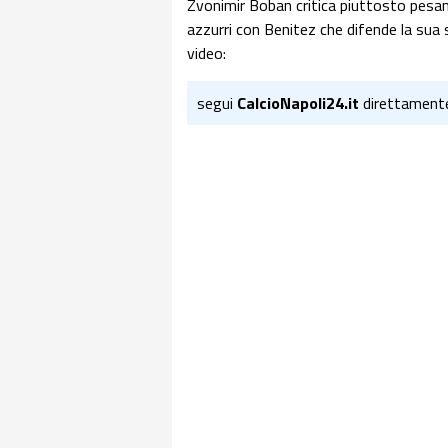
Zvonimir Boban critica piuttosto pesant
azzurri con Benitez che difende la sua s
video:
segui
CalcioNapoli24.it
direttament