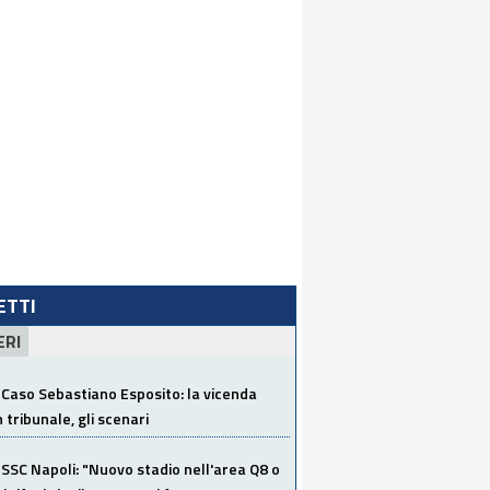
LETTI
ERI
Caso Sebastiano Esposito: la vicenda
n tribunale, gli scenari
SSC Napoli: "Nuovo stadio nell'area Q8 o