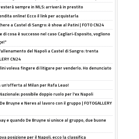
sterà sempre in MLS: arriverà in prestito
ndita online! Ecco il link per acquistarla
here a Castel di Sangro: è show al Patini | FOTO CN24
 di cosa è successo nel caso Cagliari-Esposito, vogliono
ge!"
'allenamento del Napoli a Castel di Sangro: trenta
ALLERY CN24
lini voleva fingere di litigare per venderlo. Ho denunciato
 un'offerta al Milan per Rafa Leao!
Nazionale: possibile doppio ruolo per l'ex Napoli
 De Bruyne e Neres al lavoro con il gruppo | FOTOGALLERY
nay e quando De Bruyne si unisce al gruppo, due buone
a posizione per il Napoli, ecco la classifica