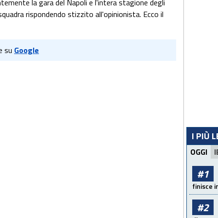
emente la gara del Napoli e l'intera stagione degli
quadra rispondendo stizzito all'opinionista. Ecco il
e su
Google
I PIÙ 
OGGI
I
#1
finisce i
#2