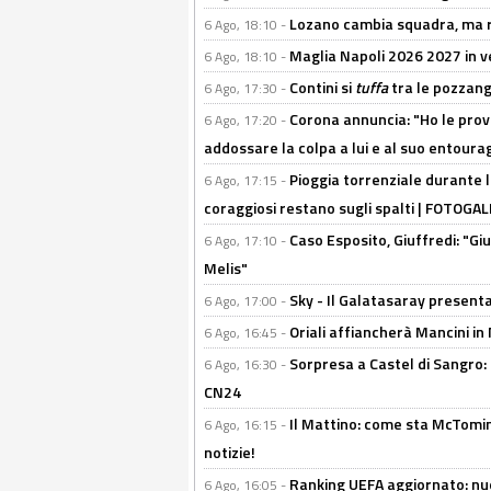
Lozano cambia squadra, ma re
6 Ago, 18:10 -
Maglia Napoli 2026 2027 in ve
6 Ago, 18:10 -
Contini si
tuffa
tra le pozzang
6 Ago, 17:30 -
Corona annuncia: "Ho le prove
6 Ago, 17:20 -
addossare la colpa a lui e al suo entoura
Pioggia torrenziale durante l
6 Ago, 17:15 -
coraggiosi restano sugli spalti | FOTOG
Caso Esposito, Giuffredi: "Giu
6 Ago, 17:10 -
Melis"
Sky - Il Galatasaray presenta
6 Ago, 17:00 -
Oriali affiancherà Mancini in 
6 Ago, 16:45 -
Sorpresa a Castel di Sangro:
6 Ago, 16:30 -
CN24
Il Mattino: come sta McTomi
6 Ago, 16:15 -
notizie!
Ranking UEFA aggiornato: nuov
6 Ago, 16:05 -