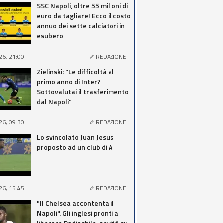
SSC Napoli, oltre 55 milioni di
euro da tagliare! Ecco il costo
annuo dei sette calciatori in
esubero
26, 21:00
REDAZIONE
Zielinski: "Le difficoltà al
primo anno di Inter?
Sottovalutai il trasferimento
dal Napoli"
26, 09:30
REDAZIONE
Lo svincolato Juan Jesus
proposto ad un club di A
26, 15:45
REDAZIONE
"Il Chelsea accontenta il
Napoli". Gli inglesi pronti a
liberare Badiashile: novità su