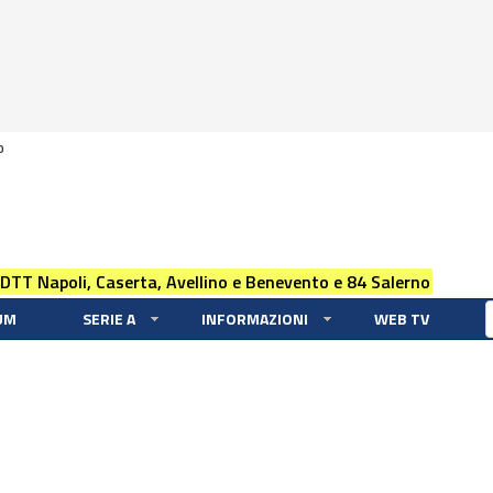
0
 DTT Napoli, Caserta, Avellino e Benevento e 84 Salerno
UM
SERIE A
INFORMAZIONI
WEB TV