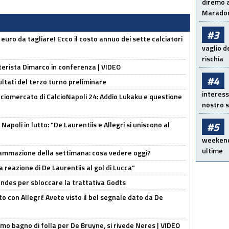
diremo a
Maradon
#3
i euro da tagliare! Ecco il costo annuo dei sette calciatori
vaglio d
rischia
nterista Dimarco in conferenza | VIDEO
#4
ultati del terzo turno preliminare
interess
ciomercato di CalcioNapoli 24: Addio Lukaku e questione
nostro s
#5
apoli in lutto: "De Laurentiis e Allegri si uniscono al
weekend!
ultime
rammazione della settimana: cosa vedere oggi?
la reazione di De Laurentiis al gol di Lucca"
ndes per sbloccare la trattativa Godts
o con Allegri! Avete visto il bel segnale dato da De
rimo bagno di folla per De Bruyne, si rivede Neres | VIDEO