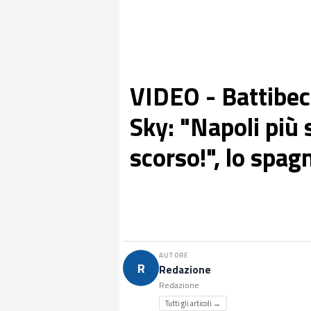
VIDEO - Battibec
Sky: "Napoli più 
scorso!", lo spag
AUTORE
R
Redazione
Redazione
Tutti gli articoli →