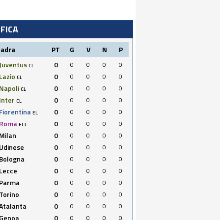
IFICA
uadra
PT
G
V
N
P
Juventus
0
0
0
0
0
CL
Lazio
0
0
0
0
0
CL
Napoli
0
0
0
0
0
CL
Inter
0
0
0
0
0
CL
Fiorentina
0
0
0
0
0
EL
Roma
0
0
0
0
0
ECL
Milan
0
0
0
0
0
Udinese
0
0
0
0
0
Bologna
0
0
0
0
0
Lecce
0
0
0
0
0
Parma
0
0
0
0
0
Torino
0
0
0
0
0
Atalanta
0
0
0
0
0
Genoa
0
0
0
0
0