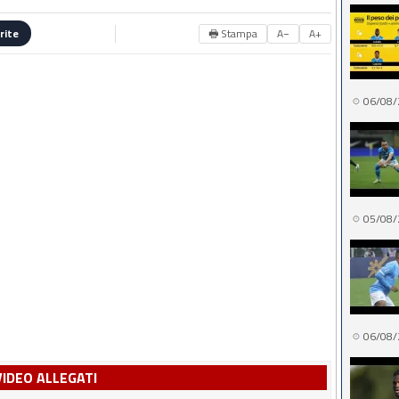
🖶 Stampa
A−
A+
rite
06/08/
05/08/
06/08/
VIDEO ALLEGATI