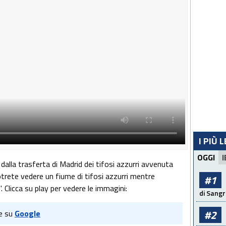
I PIÙ 
OGGI
I
dalla trasferta di Madrid dei tifosi azzurri avvenuta
otrete vedere un fiume di tifosi azzurri mentre
#1
". Clicca su play per vedere le immagini:
di Sangr
#2
e su
Google