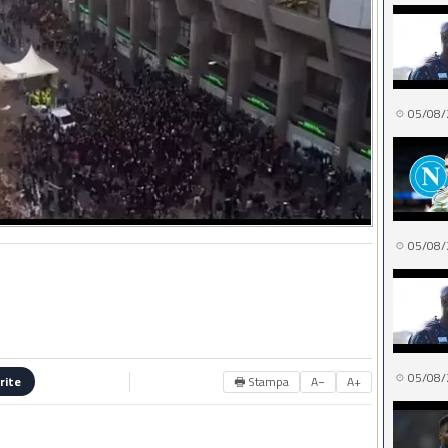
05/08/
05/08/
05/08/
🖶 Stampa
A−
A+
rite