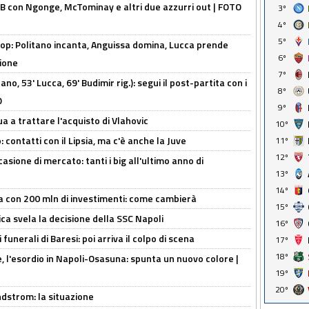
 con Ngonge, McTominay e altri due azzurri out | FOTO
3º
4º
5º
op: Politano incanta, Anguissa domina, Lucca prende
6º
zione
7º
no, 53' Lucca, 69' Budimir rig.): segui il post-partita con i
8º
O
9º
ua a trattare l'acquisto di Vlahovic
10º
 contatti con il Lipsia, ma c'è anche la Juve
11º
12º
asione di mercato: tanti i big all'ultimo anno di
13º
14º
a con 200 mln di investimenti: come cambierà
15º
ca svela la decisione della SSC Napoli
16º
funerali di Baresi: poi arriva il colpo di scena
17º
18º
, l'esordio in Napoli-Osasuna: spunta un nuovo colore |
19º
20º
ndstrom: la situazione