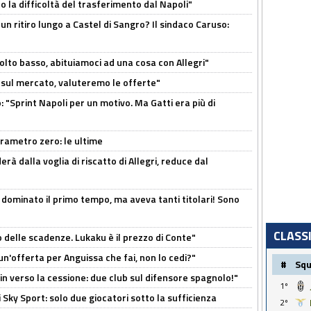
to la difficoltà del trasferimento dal Napoli"
un ritiro lungo a Castel di Sangro? Il sindaco Caruso:
olto basso, abituiamoci ad una cosa con Allegri"
 è sul mercato, valuteremo le offerte"
: "Sprint Napoli per un motivo. Ma Gatti era più di
arametro zero: le ultime
à dalla voglia di riscatto di Allegri, reduce dal
 dominato il primo tempo, ma aveva tanti titolari! Sono
CLASS
o delle scadenze. Lukaku è il prezzo di Conte"
un'offerta per Anguissa che fai, non lo cedi?"
#
Sq
n verso la cessione: due club sul difensore spagnolo!"
1º
 Sky Sport: solo due giocatori sotto la sufficienza
2º