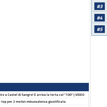
#3
#4
#5
tiro a Castel di Sangro! E arriva la torta col "100" | VIDEO
 top per 2 motivi: minusvalenza giustificata