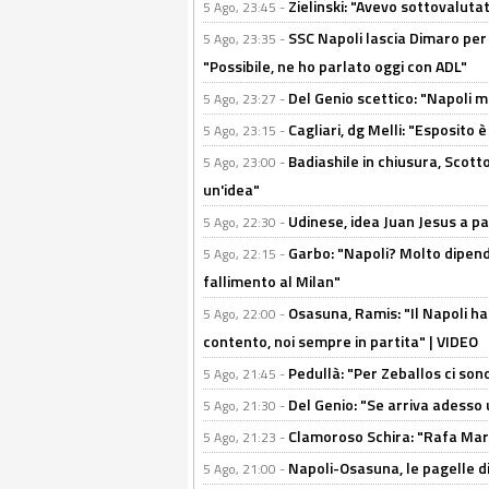
Zielinski: "Avevo sottovaluta
5 Ago, 23:45 -
SSC Napoli lascia Dimaro per 
5 Ago, 23:35 -
"Possibile, ne ho parlato oggi con ADL"
Del Genio scettico: "Napoli m
5 Ago, 23:27 -
Cagliari, dg Melli: "Esposito
5 Ago, 23:15 -
Badiashile in chiusura, Scotto
5 Ago, 23:00 -
un'idea"
Udinese, idea Juan Jesus a p
5 Ago, 22:30 -
Garbo: "Napoli? Molto dipender
5 Ago, 22:15 -
fallimento al Milan"
Osasuna, Ramis: "Il Napoli ha
5 Ago, 22:00 -
contento, noi sempre in partita" | VIDEO
Pedullà: "Per Zeballos ci son
5 Ago, 21:45 -
Del Genio: "Se arriva adesso 
5 Ago, 21:30 -
Clamoroso Schira: "Rafa Mari
5 Ago, 21:23 -
Napoli-Osasuna, le pagelle di
5 Ago, 21:00 -