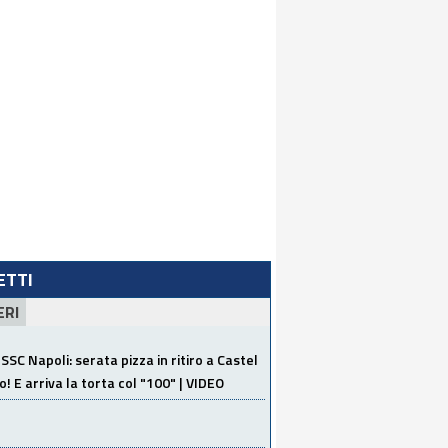
LETTI
ERI
SSC Napoli: serata pizza in ritiro a Castel
o! E arriva la torta col "100" | VIDEO