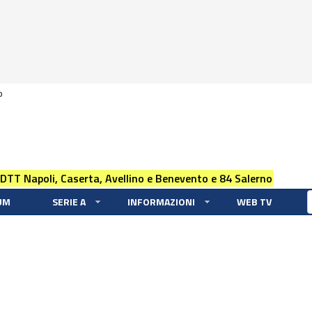
0
 DTT Napoli, Caserta, Avellino e Benevento e 84 Salerno
UM
SERIE A
INFORMAZIONI
WEB TV