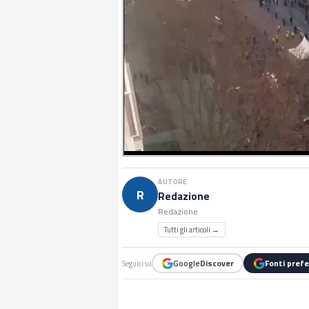
AUTORE
R
Redazione
Redazione
Tutti gli articoli →
Google
Discover
Fonti prefe
Seguici su