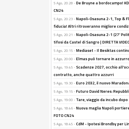
De Bruyne a bordocampo! KDB
5 Ago, 20:28 -
CN24
Napoli-Osasuna 2-1, Top & Fl
5 Ago, 20:23 -
fiducia! Altri ritroveranno migliore condi
Napoli-Osasuna 2-1 (27' Polita
5 Ago, 20:21 -
tifosi da Castel di Sangro | DIRETTA VIDE
Mediaset - Il Besiktas contin
5 Ago, 20:15 -
Elmas può tornare in azzurro:
5 Ago, 20:00 -
Scadenze 2027, occhio all'occ
5 Ago, 19:45 -
contratto, anche quattro azzurri
Euro 2032, il nuovo Maradon
5 Ago, 19:30 -
Futuro David Neres: Repubbli
5 Ago, 19:15 -
Tare, viaggio da incubo dopo i 
5 Ago, 19:00 -
Nuova maglia Napoli portiere
5 Ago, 18:46 -
FOTO CN24
CdM - Ipotesi Brondby per Li
5 Ago, 18:45 -