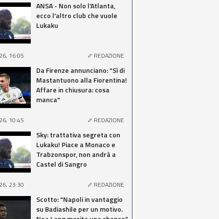
ANSA - Non solo l'Atlanta,
ecco l'altro club che vuole
Lukaku
26, 16:05
REDAZIONE
Da Firenze annunciano: "Sì di
Mastantuono alla Fiorentina!
Affare in chiusura: cosa
manca"
26, 10:45
REDAZIONE
Sky: trattativa segreta con
Lukaku! Piace a Monaco e
Trabzonspor, non andrà a
Castel di Sangro
26, 23:30
REDAZIONE
Scotto: "Napoli in vantaggio
su Badiashile per un motivo.
Noa Lang merita una chance"