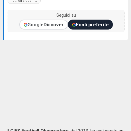
Tutti gli articoli →
Seguici su
Google
Discover
Fonti preferite
Il
CIES Football Observatory
, dal 2013, ha sviluppato un