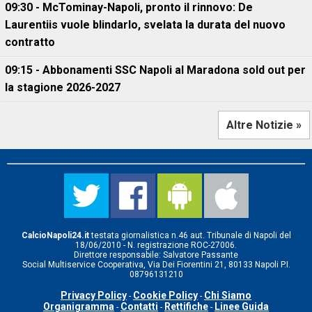
09:30 - McTominay-Napoli, pronto il rinnovo: De
Laurentiis vuole blindarlo, svelata la durata del nuovo
contratto
09:15 - Abbonamenti SSC Napoli al Maradona sold out per
la stagione 2026-2027
Altre Notizie »
CalcioNapoli24.it
testata giornalistica n.46 aut. Tribunale di Napoli del
18/06/2010 - N. registrazione ROC-27006.
Direttore responsabile: Salvatore Passante
Social Multiservice Cooperativa, Via Dei Fiorentini 21, 80133 Napoli P.I.
08796131210
Privacy Policy
Cookie Policy
Chi Siamo
-
-
Organigramma
Contatti
Rettifiche
Linee Guida
-
-
-