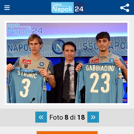
«
»
Foto
8
di
18