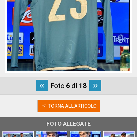
«
»
Foto
6
di
18
<
TORNA ALL'ARTICOLO
FOTO ALLEGATE