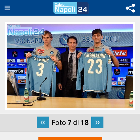
«
»
Foto
7
di
18