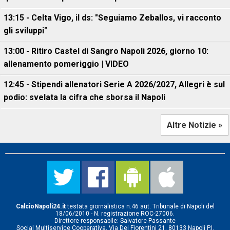
13:15 - Celta Vigo, il ds: "Seguiamo Zeballos, vi racconto
gli sviluppi"
13:00 - Ritiro Castel di Sangro Napoli 2026, giorno 10:
allenamento pomeriggio | VIDEO
12:45 - Stipendi allenatori Serie A 2026/2027, Allegri è sul
podio: svelata la cifra che sborsa il Napoli
Altre Notizie »
CalcioNapoli24.it
testata giornalistica n.46 aut. Tribunale di Napoli del
18/06/2010 - N. registrazione ROC-27006.
Direttore responsabile: Salvatore Passante
Social Multiservice Cooperativa, Via Dei Fiorentini 21, 80133 Napoli P.I.