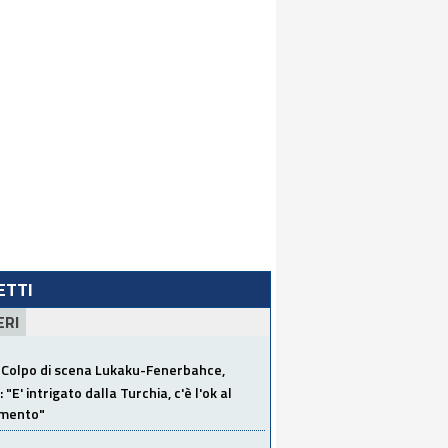
LETTI
ERI
Colpo di scena Lukaku-Fenerbahce,
"E' intrigato dalla Turchia, c'è l'ok al
imento"