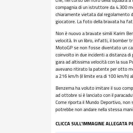
che, nel corso del ritiro della squadra a
compagnia di un istruttore da 4.300 met
chiaramente vietata dal regolamento d
giocatore. La foto della bravata ha fatt
Non è nuovo a bravate simili Karim Ben
velocità. In un libro, infatti, il bomber
MotoGP se non fosse diventato un calc
coinvolto in due incidenti a distanza di
gara ad altissima velocità con la sua Po
avevano ritirato la patente per otto m
a 216 km/h (il limite era di 100 km/h) a
Benzema ha voluto imitare il suo compat
ad ottobre si è lanciato con il paracadu
Come riporta il Mundo Deportivo, non s
potrebbe non andare nella stessa mani
CLICCA SULL'IMMAGINE ALLEGATA P