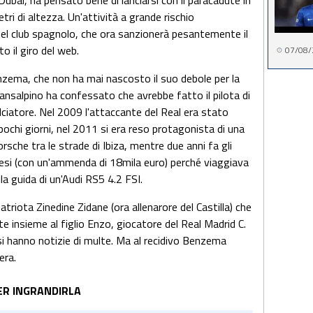
 Dubai, ha pensato bene di lanciarsi con il paracadute in
ri di altezza. Un'attività a grande rischio
el club spagnolo, che ora sanzionerà pesantemente il
o il giro del web.
07/08/
zema, che non ha mai nascosto il suo debole per la
 transalpino ha confessato che avrebbe fatto il pilota di
iatore. Nel 2009 l'attaccante del Real era stato
 pochi giorni, nel 2011 si era reso protagonista di una
rsche tra le strade di Ibiza, mentre due anni fa gli
esi (con un'ammenda di 18mila euro) perché viaggiava
lla guida di un'Audi RS5 4.2 FSI.
riota Zinedine Zidane (ora allenarore del Castilla) che
te insieme al figlio Enzo, giocatore del Real Madrid C.
i hanno notizie di multe. Ma al recidivo Benzema
era.
ER INGRANDIRLA