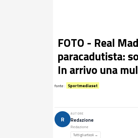
FOTO - Real Mad
paracadutista: soc
In arrivo una mul
Sportmediaset
fonte :
AUTORE
R
Redazione
Redazione
Tutti gli articoli →