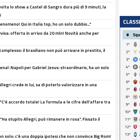
olta lo show a Castel di Sangro dura più di 9 minuti, la
i
CLASS
enomeno! Qui in Italia top, ho un solo dubbio..."
isa: offerta in arrivo da 20 mln! Novità anche per
#
Sq
1º
omplesso: il brasiliano non può arrivare in prestito, il
2º
3º
4º
enal-Napoli per Gabriel Jesus: straordinario, ha un solo
5º
6º
legri crede in lui, sa di poterlo valorizzare in una
7º
8º
"C'è accordo totale! La formula e le cifre dell'affare tra
9º
10º
Ha stupito Allegri, può rimanere in rosa". Fissato il
11º
12º
13º
n solo: c'è una doppia ipotesi che non convince Big Rom!