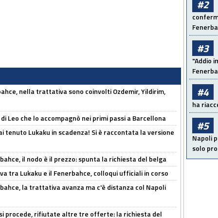
#2
conferma
Fenerb
#3
"Addio i
Fenerba
#4
hce, nella trattativa sono coinvolti Ozdemir, Yildirim,
ha riacce
 di Leo che lo accompagnò nei primi passi a Barcellona
#5
i tenuto Lukaku in scadenza! Si è raccontata la versione
Napoli p
solo pr
ahce, il nodo è il prezzo: spunta la richiesta del belga
a tra Lukaku e il Fenerbahce, colloqui ufficiali in corso
bahce, la trattativa avanza ma c'è distanza col Napoli
 procede, rifiutate altre tre offerte: la richiesta del