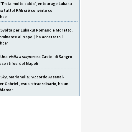
"Pista molto calda", entourage Lukaku
 tutto! RAI: si è convinto col
ahce
Svolta per Lukaku! Romano e Moretto:
mminente al Napoli, ha accettato il
hce"
Una
visita a sorpresa
a Castel di Sangro
so i tifosi del Napoli
Sky, Marianella: "Accordo Arsenal-
er Gabriel Jesus: straordinario, ha un
oblema"