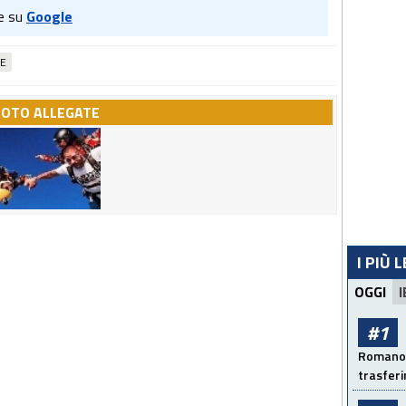
e su
Google
E
FOTO ALLEGATE
I PIÙ 
OGGI
I
#1
Romano: 
trasfer