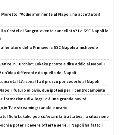
Moretto: "Addio imminente al Napoli, ha accettato il
 a Castel di Sangro: evento cancellato? La SSC Napoli lo
i
 allenatore della Primavera SSC Napoli: amichevole
venire in Turchia": Lukaku pronto a dire addio al Napoli?
'è un'idea differente da quella del Napoli
oncreta! L'Arsenal fa il prezzo per cederlo al Napoli
Napoli: futuro al bivio, due ipotesi per il centrocampista
le formazione di Allegri: c'è una grande novità
o in Tv e streaming: canale e orario
cato! Solo Lukaku può
sbloccare
la trattativa, la situazione
ochi a poter ricevere offerte serie, il Napoli ha fatto il