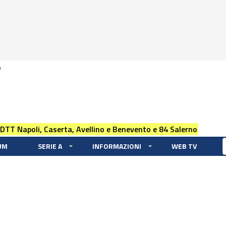
0
 DTT Napoli, Caserta, Avellino e Benevento e 84 Salerno
UM
SERIE A
INFORMAZIONI
WEB TV