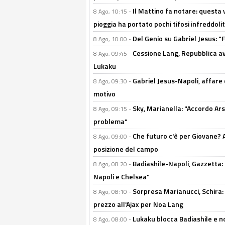
Il Mattino fa notare: questa v
8 Ago, 10:15 -
pioggia ha portato pochi tifosi infreddolit
Del Genio su Gabriel Jesus: "F
8 Ago, 10:00 -
Cessione Lang, Repubblica avv
8 Ago, 09:45 -
Lukaku
Gabriel Jesus-Napoli, affare c
8 Ago, 09:30 -
motivo
Sky, Marianella: "Accordo Ars
8 Ago, 09:15 -
problema"
Che futuro c'è per Giovane? Al
8 Ago, 09:00 -
posizione del campo
Badiashile-Napoli, Gazzetta: 
8 Ago, 08:20 -
Napoli e Chelsea"
Sorpresa Marianucci, Schira: "
8 Ago, 08:10 -
prezzo all'Ajax per Noa Lang
Lukaku blocca Badiashile e no
8 Ago, 08:00 -