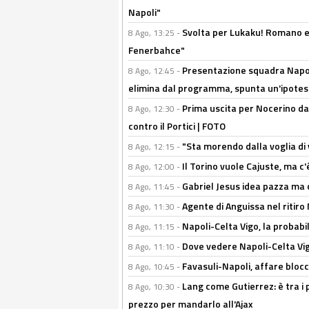
Napoli"
Svolta per Lukaku! Romano e 
8 Ago, 13:25 -
Fenerbahce"
Presentazione squadra Napoli
8 Ago, 12:45 -
elimina dal programma, spunta un'ipotes
Prima uscita per Nocerino da
8 Ago, 12:30 -
contro il Portici | FOTO
"Sta morendo dalla voglia di 
8 Ago, 12:15 -
Il Torino vuole Cajuste, ma c
8 Ago, 12:00 -
Gabriel Jesus idea pazza ma c
8 Ago, 11:45 -
Agente di Anguissa nel ritiro 
8 Ago, 11:30 -
Napoli-Celta Vigo, la probabi
8 Ago, 11:15 -
Dove vedere Napoli-Celta Vig
8 Ago, 11:10 -
Favasuli-Napoli, affare bloc
8 Ago, 10:45 -
Lang come Gutierrez: è tra i p
8 Ago, 10:30 -
prezzo per mandarlo all'Ajax