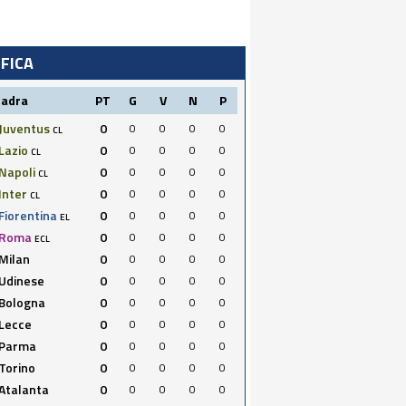
IFICA
uadra
PT
G
V
N
P
Juventus
0
0
0
0
0
CL
Lazio
0
0
0
0
0
CL
Napoli
0
0
0
0
0
CL
Inter
0
0
0
0
0
CL
Fiorentina
0
0
0
0
0
EL
Roma
0
0
0
0
0
ECL
Milan
0
0
0
0
0
Udinese
0
0
0
0
0
Bologna
0
0
0
0
0
Lecce
0
0
0
0
0
Parma
0
0
0
0
0
Torino
0
0
0
0
0
Atalanta
0
0
0
0
0