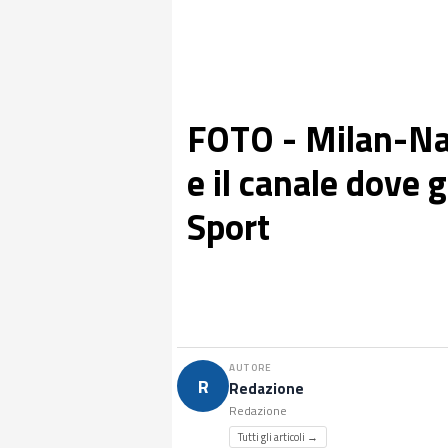
FOTO - Milan-Napo
e il canale dove 
Sport
AUTORE
R
Redazione
Redazione
Tutti gli articoli →