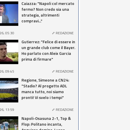
Caiazza: "Napoli col mercato
fermo? Non credo sia una
strategia, altrimenti
compravi..."
26, 05:30
REDAZIONE
Gutierrez: "Felice di essere in
un grande club come il Bayer.
Ho parlato con Aleix Garcia
prima di firmare"
26, 09:45
REDAZIONE
Regione, Simeone a CN24:
"Stadio? Al progetto ADL
manca tutto, noi siamo
pronti! Vi svelo i tempi"
26, 13:59
REDAZIONE
Napoli-Osasuna 2-1, Top &
Flop: Politano incanta,
Anguissa domina, Lucca