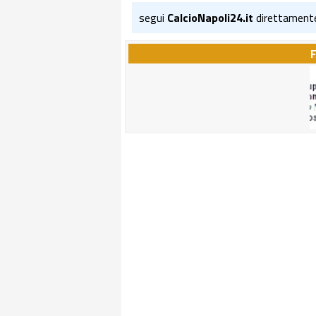
segui
CalcioNapoli24.it
direttament