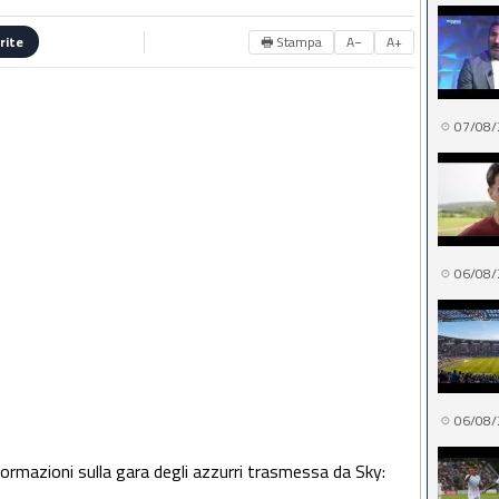
🖶 Stampa
A−
A+
rite
07/08/
06/08/
06/08/
nformazioni sulla gara degli azzurri trasmessa da Sky: