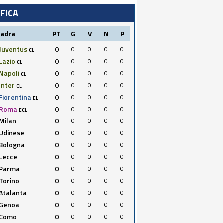
IFICA
uadra
PT
G
V
N
P
Juventus
0
0
0
0
0
CL
Lazio
0
0
0
0
0
CL
Napoli
0
0
0
0
0
CL
Inter
0
0
0
0
0
CL
Fiorentina
0
0
0
0
0
EL
Roma
0
0
0
0
0
ECL
Milan
0
0
0
0
0
Udinese
0
0
0
0
0
Bologna
0
0
0
0
0
Lecce
0
0
0
0
0
Parma
0
0
0
0
0
Torino
0
0
0
0
0
Atalanta
0
0
0
0
0
Genoa
0
0
0
0
0
Como
0
0
0
0
0