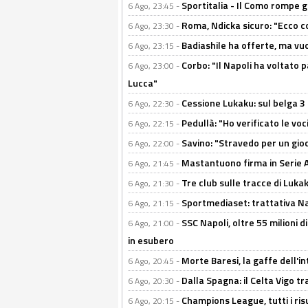
Sportitalia - Il Como rompe g
6 Ago, 23:45 -
Roma, Ndicka sicuro: "Ecco c
6 Ago, 23:30 -
Badiashile ha offerte, ma vu
6 Ago, 23:15 -
Corbo: "Il Napoli ha voltato 
6 Ago, 23:00 -
Lucca"
Cessione Lukaku: sul belga 3 
6 Ago, 22:30 -
Pedullà: "Ho verificato le vo
6 Ago, 22:15 -
Savino: "Stravedo per un gio
6 Ago, 22:00 -
Mastantuono firma in Serie A, 
6 Ago, 21:45 -
Tre club sulle tracce di Luka
6 Ago, 21:30 -
Sportmediaset: trattativa Nap
6 Ago, 21:15 -
SSC Napoli, oltre 55 milioni d
6 Ago, 21:00 -
in esubero
Morte Baresi, la gaffe dell'i
6 Ago, 20:45 -
Dalla Spagna: il Celta Vigo tr
6 Ago, 20:30 -
Champions League, tutti i ris
6 Ago, 20:15 -