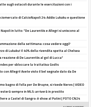
tte sugli ostacoli durante le esercitazioni con i
ciomercato di CalcioNapoli 24: Addio Lukaku e questione
apoli in lutto: "De Laurentiis e Allegri si uniscono al
rammazione della settimana: cosa vedere oggi?
rezzo di Lukaku! Il 40% della rivendita spetta al Chelsea
la reazione di De Laurentiis al gol di Lucca"
ndes per sbloccare la trattativa Godts
o con Allegri! Avete visto il bel segnale dato da De
rimo bagno di folla per De Bruyne, si rivede Neres | VIDEO
sterà sempre in MLS: arriverà in prestito
here a Castel di Sangro: è show al Patini | FOTO CN24