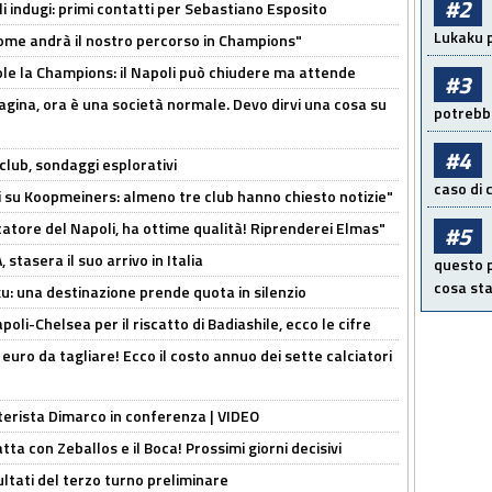
#2
li indugi: primi contatti per Sebastiano Esposito
Lukaku p
ome andrà il nostro percorso in Champions"
ole la Champions: il Napoli può chiudere ma attende
#3
pagina, ora è una società normale. Devo dirvi una cosa su
potrebbe
#4
club, sondaggi esplorativi
caso di
ci su Koopmeiners: almeno tre club hanno chiesto notizie"
catore del Napoli, ha ottime qualità! Riprenderei Elmas"
#5
stasera il suo arrivo in Italia
questo p
cosa sta
ku: una destinazione prende quota in silenzio
oli-Chelsea per il riscatto di Badiashile, ecco le cifre
i euro da tagliare! Ecco il costo annuo dei sette calciatori
nterista Dimarco in conferenza | VIDEO
atta con Zeballos e il Boca! Prossimi giorni decisivi
ultati del terzo turno preliminare