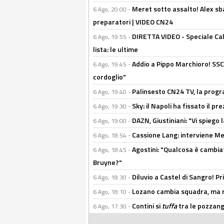
Meret sotto assalto! Alex sba
6 Ago, 20:00 -
preparatori | VIDEO CN24
DIRETTA VIDEO - Speciale Cal
6 Ago, 19:55 -
lista: le ultime
Addio a Pippo Marchioro! SSC N
6 Ago, 19:45 -
cordoglio"
Palinsesto CN24 TV, la prog
6 Ago, 19:40 -
Sky: il Napoli ha fissato il p
6 Ago, 19:30 -
DAZN, Giustiniani: "Vi spiego 
6 Ago, 19:00 -
Cassione Lang: interviene Me
6 Ago, 18:54 -
Agostini: "Qualcosa è cambiat
6 Ago, 18:45 -
Bruyne?"
Diluvio a Castel di Sangro! P
6 Ago, 18:30 -
Lozano cambia squadra, ma re
6 Ago, 18:10 -
Contini si
tuffa
tra le pozzang
6 Ago, 17:30 -