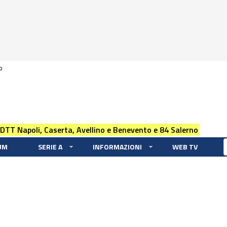
0
 DTT Napoli, Caserta, Avellino e Benevento e 84 Salerno
UM
SERIE A
INFORMAZIONI
WEB TV