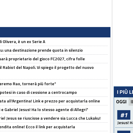
i Olivera, è un ex Serie A
ku: una destinazione prende quota in silenzio
sarà proprietario del gioco FC2027, cifra folle
 il Rabiot del Napoli. Vi spiego il progetto del nuovo
zeremo Rao, tornerà più forte"
I PIÙ 
 Ipotesi in caso di cessione a centrocampo
ta all'Argentina! Link e prezzo per acquistarla online
OGGI
I
e Gabriel Jesus! Ha lo stesso agente di Allegri"
#1
iel Jesus se riuscisse a vendere sia Lucca che Lukaku!
Jesus! H
ndita online! Ecco il link per acquistarla