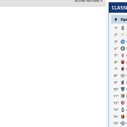
ALTRE NOTIZIE »
CLASS
#
Sq
1º
2º
3º
4º
5º
6º
7º
8º
9º
10º
11º
12º
13º
14º
15º