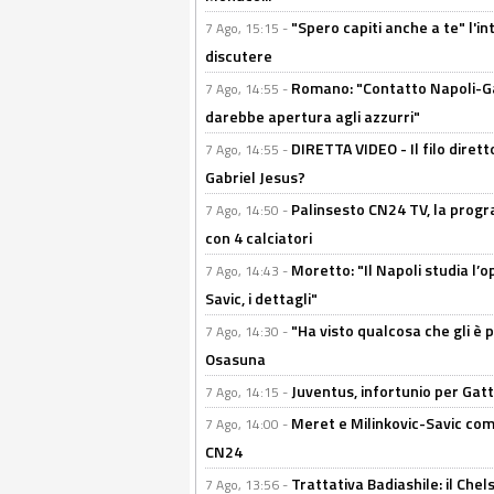
"Spero capiti anche a te" l'i
7 Ago, 15:15 -
discutere
Romano: "Contatto Napoli-Gabr
7 Ago, 14:55 -
darebbe apertura agli azzurri"
DIRETTA VIDEO - Il filo dirett
7 Ago, 14:55 -
Gabriel Jesus?
Palinsesto CN24 TV, la progr
7 Ago, 14:50 -
con 4 calciatori
Moretto: "Il Napoli studia l’o
7 Ago, 14:43 -
Savic, i dettagli"
"Ha visto qualcosa che gli è 
7 Ago, 14:30 -
Osasuna
Juventus, infortunio per Gatti
7 Ago, 14:15 -
Meret e Milinkovic-Savic come
7 Ago, 14:00 -
CN24
Trattativa Badiashile: il Chel
7 Ago, 13:56 -