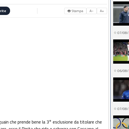
🖶 Stampa
A−
A+
rite
07/08/
06/08/
07/08/
uain che prende bene la 3° esclusione da titolare che
gare, ecco il Pipita che ride e scherza con Cassano al