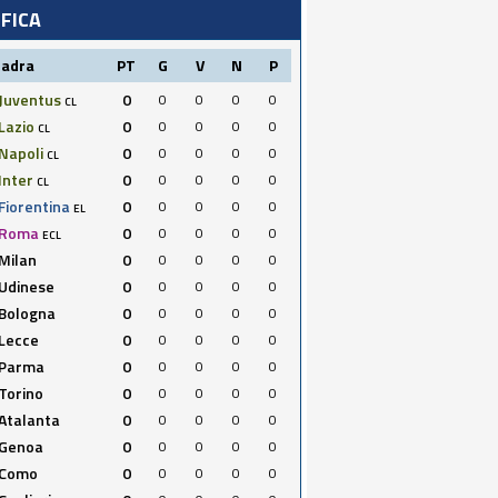
IFICA
uadra
PT
G
V
N
P
Juventus
0
0
0
0
0
CL
Lazio
0
0
0
0
0
CL
Napoli
0
0
0
0
0
CL
Inter
0
0
0
0
0
CL
Fiorentina
0
0
0
0
0
EL
Roma
0
0
0
0
0
ECL
Milan
0
0
0
0
0
Udinese
0
0
0
0
0
Bologna
0
0
0
0
0
Lecce
0
0
0
0
0
Parma
0
0
0
0
0
Torino
0
0
0
0
0
Atalanta
0
0
0
0
0
Genoa
0
0
0
0
0
Como
0
0
0
0
0