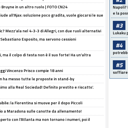
De Bruyne in un altro ruolo | FOTO CN24
Napoli? 
e la pos
de all'Ajax: soluzione poco gradita, vuole giocarsi le sue
#3
? Mezz'ala nel 4-3-3 di Allegri, con due ruoli alternativi
Lukaku p
a Sebastiano Esposito, ma servono cessioni
#4
potrebbe
, ma il colpo di testa non è il suo forte! Ha un'altra
#5
ggi Vincenzo Prisco compie 18 anni
soffiare
 ha messo tutte le proposte in stand-by
imo alla Real Sociedad! Definito prestito e riscatto’.
ibile: la Fiorentina si muove per il dopo Piccoli
o a Maradona sulle canotte da allenamento!
erto con l'Atlanta ma non tornano i numeri, poi il