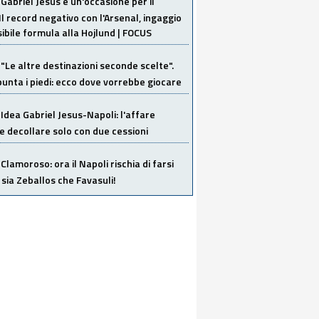
Gabriel Jesus è un'occasione per il
Il record negativo con l'Arsenal, ingaggio
sibile formula alla Hojlund | FOCUS
"Le altre destinazioni seconde scelte".
unta i piedi: ecco dove vorrebbe giocare
Idea Gabriel Jesus-Napoli: l'affare
 decollare solo con due cessioni
Clamoroso: ora il Napoli rischia di farsi
 sia Zeballos che Favasuli!