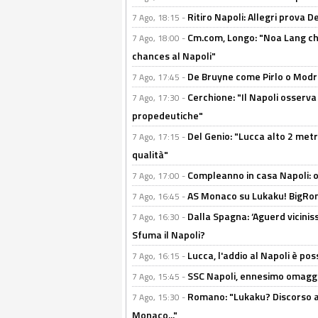
Ritiro Napoli: Allegri prova 
7 Ago, 18:15 -
Cm.com, Longo: "Noa Lang chiu
7 Ago, 18:00 -
chances al Napoli"
De Bruyne come Pirlo o Modric
7 Ago, 17:45 -
Cerchione: "Il Napoli osserv
7 Ago, 17:30 -
propedeutiche"
Del Genio: "Lucca alto 2 metri
7 Ago, 17:15 -
qualità"
Compleanno in casa Napoli: o
7 Ago, 17:00 -
AS Monaco su Lukaku! BigRom
7 Ago, 16:45 -
Dalla Spagna: ‘Aguerd viciniss
7 Ago, 16:30 -
Sfuma il Napoli?
Lucca, l'addio al Napoli è poss
7 Ago, 16:15 -
SSC Napoli, ennesimo omaggi
7 Ago, 15:45 -
Romano: "Lukaku? Discorso ap
7 Ago, 15:30 -
Monaco..."