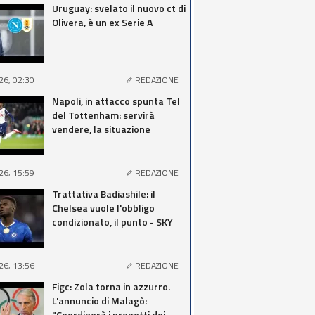
Uruguay: svelato il nuovo ct di
Olivera, è un ex Serie A
26, 02:30
REDAZIONE
Napoli, in attacco spunta Tel
del Tottenham: servirà
vendere, la situazione
26, 15:59
REDAZIONE
Trattativa Badiashile: il
Chelsea vuole l'obbligo
condizionato, il punto - SKY
26, 13:56
REDAZIONE
Figc: Zola torna in azzurro.
L'annuncio di Malagò:
"Coordinerà i progetti dei