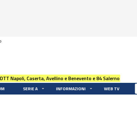
0
 DTT Napoli, Caserta, Avellino e Benevento e 84 Salerno
UM
SERIE A
INFORMAZIONI
WEB TV