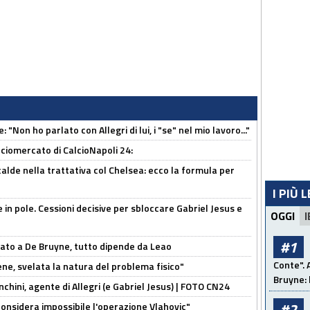
 "Non ho parlato con Allegri di lui, i "se" nel mio lavoro..."
ciomercato di CalcioNapoli 24:
calde nella trattativa col Chelsea: ecco la formula per
I PIÙ 
e in pole. Cessioni decisive per sbloccare Gabriel Jesus e
OGGI
I
#1
sato a De Bruyne, tutto dipende da Leao
Conte". 
e, svelata la natura del problema fisico"
Bruyne: 
chini, agente di Allegri (e Gabriel Jesus) | FOTO CN24
#2
considera impossibile l'operazione Vlahovic"