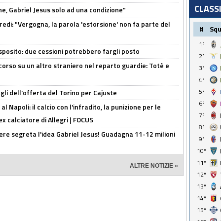
CLASS
e, Gabriel Jesus solo ad una condizione"
redi: "Vergogna, la parola 'estorsione' non fa parte del
#
Sq
1º
sposito: due cessioni potrebbero fargli posto
2º
 corso su un altro straniero nel reparto guardie: Totè e
3º
4º
5º
gli dell'offerta del Torino per Cajuste
6º
 Napoli: il calcio con l'infradito, la punizione per le
7º
ex calciatore di Allegri | FOCUS
8º
nere segreta l'idea Gabriel Jesus! Guadagna 11-12 milioni
9º
10º
11º
ALTRE NOTIZIE »
12º
13º
14º
15º