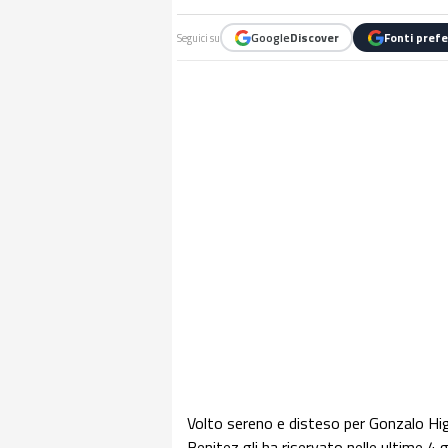
Google
Discover
Fonti prefe
Seguici su
Volto sereno e disteso per Gonzalo Hig
Benitez gli ha riservato nelle ultime 4 