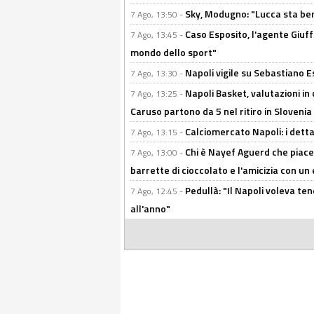
Sky, Modugno: "Lucca sta ben
7 Ago, 13:50 -
Caso Esposito, l'agente Giuff
7 Ago, 13:45 -
mondo dello sport"
Napoli vigile su Sebastiano E
7 Ago, 13:30 -
Napoli Basket, valutazioni in
7 Ago, 13:25 -
Caruso partono da 5 nel ritiro in Slovenia
Calciomercato Napoli: i detta
7 Ago, 13:15 -
Chi è Nayef Aguerd che piace al
7 Ago, 13:00 -
barrette di cioccolato e l'amicizia con un 
Pedullà: "Il Napoli voleva te
7 Ago, 12:45 -
all'anno"