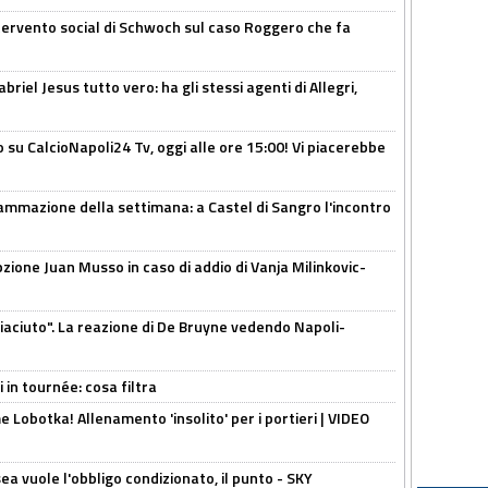
ntervento social di Schwoch sul caso Roggero che fa
iel Jesus tutto vero: ha gli stessi agenti di Allegri,
o su CalcioNapoli24 Tv, oggi alle ore 15:00! Vi piacerebbe
ammazione della settimana: a Castel di Sangro l'incontro
pzione Juan Musso in caso di addio di Vanja Milinkovic-
piaciuto". La reazione di De Bruyne vedendo Napoli-
 in tournée: cosa filtra
 Lobotka! Allenamento 'insolito' per i portieri | VIDEO
sea vuole l'obbligo condizionato, il punto - SKY