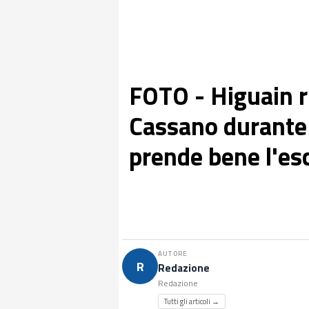
FOTO - Higuain r
Cassano durante l'
prende bene l'es
AUTORE
R
Redazione
Redazione
Tutti gli articoli →