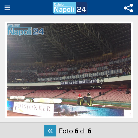
«
Foto
6
di
6