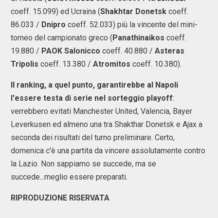
coeff. 15.099) ed Ucraina (
Shakhtar Donetsk
coeff.
86.033 /
Dnipro
coeff. 52.033) più la vincente del mini-
torneo del campionato greco (
Panathinaikos
coeff.
19.880 /
PAOK Salonicco
coeff. 40.880 /
Asteras
Tripolis
coeff. 13.380 /
Atromitos
coeff. 10.380).
Il ranking, a quel punto, garantirebbe al Napoli
l'essere testa di serie nel sorteggio playoff
:
verrebbero evitati Manchester United, Valencia, Bayer
Leverkusen ed almeno una tra Shakthar Donetsk e Ajax a
seconda dei risultati del turno preliminare. Certo,
domenica c'è una partita da vincere assolutamente contro
la Lazio. Non sappiamo se succede, ma se
succede...meglio essere preparati.
RIPRODUZIONE RISERVATA