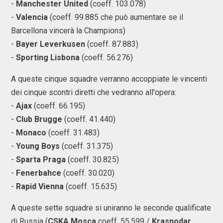
-
Manchester United
(coeff. 103.078)
-
Valencia
(coeff. 99.885 che può aumentare se il
Barcellona vincerà la Champions)
-
Bayer Leverkusen
(coeff. 87.883)
-
Sporting Lisbona
(coeff. 56.276)
A queste cinque squadre verranno accoppiate le vincenti
dei cinque scontri diretti che vedranno all'opera:
-
Ajax
(coeff. 66.195)
-
Club Brugge
(coeff. 41.440)
-
Monaco
(coeff. 31.483)
-
Young Boys
(coeff. 31.375)
-
Sparta Praga
(coeff. 30.825)
-
Fenerbahce
(coeff. 30.020)
-
Rapid Vienna
(coeff. 15.635)
A queste sette squadre si uniranno le seconde qualificate
di Russia (
CSKA Mosca
coeff. 55.599 /
Krasnodar