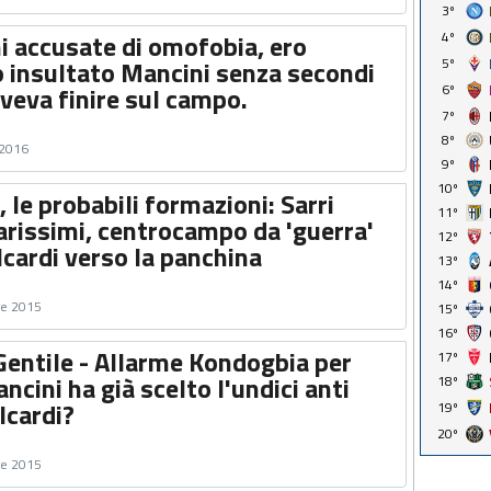
3º
i accusate di omofobia, ero
4º
o insultato Mancini senza secondi
5º
oveva finire sul campo.
6º
7º
8º
 2016
9º
10º
, le probabili formazioni: Sarri
11º
larissimi, centrocampo da 'guerra'
12º
Icardi verso la panchina
13º
14º
re 2015
15º
16º
Gentile - Allarme Kondogbia per
17º
ncini ha già scelto l'undici anti
18º
Icardi?
19º
20º
re 2015