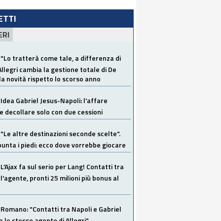
LETTI
ERI
"Lo tratterà come tale, a differenza di
Allegri cambia la gestione totale di De
la novità rispetto lo scorso anno
Idea Gabriel Jesus-Napoli: l'affare
 decollare solo con due cessioni
"Le altre destinazioni seconde scelte".
unta i piedi: ecco dove vorrebbe giocare
L'Ajax fa sul serio per Lang! Contatti tra
 l'agente, pronti 25 milioni più bonus al
Romano: "Contatti tra Napoli e Gabriel
a lo stesso agente di Allegri"