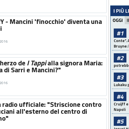
I PIÙ 
- Mancini 'finocchio' diventa una
OGGI
I
i
#1
Conte". 
 2016
Bruyne: 
#2
cherzo de
I Tappi
alla signora Maria:
potrebbe
 di Sarri e Mancini?"
#3
 2016
Lukaku p
#4
a radio ufficiale: "Striscione contro
Cruijff e
ciani all'esterno del centro di
Napoli
no"
#5
Jesus! H