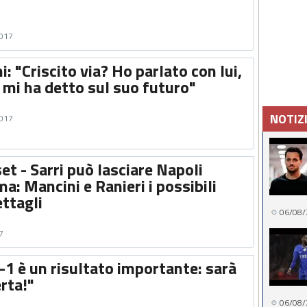
2017
i: "Criscito via? Ho parlato con lui,
a mi ha detto sul suo futuro"
NOTIZ
2017
t - Sarri può lasciare Napoli
a: Mancini e Ranieri i possibili
ettagli
06/08/
7
3-1 è un risultato importante: sarà
rta!"
06/08/