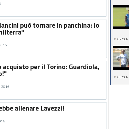
7
Mancini può tornare in panchina: lo
hilterra"
07/08/
 2016
 acquisto per il Torino: Guardiola,
o!"
05/08/
e 2016
ebbe allenare Lavezzi!
2016