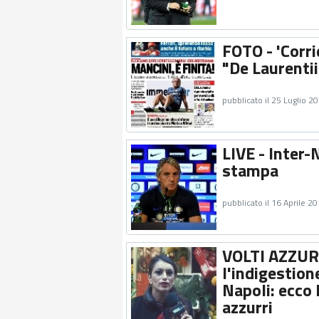
FOTO - 'Corri
"De Laurentii
pubblicato il 25 Luglio 2
LIVE - Inter-
stampa
pubblicato il 16 Aprile 2
VOLTI AZZURR
l'indigestion
Napoli: ecco l
azzurri