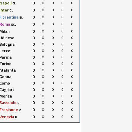
Napoli
0
0
0
0
0
CL
Inter
0
0
0
0
0
CL
Fiorentina
0
0
0
0
0
EL
Roma
0
0
0
0
0
ECL
Milan
0
0
0
0
0
Udinese
0
0
0
0
0
Bologna
0
0
0
0
0
Lecce
0
0
0
0
0
Parma
0
0
0
0
0
Torino
0
0
0
0
0
Atalanta
0
0
0
0
0
Genoa
0
0
0
0
0
Como
0
0
0
0
0
Cagliari
0
0
0
0
0
Monza
0
0
0
0
0
Sassuolo
0
0
0
0
0
R
Frosinone
0
0
0
0
0
R
Venezia
0
0
0
0
0
R