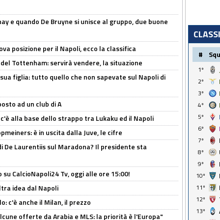
nay e quando De Bruyne si unisce al gruppo, due buone
CLASS
a posizione per il Napoli, ecco la classifica
#
Sq
 del Tottenham: servirà vendere, la situazione
1º
sua figlia: tutto quello che non sapevate sul Napoli di
2º
3º
osto ad un club di A
4º
5º
 c'è alla base dello strappo tra Lukaku ed il Napoli
6º
meiners: è in uscita dalla Juve, le cifre
7º
i De Laurentiis sul Maradona? Il presidente sta
8º
9º
o su CalcioNapoli24 Tv, oggi alle ore 15:00!
10º
ltra idea dal Napoli
11º
12º
: c'è anche il Milan, il prezzo
13º
alcune offerte da Arabia e MLS: la priorità è l'Europa"