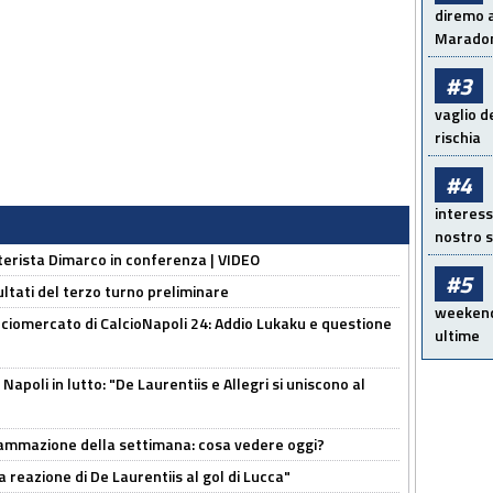
diremo a
Maradon
#3
vaglio d
rischia
#4
interess
nostro s
nterista Dimarco in conferenza | VIDEO
#5
ultati del terzo turno preliminare
weekend!
ciomercato di CalcioNapoli 24: Addio Lukaku e questione
ultime
apoli in lutto: "De Laurentiis e Allegri si uniscono al
rammazione della settimana: cosa vedere oggi?
la reazione di De Laurentiis al gol di Lucca"