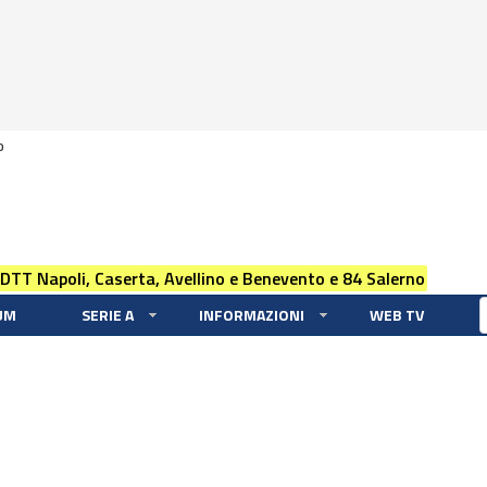
0
 DTT Napoli, Caserta, Avellino e Benevento e 84 Salerno
UM
SERIE A
INFORMAZIONI
WEB TV