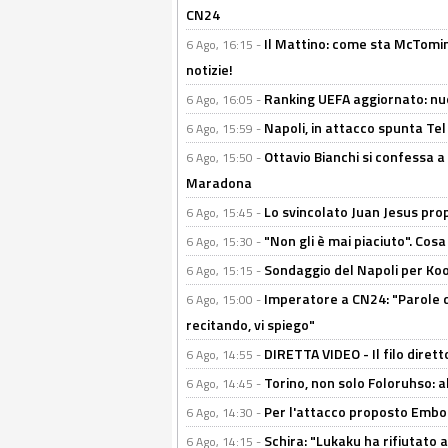
CN24
Il Mattino: come sta McTomi
6 Ago, 16:15 -
notizie!
Ranking UEFA aggiornato: nuov
6 Ago, 16:05 -
Napoli, in attacco spunta Tel
6 Ago, 15:59 -
Ottavio Bianchi si confessa a 
6 Ago, 15:50 -
Maradona
Lo svincolato Juan Jesus prop
6 Ago, 15:45 -
"Non gli è mai piaciuto". Cosa
6 Ago, 15:30 -
Sondaggio del Napoli per Koop
6 Ago, 15:15 -
Imperatore a CN24: "Parole d
6 Ago, 15:00 -
recitando, vi spiego"
DIRETTA VIDEO - Il filo dirett
6 Ago, 14:55 -
Torino, non solo Foloruhso: a
6 Ago, 14:45 -
Per l'attacco proposto Embolo
6 Ago, 14:30 -
Schira: "Lukaku ha rifiutato 
6 Ago, 14:15 -