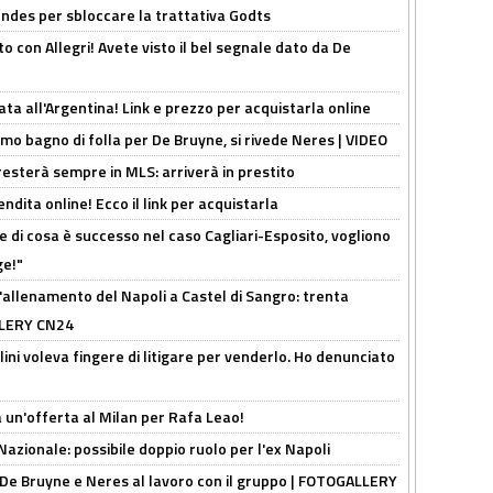
ndes per sbloccare la trattativa Godts
o con Allegri! Avete visto il bel segnale dato da De
ta all'Argentina! Link e prezzo per acquistarla online
rimo bagno di folla per De Bruyne, si rivede Neres | VIDEO
sterà sempre in MLS: arriverà in prestito
ndita online! Ecco il link per acquistarla
 di cosa è successo nel caso Cagliari-Esposito, vogliono
ge!"
'allenamento del Napoli a Castel di Sangro: trenta
ALLERY CN24
lini voleva fingere di litigare per venderlo. Ho denunciato
 un'offerta al Milan per Rafa Leao!
Nazionale: possibile doppio ruolo per l'ex Napoli
 De Bruyne e Neres al lavoro con il gruppo | FOTOGALLERY