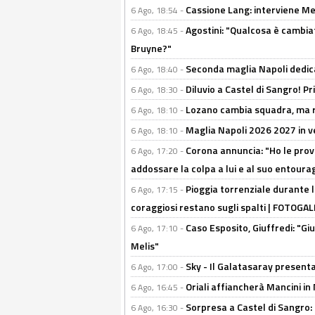
Cassione Lang: interviene Me
6 Ago, 18:54 -
Agostini: "Qualcosa è cambiat
6 Ago, 18:45 -
Bruyne?"
Seconda maglia Napoli dedica
6 Ago, 18:40 -
Diluvio a Castel di Sangro! P
6 Ago, 18:30 -
Lozano cambia squadra, ma re
6 Ago, 18:10 -
Maglia Napoli 2026 2027 in ve
6 Ago, 18:10 -
Corona annuncia: "Ho le prove
6 Ago, 17:20 -
addossare la colpa a lui e al suo entoura
Pioggia torrenziale durante l
6 Ago, 17:15 -
coraggiosi restano sugli spalti | FOTOG
Caso Esposito, Giuffredi: "Giu
6 Ago, 17:10 -
Melis"
Sky - Il Galatasaray presenta
6 Ago, 17:00 -
Oriali affiancherà Mancini in 
6 Ago, 16:45 -
Sorpresa a Castel di Sangro:
6 Ago, 16:30 -