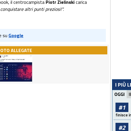
ebook, il centrocampista
Piotr Zielinski
carica
nquistare altri punti preziosi!".
e su
Google
FOTO ALLEGATE
I PIÙ 
OGGI
I
#1
finisce i
#2