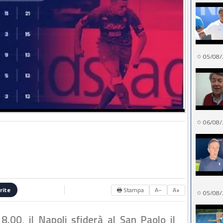
05/08/
06/08/
🖶 Stampa
A−
A+
rite
05/08/
.00, il Napoli sfiderà al San Paolo il