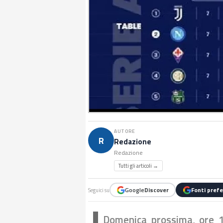
AUTORE
R
Redazione
Redazione
Tutti gli articoli →
Google
Discover
Fonti prefe
Seguici su
Domenica prossima, ore 18