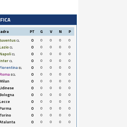
IFICA
uadra
PT
G
V
N
P
Juventus
0
0
0
0
0
CL
Lazio
0
0
0
0
0
CL
Napoli
0
0
0
0
0
CL
Inter
0
0
0
0
0
CL
Fiorentina
0
0
0
0
0
EL
Roma
0
0
0
0
0
ECL
Milan
0
0
0
0
0
Udinese
0
0
0
0
0
Bologna
0
0
0
0
0
Lecce
0
0
0
0
0
Parma
0
0
0
0
0
Torino
0
0
0
0
0
Atalanta
0
0
0
0
0