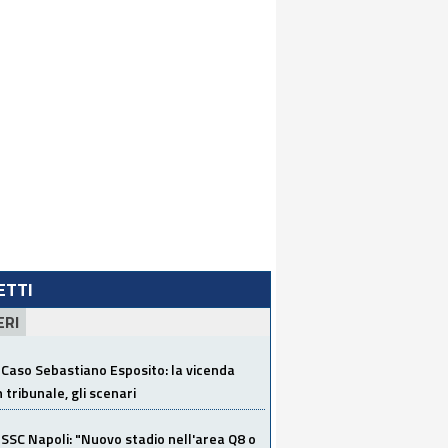
LETTI
ERI
Caso Sebastiano Esposito: la vicenda
n tribunale, gli scenari
SSC Napoli: "Nuovo stadio nell'area Q8 o