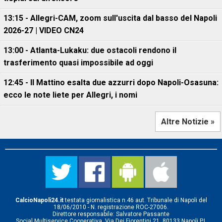
13:15 - Allegri-CAM, zoom sull'uscita dal basso del Napoli
2026-27 | VIDEO CN24
13:00 - Atlanta-Lukaku: due ostacoli rendono il
trasferimento quasi impossibile ad oggi
12:45 - Il Mattino esalta due azzurri dopo Napoli-Osasuna:
ecco le note liete per Allegri, i nomi
Altre Notizie »
CalcioNapoli24.it
testata giornalistica n.46 aut. Tribunale di Napoli del
18/06/2010 - N. registrazione ROC-27006.
Direttore responsabile: Salvatore Passante
Social Multiservice Cooperativa, Via Dei Fiorentini 21, 80133 Napoli P.I.