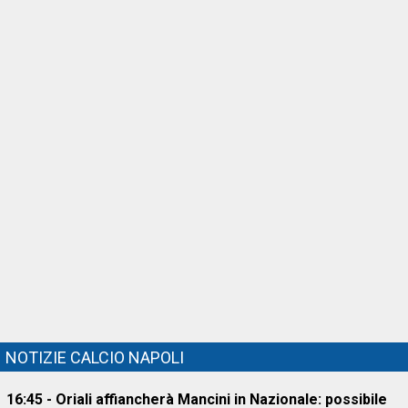
NOTIZIE CALCIO NAPOLI
16:45 - Oriali affiancherà Mancini in Nazionale: possibile