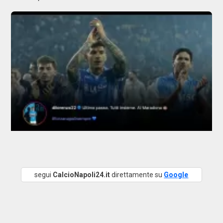
segui
CalcioNapoli24.it
direttamente su
Google