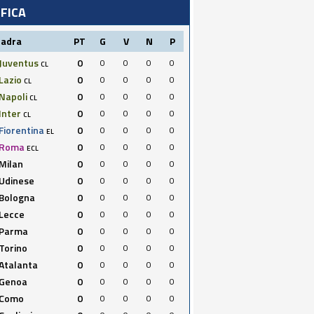
IFICA
uadra
PT
G
V
N
P
Juventus
0
0
0
0
0
CL
Lazio
0
0
0
0
0
CL
Napoli
0
0
0
0
0
CL
Inter
0
0
0
0
0
CL
Fiorentina
0
0
0
0
0
EL
Roma
0
0
0
0
0
ECL
Milan
0
0
0
0
0
Udinese
0
0
0
0
0
Bologna
0
0
0
0
0
Lecce
0
0
0
0
0
Parma
0
0
0
0
0
Torino
0
0
0
0
0
Atalanta
0
0
0
0
0
Genoa
0
0
0
0
0
Como
0
0
0
0
0