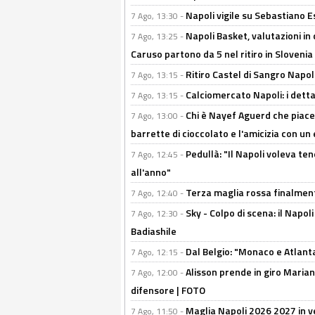
Napoli vigile su Sebastiano E
7 Ago, 13:30 -
Napoli Basket, valutazioni in
7 Ago, 13:25 -
Caruso partono da 5 nel ritiro in Slovenia
Ritiro Castel di Sangro Napoli
7 Ago, 13:15 -
Calciomercato Napoli: i detta
7 Ago, 13:15 -
Chi è Nayef Aguerd che piace al
7 Ago, 13:00 -
barrette di cioccolato e l'amicizia con un 
Pedullà: "Il Napoli voleva te
7 Ago, 12:45 -
all'anno"
Terza maglia rossa finalment
7 Ago, 12:40 -
Sky - Colpo di scena: il Napo
7 Ago, 12:30 -
Badiashile
Dal Belgio: "Monaco e Atlant
7 Ago, 12:15 -
Alisson prende in giro Marianu
7 Ago, 12:00 -
difensore | FOTO
Maglia Napoli 2026 2027 in ve
7 Ago, 11:50 -