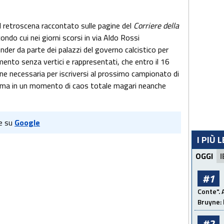
l retroscena raccontato sulle pagine del
Corriere della
condo cui nei giorni scorsi in via Aldo Rossi
nder da parte dei palazzi del governo calcistico per
mento senza vertici e rappresentati, che entro il 16
e necessaria per iscriversi al prossimo campionato di
e, ma in un momento di caos totale magari neanche
e su
Google
I PIÙ 
OGGI
I
#1
Conte". 
Bruyne: 
#2