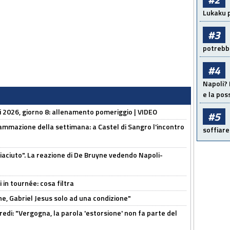
Lukaku p
#3
potrebbe
#4
Napoli? 
e la pos
li 2026, giorno 8: allenamento pomeriggio | VIDEO
#5
ammazione della settimana: a Castel di Sangro l'incontro
soffiare
piaciuto". La reazione di De Bruyne vedendo Napoli-
 in tournée: cosa filtra
e, Gabriel Jesus solo ad una condizione"
redi: "Vergogna, la parola 'estorsione' non fa parte del