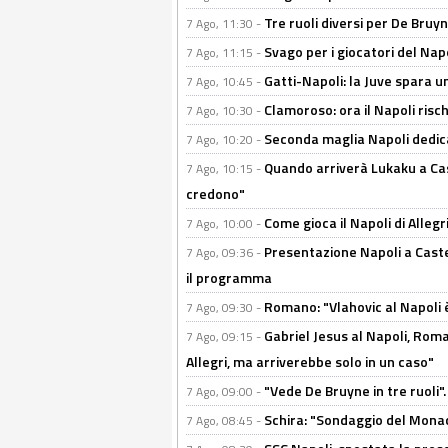
Tre ruoli diversi per De Bru
7 Ago, 11:30 -
Svago per i giocatori del Nap
7 Ago, 11:15 -
Gatti-Napoli: la Juve spara 
7 Ago, 10:45 -
Clamoroso: ora il Napoli risch
7 Ago, 10:30 -
Seconda maglia Napoli dedica
7 Ago, 10:20 -
Quando arriverà Lukaku a Cast
7 Ago, 10:15 -
credono"
Come gioca il Napoli di Alleg
7 Ago, 10:00 -
Presentazione Napoli a Castel
7 Ago, 09:36 -
il programma
Romano: "Vlahovic al Napoli 
7 Ago, 09:30 -
Gabriel Jesus al Napoli, Rom
7 Ago, 09:15 -
Allegri, ma arriverebbe solo in un caso"
"Vede De Bruyne in tre ruoli".
7 Ago, 09:00 -
Schira: "Sondaggio del Monac
7 Ago, 08:45 -