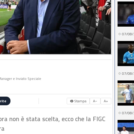
07/08/
07/08/
 Manager e Inviato Speciale
🖶 Stampa
A−
A+
rite
07/08/
ora non è stata scelta, ecco che la FIGC
ra