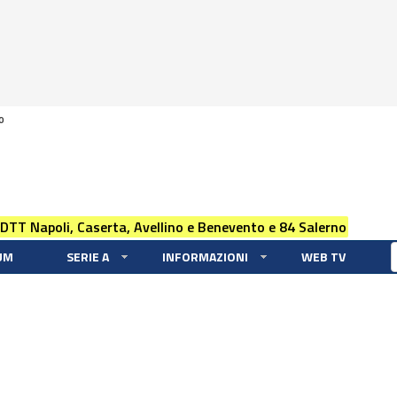
0
 DTT Napoli, Caserta, Avellino e Benevento e 84 Salerno
UM
SERIE A
INFORMAZIONI
WEB TV