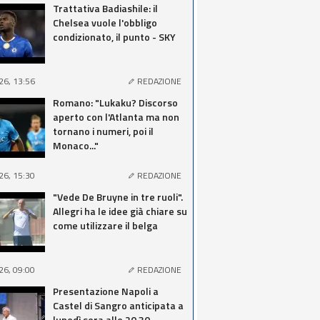
Trattativa Badiashile: il
Chelsea vuole l'obbligo
condizionato, il punto - SKY
26, 13:56
REDAZIONE
Romano: "Lukaku? Discorso
aperto con l'Atlanta ma non
tornano i numeri, poi il
Monaco..."
26, 15:30
REDAZIONE
"Vede De Bruyne in tre ruoli".
Allegri ha le idee già chiare su
come utilizzare il belga
26, 09:00
REDAZIONE
Presentazione Napoli a
Castel di Sangro anticipata a
lunedì sera alle 20.30,