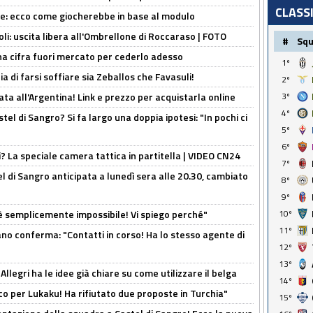
CLASS
yne: ecco come giocherebbe in base al modulo
oli: uscita libera all'Ombrellone di Roccaraso | FOTO
#
Sq
una cifra fuori mercato per cederlo adesso
1º
ia di farsi soffiare sia Zeballos che Favasuli!
2º
ta all'Argentina! Link e prezzo per acquistarla online
3º
4º
el di Sangro? Si fa largo una doppia ipotesi: "In pochi ci
5º
6º
ri? La speciale camera tattica in partitella | VIDEO CN24
7º
 di Sangro anticipata a lunedì sera alle 20.30, cambiato
8º
9º
è semplicemente impossibile! Vi spiego perché"
10º
11º
ano conferma: "Contatti in corso! Ha lo stesso agente di
12º
13º
 Allegri ha le idee già chiare su come utilizzare il belga
14º
o per Lukaku! Ha rifiutato due proposte in Turchia"
15º