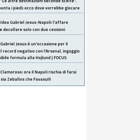
"Le altre destinazioni seconde scelte".
unta i piedi: ecco dove vorrebbe giocare
Idea Gabriel Jesus-Napoli: l'affare
 decollare solo con due cessioni
Gabriel Jesus è un'occasione per il
Il record negativo con l'Arsenal, ingaggio
sibile formula alla Hojlund | FOCUS
Clamoroso: ora il Napoli rischia di farsi
 sia Zeballos che Favasuli!