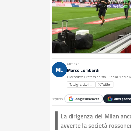
AUTORE
ML
Marco Lombardi
Giornalista Professionista · Social Media
Tutti gli articoli →
𝕏 Twitter
Google
Discover
Fonti prefe
Seguici su
La dirigenza del Milan anc
avverte la società rossone