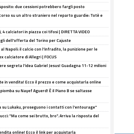
sposito: due cessioni potrebbero fargli posto
 corso su un altro straniero nel reparto guardie: Totè e
, 4 calciatori in piazza coi tifosi | DIRETTA VIDEO
gli dell'offerta del Torino per Cajuste
 Napoli: il calcio con l'infradito, la punizione per le
ex calciatore di Allegri | FOCUS
nere segreta l'idea Gabriel Jesus! Guadagna 11-12 milioni
e in vendita! Ecco il prezzo e come acquistarla online
li piomba su Nayef Aguerd! È il Piano B se saltasse
a su Lukaku, proseguono i contatti con l'entourage"
cci: "Ma come sei brutto, bro". Arriva la risposta del
ndita online! Ecco il link per acquistarla