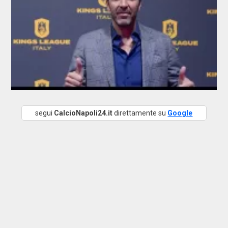
segui
CalcioNapoli24.it
direttamente su
Google