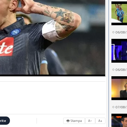
06/08/
06/08/
07/08/
🖶 Stampa
A−
A+
rite