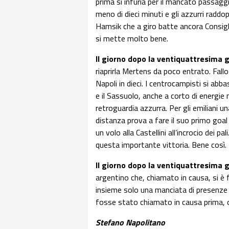
prima si infuria per il mancato passag
meno di dieci minuti e gli azzurri raddo
Hamsik che a giro batte ancora Consig
si mette molto bene.
Il giorno dopo la ventiquattresima 
riaprirla Mertens da poco entrato. Fall
Napoli in dieci. I centrocampisti si abb
e il Sassuolo, anche a corto di energie n
retroguardia azzurra. Per gli emiliani u
distanza prova a fare il suo primo goal 
un volo alla Castellini all’incrocio dei p
questa importante vittoria. Bene così.
Il giorno dopo la ventiquattresima 
argentino che, chiamato in causa, si 
insieme solo una manciata di presenze 
fosse stato chiamato in causa prima, or
Stefano Napolitano