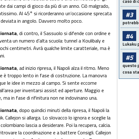
caso di
nte dai campi di gioco da più di un anno. Ciò malgrado,
antissimo. Al 45° si ricorderanno un’occasione sprecata
#3
 deviata in angolo. Davvero molto poco.
potrebbe
giornata
, di contro, il Sassuolo si difende con ordine e
#4
nventa un numero d’alta scuola: tunnel a Koulibaly e
Lukaku p
pochi centimetri. Avrà qualche limite caratteriale, ma è
ni.
#5
questo p
giornata
, ad inizio ripresa, il Napoli alza il ritmo. Meno
cosa sta
che è troppo lento in fase di costruzione. La manovra
ue le idee in mezzo al campo. Si sente eccome
ll’area per inventarsi assist ed aperture. Maggio e
a in fase di rifinitura non ne indovinano una.
giornata
, dopo quindici minuti della ripresa, il Napoli la
Callejon si allarga. Lo slovacco lo ignora e sceglie la
 colombiano lascia a desiderare. Poi la recupera, calcia.
ritrovare la coordinazione e a battere Consigli. Callejon