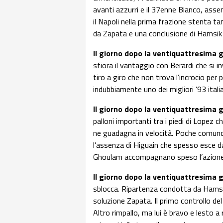
avanti azzurri e il 37enne Bianco, asse
il Napoli nella prima frazione stenta t
da Zapata e una conclusione di Hamsik
Il giorno dopo la ventiquattresima 
sfiora il vantaggio con Berardi che si i
tiro a giro che non trova l’incrocio per 
indubbiamente uno dei migliori ’93 italia
Il giorno dopo la ventiquattresima 
palloni importanti tra i piedi di Lopez 
ne guadagna in velocità. Poche comunq
l’assenza di Higuain che spesso esce da
Ghoulam accompagnano speso l’azione, m
Il giorno dopo la ventiquattresima 
sblocca. Ripartenza condotta da Hamsik. 
soluzione Zapata. Il primo controllo del
Altro rimpallo, ma lui è bravo e lesto a 