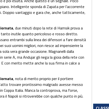
gio e poi esulta. Anche questo è un segnale. Poco
ppiano. Intelligente sponda di Zapata per l’accorrente
li. Doppio vantaggio e gara che, anche tatticamente,
giornata
, due minuti dopo la rete di Hamsik prova a
o tanto inutile quanto pericoloso e rosso diretto.
assano entrambi sulla linea dei difensori a fare densità
ei suoi uomini migliori, non riesce ad impensierire la
na sola vera grande occasione. Magnanelli dalla
in serie A, ma Andujar gli nega la gioia della rete con
ali. E con merito mette anche la sua firma in calce a
giornata
, nota di merito proprio per il portiere
è fatto trovare prontissimo malgrado avesse messo
in Coppa Italia. Manca la controprova, ma forse,
a il Napoli si ritroverebbe con qualche punto in più.
CLASS