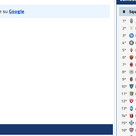
e su
Google
#
Sq
1º
2º
3º
4º
5º
6º
7º
8º
9º
10º
11º
12º
13º
14º
15º
16º