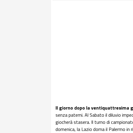
Il giorno dopo la ventiquattresima 
senza patemi. Al Sabato il diluvio impe
giocherà stasera. Il turno di campionat
domenica, la Lazio doma il Palermo in r