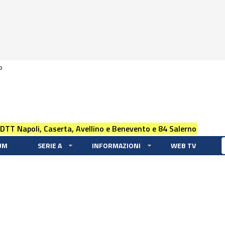
0
 DTT Napoli, Caserta, Avellino e Benevento e 84 Salerno
UM
SERIE A
INFORMAZIONI
WEB TV