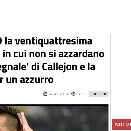
la ventiquattresima
o in cui non si azzardano
gnale' di Callejon e la
r un azzurro
24-02-2015
12:30
RUBRICHE
NOTIZ