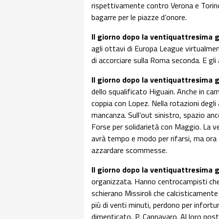
rispettivamente contro Verona e Torino. 
bagarre per le piazze d’onore.
Il giorno dopo la ventiquattresima 
agli ottavi di Europa League virtualmente
di accorciare sulla Roma seconda. E gli 
Il giorno dopo la ventiquattresima 
dello squalificato Higuain. Anche in c
coppia con Lopez. Nella rotazioni degli
mancanza. Sull’out sinistro, spazio anc
Forse per solidarietà con Maggio. La ve
avrà tempo e modo per rifarsi, ma ora o
azzardare scommesse.
Il giorno dopo la ventiquattresima 
organizzata. Hanno centrocampisti che 
schierano Missiroli che calcisticament
più di venti minuti, perdono per infortun
dimenticato, P. Cannavaro. Al loro post