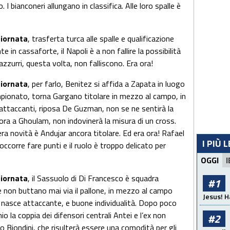
I bianconeri allungano in classifica. Alle loro spalle è
giornata
, trasferta turca alle spalle e qualificazione
 in cassaforte, il Napoli è a non fallire la possibilità
azzurri, questa volta, non falliscono. Era ora!
giornata
, per farlo, Benitez si affida a Zapata in luogo
ampionato, torna Gargano titolare in mezzo al campo, in
 attaccanti, riposa De Guzman, non se ne sentirà la
ora a Ghoulam, non indovinerà la misura di un cross.
ra novità è Andujar ancora titolare. Ed era ora! Rafael
I PIÙ 
ccorre fare punti e il ruolo è troppo delicato per
OGGI
I
giornata
, il Sassuolo di Di Francesco è squadra
#1
non buttano mai via il pallone, in mezzo al campo
Jesus! H
e nasce attaccante, e buone individualità. Dopo poco
io la coppia dei difensori centrali Antei e l’ex non
#2
o Biondini, che risulterà essere una comodità per gli