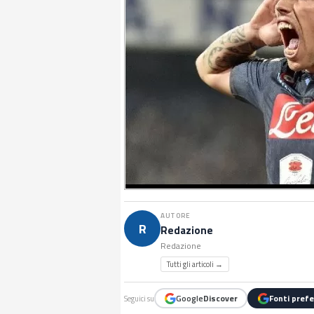
AUTORE
R
Redazione
Redazione
Tutti gli articoli →
Google
Discover
Fonti prefe
Seguici su