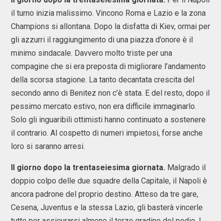
il turno inizia malissimo. Vincono Roma e Lazio e la zona
Champions si allontana. Dopo la disfatta di Kiev, ormai per
gli azzurri il raggiungimento di una piazza d’onore è il
minimo sindacale. Davvero molto triste per una
compagine che si era preposta di migliorare l’andamento
della scorsa stagione. La tanto decantata crescita del
secondo anno di Benitez non c’è stata. E del resto, dopo il
pessimo mercato estivo, non era difficile immaginarlo.
Solo gli inguaribili ottimisti hanno continuato a sostenere
il contrario. Al cospetto di numeri impietosi, forse anche
loro si saranno arresi.
Il giorno dopo la trentaseiesima giornata.
Malgrado il
doppio colpo delle due squadre della Capitale, il Napoli è
ancora padrone del proprio destino. Atteso da tre gare,
Cesena, Juventus e la stessa Lazio, gli basterà vincerle
tutte per assicurarsi almeno il terzo gradino del podio. I