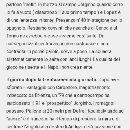
partono “molli”. In mezzo al campo Jorginho quando corre
lo fa a vuoto ( disastroso il suo primo tempo ) e Lopez è
di una lentezza irritante. Presenza n°40 in stagione per lo
spagnolo. Restiamo convinti che neanche al Genoa e al
Torino ne avrebbe messe insieme così tante. Di
conseguenza il centrocampo non costruisce e non
contrasta. In poche parole, serve a poco. La squadra
sistematicamente lo salta con lanci lunghi. La qualità del
gioco ne risente e il Napoli non crea niente.
Il giorno dopo la trentaseiesima giornata.
Dopo aver
sfiorato il vantaggio con Carbonero, magistralmente
imbeccato da Brienza, un ’79 che a centrocampo ha
surclassato il ’91 e “prospettico” Jorginho, i romagnoli
passano. Pallone ai 20 metri per Defrel, Koulibaly tarda ad
“uscire” e il francese ha il tempo di prendere la mira e di
centrare l’angolo alla destra di Andujar nell’occasione non