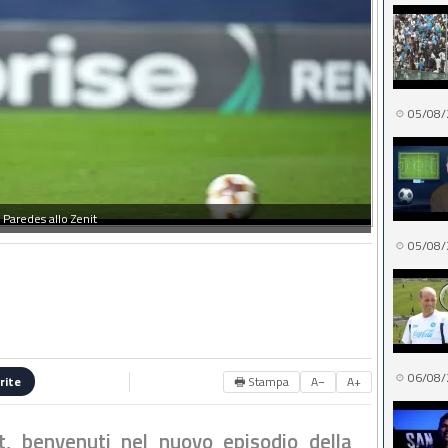
05/08/
Paredes allo Zenit
05/08/
06/08/
🖶 Stampa
A−
A+
rite
it, benvenuti nel nuovo episodio della