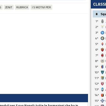
CLASS
S
ZENIT
RUBRICA
I 5 MOTIVI PER
#
Sq
1º
2º
3º
4º
5º
6º
7º
8º
9º
10º
11º
12º
13º
14º
15º
moduli per il suo Napoli: tutte le formazioni che ha in