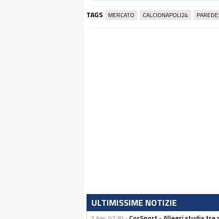
TAGS
MERCATO
CALCIONAPOLI24
PAREDE
ULTIMISSIME NOTIZIE
CorSport - Allegri studia tre 
7 Ago, 07:30 -