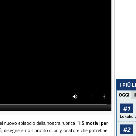
I PIÙ 
OGGI
I
#1
Lukaku p
nel nuovo episodio della nostra rubrica "
I 5 motivi per
#2
ì
, disegneremo il profilo di un giocatore che potrebbe