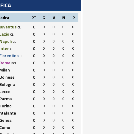
IFICA
uadra
PT
G
V
N
P
Juventus
0
0
0
0
0
CL
Lazio
0
0
0
0
0
CL
Napoli
0
0
0
0
0
CL
Inter
0
0
0
0
0
CL
Fiorentina
0
0
0
0
0
EL
Roma
0
0
0
0
0
ECL
Milan
0
0
0
0
0
Udinese
0
0
0
0
0
Bologna
0
0
0
0
0
Lecce
0
0
0
0
0
Parma
0
0
0
0
0
Torino
0
0
0
0
0
Atalanta
0
0
0
0
0
Genoa
0
0
0
0
0
Como
0
0
0
0
0