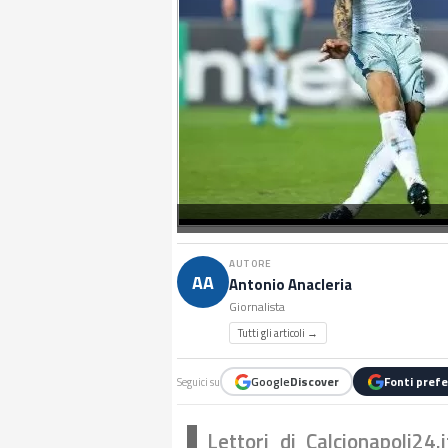
AUTORE
AA
Antonio Anacleria
Giornalista
Tutti gli articoli →
Google
Discover
Fonti prefe
Seguici su
Lettori di Calcionapoli24.