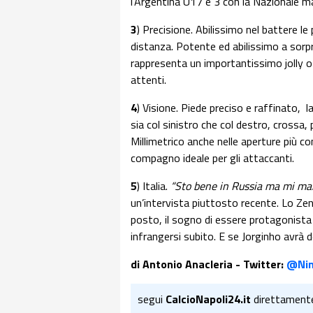
l’Argentina U17 e 3 con la Nazionale m
3
) Precisione. Abilissimo nel battere le 
distanza. Potente ed abilissimo a sorpr
rappresenta un importantissimo jolly o
attenti.
4
) Visione. Piede preciso e raffinato, la
sia col sinistro che col destro, crossa,
Millimetrico anche nelle aperture più c
compagno ideale per gli attaccanti.
5
) Italia.
“Sto bene in Russia ma mi manc
un’intervista piuttosto recente. Lo Zeni
posto, il sogno di essere protagonista
infrangersi subito. E se Jorginho avrà d
di Antonio Anacleria - Twitter:
@Nin
segui
CalcioNapoli24.it
direttament