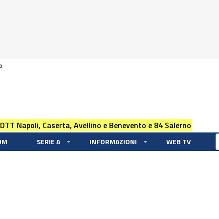
0
 DTT Napoli, Caserta, Avellino e Benevento e 84 Salerno
UM
SERIE A
INFORMAZIONI
WEB TV