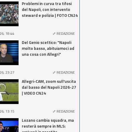
Problemi in curva tra tifosi
del Napoli, con intervento
steward e polizia | FOTO CN24
26, 18:44
REDAZIONE
Del Genio scettico: "Napoli
molto basso, abituiamoci ad
una cosa con Allegri"
26, 23:27
REDAZIONE
Allegri-CAM, zoom sull'uscita
dal basso del Napoli 2026-27
| VIDEO CN24
26, 13:15
REDAZIONE
Lozano cambia squadra, ma
resterà sempre in MLS:
arriverà in prestito