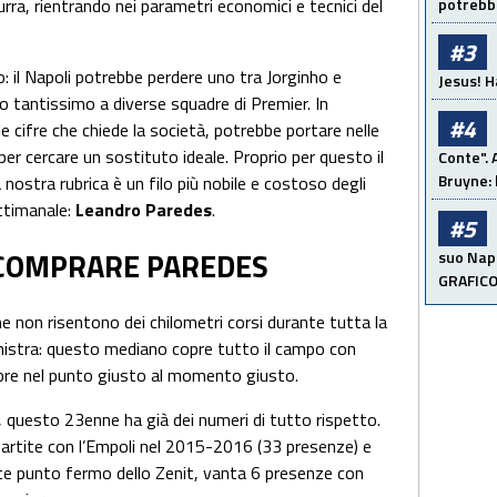
rra, rientrando nei parametri economici e tecnici del
potrebbe
#3
o: il Napoli potrebbe perdere uno tra Jorginho e
Jesus! H
o tantissimo a diverse squadre di Premier. In
#4
le cifre che chiede la società, potrebbe portare nelle
per cercare un sostituto ideale. Proprio per questo il
Conte". 
Bruyne: 
 nostra rubrica è un filo più nobile e costoso degli
ttimanale:
Leandro Paredes
.
#5
R COMPRARE PAREDES
suo Napo
GRAFIC
e non risentono dei chilometri corsi durante tutta la
 sinistra: questo mediano copre tutto il campo con
mpre nel punto giusto al momento giusto.
, questo 23enne ha già dei numeri di tutto rispetto.
 partite con l’Empoli nel 2015-2016 (33 presenze) e
e punto fermo dello Zenit, vanta 6 presenze con