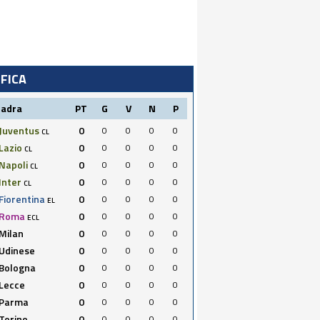
IFICA
uadra
PT
G
V
N
P
Juventus
0
0
0
0
0
CL
Lazio
0
0
0
0
0
CL
Napoli
0
0
0
0
0
CL
Inter
0
0
0
0
0
CL
Fiorentina
0
0
0
0
0
EL
Roma
0
0
0
0
0
ECL
Milan
0
0
0
0
0
Udinese
0
0
0
0
0
Bologna
0
0
0
0
0
Lecce
0
0
0
0
0
Parma
0
0
0
0
0
Torino
0
0
0
0
0