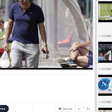
07/08/
07/08/
07/08/
🖶 Stampa
A−
A+
rite