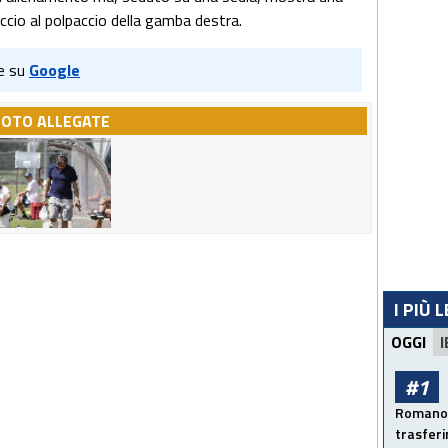
ccio al polpaccio della gamba destra.
e su
Google
FOTO ALLEGATE
I PIÙ 
OGGI
I
#1
Romano: 
trasfer