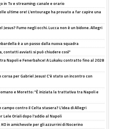
o in Tv e streaming: canale e orario
elle ultime ore! L'entourage ha provato a far capire una
el Jesus? Fumo negli occhi. Lucca non è un bidone. Allegri
bardella è a un passo dalla nuova squadra
, contatti avviati: si può chiudere così"
 tra Napoli e Fenerbahce! A Lukaku contratto fino al 2028
 corsa per Gabriel Jesus! C'è stato un incontro con
mano e Moretto: "È iniziata la trattativa tra Napoli e
 campo contro il Celta stasera? L'idea di Allegri
 Lele Oriali dopo l'addio al Napoli
 KO in amichevole per gli azzurrini di Nocerino