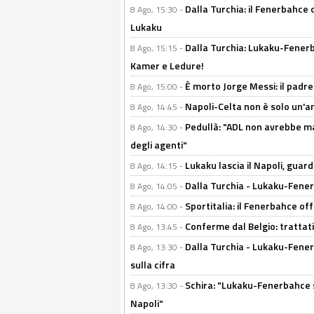
Dalla Turchia: il Fenerbahce 
8 Ago, 15:30 -
Lukaku
Dalla Turchia: Lukaku-Fenerba
8 Ago, 15:15 -
Kamer e Ledure!
È morto Jorge Messi: il padre
8 Ago, 15:00 -
Napoli-Celta non è solo un'am
8 Ago, 14:45 -
Pedullà: "ADL non avrebbe ma
8 Ago, 14:30 -
degli agenti"
Lukaku lascia il Napoli, guard
8 Ago, 14:15 -
Dalla Turchia - Lukaku-Fenerb
8 Ago, 14:05 -
Sportitalia: il Fenerbahce off
8 Ago, 14:00 -
Conferme dal Belgio: trattativ
8 Ago, 13:45 -
Dalla Turchia - Lukaku-Fener
8 Ago, 13:30 -
sulla cifra
Schira: "Lukaku-Fenerbahce si
8 Ago, 13:30 -
Napoli"