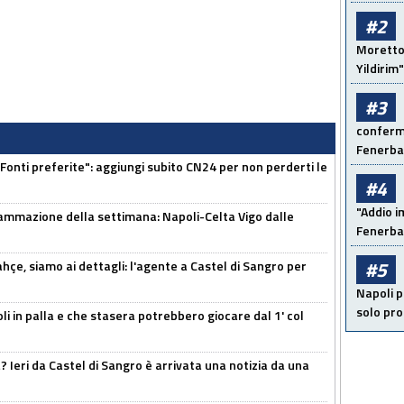
#2
Moretto:
Yildirim"
#3
conferma
Fenerb
Fonti preferite": aggiungi subito CN24 per non perderti le
#4
"Addio i
ammazione della settimana: Napoli-Celta Vigo dalle
Fenerba
#5
çe, siamo ai dettagli: l'agente a Castel di Sangro per
Napoli p
solo pr
li in palla e che stasera potrebbero giocare dal 1' col
Ieri da Castel di Sangro è arrivata una notizia da una