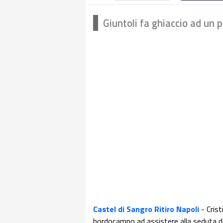
Giuntoli fa ghiaccio ad un 
Castel di Sangro Ritiro Napoli
- Crist
bordocampo ad assistere alla seduta d