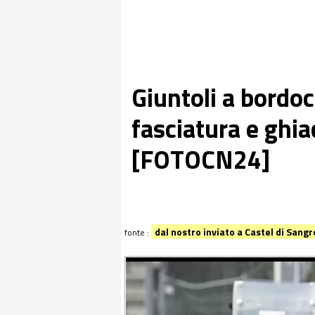
Giuntoli a bordo
fasciatura e ghiac
[FOTOCN24]
dal nostro inviato a Castel di Sangr
fonte :