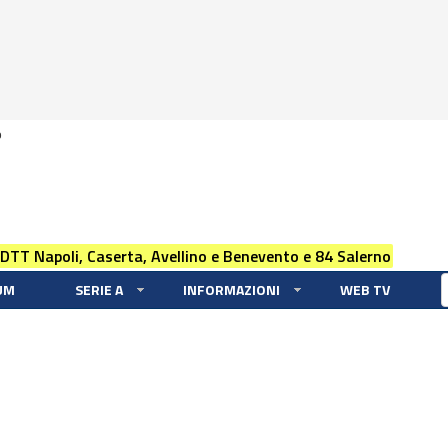
0
 DTT Napoli, Caserta, Avellino e Benevento e 84 Salerno
UM
SERIE A
INFORMAZIONI
WEB TV