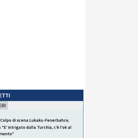
LETTI
ERI
Colpo di scena Lukaku-Fenerbahce,
"E' intrigato dalla Turchia, c'è l'ok al
imento"