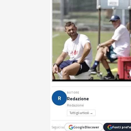
AUTORE
R
Redazione
Redazione
Tutti gli articoli →
Google
Discover
Fonti prefe
Seguici su