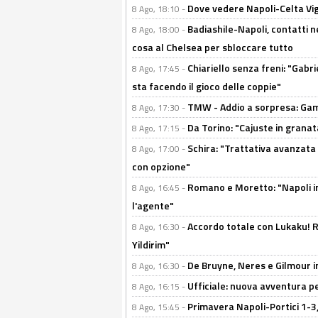
Dove vedere Napoli-Celta Vig
8 Ago, 18:10 -
Badiashile-Napoli, contatti n
8 Ago, 18:00 -
cosa al Chelsea per sbloccare tutto
Chiariello senza freni: "Gabri
8 Ago, 17:45 -
sta facendo il gioco delle coppie"
TMW - Addio a sorpresa: Gam
8 Ago, 17:30 -
Da Torino: "Cajuste in granata
8 Ago, 17:15 -
Schira: "Trattativa avanzata
8 Ago, 17:00 -
con opzione"
Romano e Moretto: "Napoli in
8 Ago, 16:45 -
l'agente"
Accordo totale con Lukaku! Ro
8 Ago, 16:30 -
Yildirim"
De Bruyne, Neres e Gilmour in
8 Ago, 16:30 -
Ufficiale: nuova avventura per
8 Ago, 16:15 -
Primavera Napoli-Portici 1-3,
8 Ago, 15:45 -