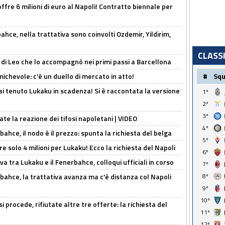
offre 6 milioni di euro al Napoli! Contratto biennale per
hce, nella trattativa sono coinvolti Ozdemir, Yildirim,
CLASS
 di Leo che lo accompagnò nei primi passi a Barcellona
ichevole: c'è un duello di mercato in atto!
#
Sq
i tenuto Lukaku in scadenza! Si è raccontata la versione
1º
2º
3º
ate la reazione dei tifosi napoletani | VIDEO
4º
ahce, il nodo è il prezzo: spunta la richiesta del belga
5º
re solo 4 milioni per Lukaku! Ecco la richiesta del Napoli
6º
a tra Lukaku e il Fenerbahce, colloqui ufficiali in corso
7º
bahce, la trattativa avanza ma c'è distanza col Napoli
8º
9º
10º
 procede, rifiutate altre tre offerte: la richiesta del
11º
12º