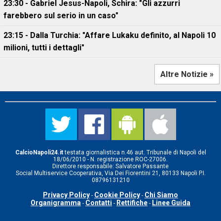
23:30 - Gabriel Jesus-Napoli, Schira: "Gli azzurri
farebbero sul serio in un caso"
23:15 - Dalla Turchia: "Affare Lukaku definito, al Napoli 10
milioni, tutti i dettagli"
Altre Notizie »
CalcioNapoli24.it
testata giornalistica n.46 aut. Tribunale di Napoli del
18/06/2010 - N. registrazione ROC-27006.
Direttore responsabile: Salvatore Passante
Social Multiservice Cooperativa, Via Dei Fiorentini 21, 80133 Napoli P.I.
08796131210
Privacy Policy
Cookie Policy
Chi Siamo
-
-
Organigramma
Contatti
Rettifiche
Linee Guida
-
-
-