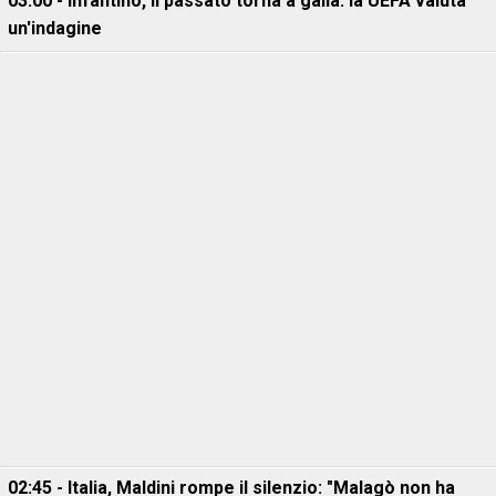
03:00 - Infantino, il passato torna a galla: la UEFA valuta
un'indagine
02:45 - Italia, Maldini rompe il silenzio: "Malagò non ha