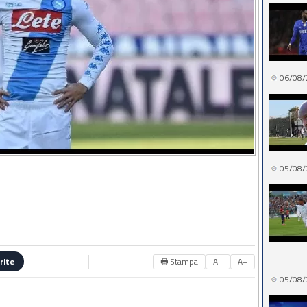
06/08/
05/08/
🖶 Stampa
A−
A+
rite
05/08/