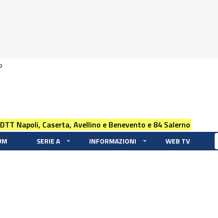
0
 DTT Napoli, Caserta, Avellino e Benevento e 84 Salerno
UM
SERIE A
INFORMAZIONI
WEB TV