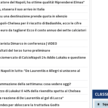
catore del Napoli, ha ottime qualità! Riprenderei Elmas"
stasera il suo arrivo in Italia
ku: una destinazione prende quota in silenzio
oli-Chelsea per il riscatto di Badiashile, ecco le cifre
i euro da tagliare! Ecco il costo annuo dei sette calciatori
nterista Dimarco in conferenza | VIDEO
ultati del terzo turno preliminare
ciomercato di CalcioNapoli 24: Addio Lukaku e questione
apoli in lutto: "De Laurentiis e Allegri si uniscono al
rammazione della settimana: cosa vedere oggi?
rezzo di Lukaku! Il 40% della rivendita spetta al Chelsea
CLASS
la reazione di De Laurentiis al gol di Lucca"
#
Sq
ndes per sbloccare la trattativa Godts