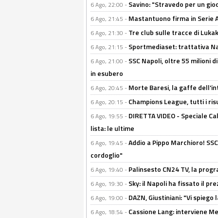
Savino: "Stravedo per un gio
6 Ago, 22:00 -
Mastantuono firma in Serie A, 
6 Ago, 21:45 -
Tre club sulle tracce di Luka
6 Ago, 21:30 -
Sportmediaset: trattativa Nap
6 Ago, 21:15 -
SSC Napoli, oltre 55 milioni d
6 Ago, 21:00 -
in esubero
Morte Baresi, la gaffe dell'i
6 Ago, 20:45 -
Champions League, tutti i ris
6 Ago, 20:15 -
DIRETTA VIDEO - Speciale Cal
6 Ago, 19:55 -
lista: le ultime
Addio a Pippo Marchioro! SSC N
6 Ago, 19:45 -
cordoglio"
Palinsesto CN24 TV, la prog
6 Ago, 19:40 -
Sky: il Napoli ha fissato il p
6 Ago, 19:30 -
DAZN, Giustiniani: "Vi spiego 
6 Ago, 19:00 -
Cassione Lang: interviene Me
6 Ago, 18:54 -