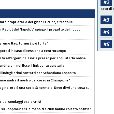
#2
caso di
#3
sarà proprietario del gioco FC2027, cifra folle
 il Rabiot del Napoli. Vi spiego il progetto del nuovo
#4
#5
zeremo Rao, tornerà più forte"
 Ipotesi in caso di cessione a centrocampo
ta all'Argentina! Link e prezzo per acquistarla online
ndita online! Ecco il link per acquistarla
li indugi: primi contatti per Sebastiano Esposito
ome andrà il nostro percorso in Champions"
pagina, ora è una società normale. Devo dirvi una cosa su
club, sondaggi esplorativi
ci su Koopmeiners: almeno tre club hanno chiesto notizie"