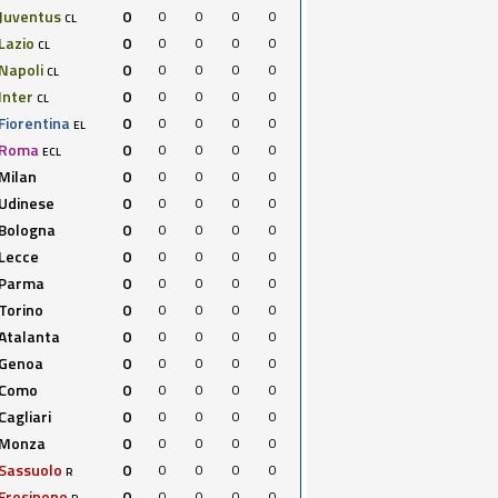
Juventus
0
0
0
0
0
CL
Lazio
0
0
0
0
0
CL
Napoli
0
0
0
0
0
CL
Inter
0
0
0
0
0
CL
Fiorentina
0
0
0
0
0
EL
Roma
0
0
0
0
0
ECL
Milan
0
0
0
0
0
Udinese
0
0
0
0
0
Bologna
0
0
0
0
0
Lecce
0
0
0
0
0
Parma
0
0
0
0
0
Torino
0
0
0
0
0
Atalanta
0
0
0
0
0
Genoa
0
0
0
0
0
Como
0
0
0
0
0
Cagliari
0
0
0
0
0
Monza
0
0
0
0
0
Sassuolo
0
0
0
0
0
R
Frosinone
0
0
0
0
0