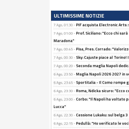
ULTIMISSIME NOTIZIE
PIF acquista Electronic Arts: 
7 Ago, 01:30 -
Prof. Siciliano: "Ecco chi sarà
7 Ago, 01:00 -
Maradona"
Pisa, Pres. Corrado: "Valoriz
7 Ago, 00:45 -
Sky: Cajuste piace al Torino!
7 Ago, 00:30 -
Seconda maglia Napoli dedica
7 Ago, 00:20 -
Maglia Napoli 2026 2027 in ve
6 Ago, 23:50 -
Sportitalia - Il Como rompe g
6 Ago, 23:45 -
Roma, Ndicka sicuro: "Ecco c
6 Ago, 23:30 -
Corbo: "Il Napoli ha voltato 
6 Ago, 23:00 -
Lucca"
Cessione Lukaku: sul belga 3 
6 Ago, 22:30 -
Pedullà: "Ho verificato le vo
6 Ago, 22:15 -