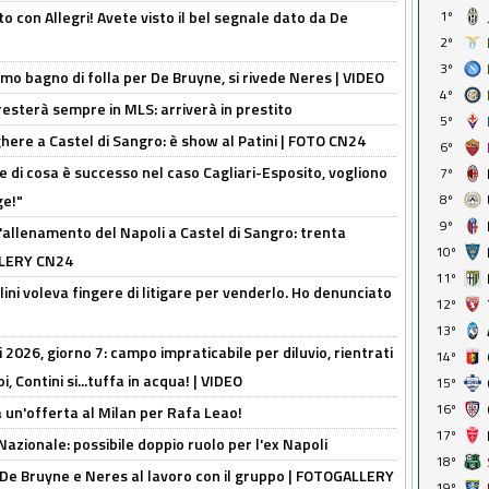
o con Allegri! Avete visto il bel segnale dato da De
1º
2º
3º
rimo bagno di folla per De Bruyne, si rivede Neres | VIDEO
4º
sterà sempre in MLS: arriverà in prestito
5º
here a Castel di Sangro: è show al Patini | FOTO CN24
6º
 di cosa è successo nel caso Cagliari-Esposito, vogliono
7º
ge!"
8º
9º
'allenamento del Napoli a Castel di Sangro: trenta
10º
ALLERY CN24
11º
lini voleva fingere di litigare per venderlo. Ho denunciato
12º
13º
 2026, giorno 7: campo impraticabile per diluvio, rientrati
14º
, Contini si...tuffa in acqua! | VIDEO
15º
16º
 un'offerta al Milan per Rafa Leao!
17º
Nazionale: possibile doppio ruolo per l'ex Napoli
18º
 De Bruyne e Neres al lavoro con il gruppo | FOTOGALLERY
19º