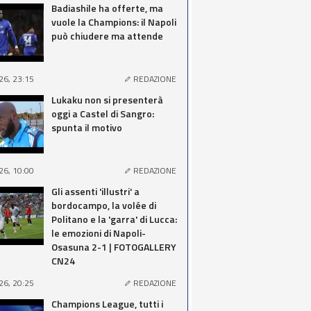
Badiashile ha offerte, ma
vuole la Champions: il Napoli
può chiudere ma attende
26, 23:15
REDAZIONE
Lukaku non si presenterà
oggi a Castel di Sangro:
spunta il motivo
26, 10:00
REDAZIONE
Gli assenti 'illustri' a
bordocampo, la volée di
Politano e la 'garra' di Lucca:
le emozioni di Napoli-
Osasuna 2-1 | FOTOGALLERY
CN24
26, 20:25
REDAZIONE
Champions League, tutti i