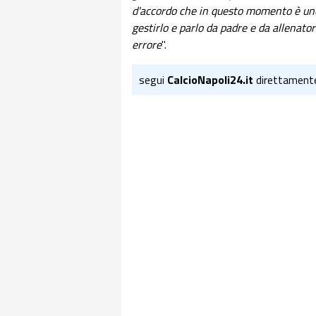
d'accordo che in questo momento è uno d
gestirlo e parlo da padre e da allenato
errore
".
segui
CalcioNapoli24.it
direttament