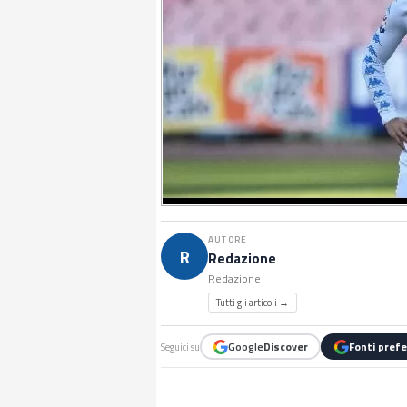
AUTORE
R
Redazione
Redazione
Tutti gli articoli →
Google
Discover
Fonti prefe
Seguici su