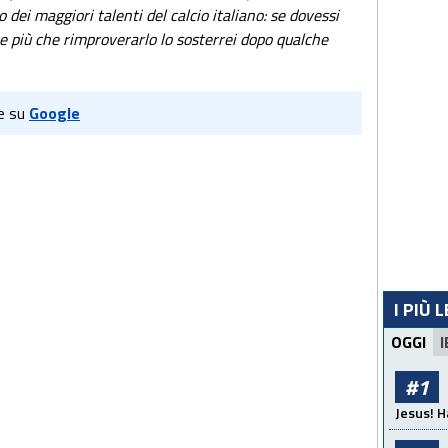
ei maggiori talenti del calcio italiano: se dovessi
re più che rimproverarlo lo sosterrei dopo qualche
e su
Google
I PIÙ 
OGGI
I
#1
Jesus! H