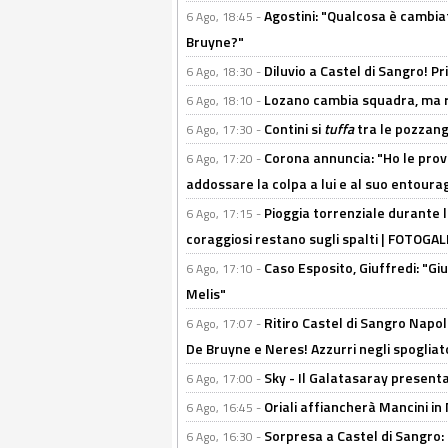
Agostini: "Qualcosa è cambiat
6 Ago, 18:45 -
Bruyne?"
Diluvio a Castel di Sangro! P
6 Ago, 18:30 -
Lozano cambia squadra, ma re
6 Ago, 18:10 -
Contini si
tuffa
tra le pozzang
6 Ago, 17:30 -
Corona annuncia: "Ho le prove
6 Ago, 17:20 -
addossare la colpa a lui e al suo entoura
Pioggia torrenziale durante l
6 Ago, 17:15 -
coraggiosi restano sugli spalti | FOTOG
Caso Esposito, Giuffredi: "Giu
6 Ago, 17:10 -
Melis"
Ritiro Castel di Sangro Napoli
6 Ago, 17:07 -
De Bruyne e Neres! Azzurri negli spogliatoi
Sky - Il Galatasaray presenta
6 Ago, 17:00 -
Oriali affiancherà Mancini in 
6 Ago, 16:45 -
Sorpresa a Castel di Sangro:
6 Ago, 16:30 -