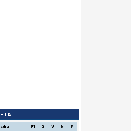
IFICA
uadra
PT
G
V
N
P