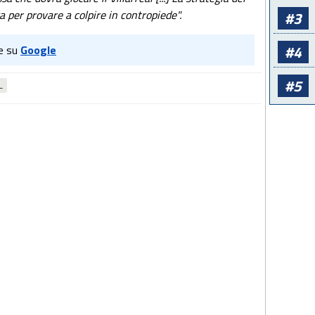
sa per provare a colpire in contropiede".
#3
#4
e su
Google
#5
L