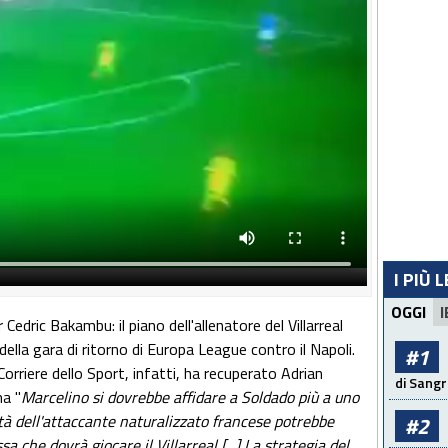
I PIÙ 
OGGI
I
 Cedric Bakambu: il piano dell'allenatore del Villarreal
ella gara di ritorno di Europa League contro il Napoli.
#1
Corriere dello Sport, infatti, ha recuperato Adrian
di Sangr
ma "
Marcelino si dovrebbe affidare a Soldado più a uno
tà dell'attaccante naturalizzato francese potrebbe
#2
sa che dovrà giocare il Villarreal [...] La strategia del