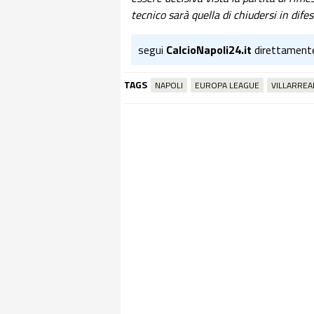
tecnico sarà quella di chiudersi in dife
segui
CalcioNapoli24.it
direttament
TAGS
NAPOLI
EUROPA LEAGUE
VILLARREA