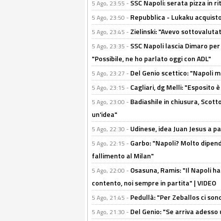
SSC Napoli: serata pizza in ri
5 Ago, 23:55 -
Repubblica - Lukaku acquisto
5 Ago, 23:50 -
Zielinski: "Avevo sottovaluta
5 Ago, 23:45 -
SSC Napoli lascia Dimaro per 
5 Ago, 23:35 -
"Possibile, ne ho parlato oggi con ADL"
Del Genio scettico: "Napoli m
5 Ago, 23:27 -
Cagliari, dg Melli: "Esposito
5 Ago, 23:15 -
Badiashile in chiusura, Scotto
5 Ago, 23:00 -
un'idea"
Udinese, idea Juan Jesus a p
5 Ago, 22:30 -
Garbo: "Napoli? Molto dipender
5 Ago, 22:15 -
fallimento al Milan"
Osasuna, Ramis: "Il Napoli ha
5 Ago, 22:00 -
contento, noi sempre in partita" | VIDEO
Pedullà: "Per Zeballos ci son
5 Ago, 21:45 -
Del Genio: "Se arriva adesso 
5 Ago, 21:30 -