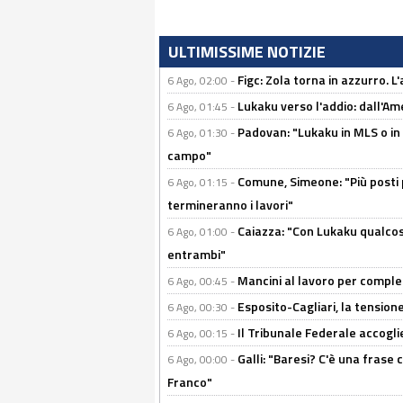
ULTIMISSIME NOTIZIE
Figc: Zola torna in azzurro. L
6 Ago, 02:00 -
Lukaku verso l'addio: dall'Am
6 Ago, 01:45 -
Padovan: "Lukaku in MLS o in
6 Ago, 01:30 -
campo"
Comune, Simeone: "Più posti
6 Ago, 01:15 -
termineranno i lavori"
Caiazza: "Con Lukaku qualcos
6 Ago, 01:00 -
entrambi"
Mancini al lavoro per completa
6 Ago, 00:45 -
Esposito-Cagliari, la tensione
6 Ago, 00:30 -
Il Tribunale Federale accoglie 
6 Ago, 00:15 -
Galli: "Baresi? C'è una frase
6 Ago, 00:00 -
Franco"