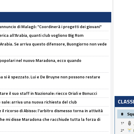
'annuncio di Malagò: "Coordinerà i progetti dei giovani"
erica all'Arabia, quanti club vogliono Big Rom
 Arabia. Se arriva questo difensore, Buongiorno non vede
 popolari nel nuovo Maradona, ecco quando
a si è spezzato. Lui e De Bruyne non possono restare
re il suo staff in Nazionale: riecco Oriali e Bonucci
CLASS
 sale: arriva una nuova richiesta del club
il ricorso di Abisso: l'arbitro dismesso torna in attività
#
Sq
 che mi disse Maradona che racchiude tutta la forza di
1º
2º