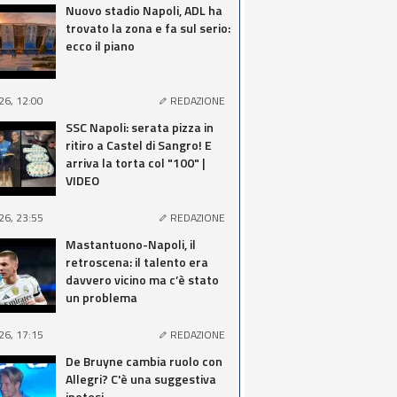
Nuovo stadio Napoli, ADL ha
trovato la zona e fa sul serio:
ecco il piano
26, 12:00
REDAZIONE
SSC Napoli: serata pizza in
ritiro a Castel di Sangro! E
arriva la torta col "100" |
VIDEO
26, 23:55
REDAZIONE
Mastantuono-Napoli, il
retroscena: il talento era
davvero vicino ma c’è stato
un problema
26, 17:15
REDAZIONE
De Bruyne cambia ruolo con
Allegri? C'è una suggestiva
ipotesi