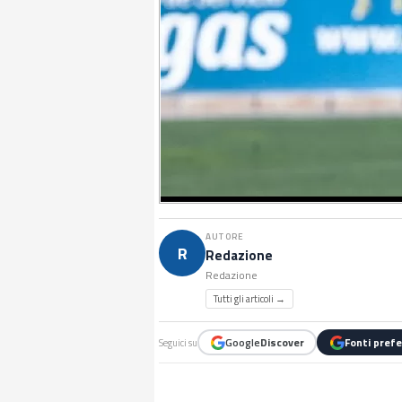
AUTORE
R
Redazione
Redazione
Tutti gli articoli →
Google
Discover
Fonti prefe
Seguici su