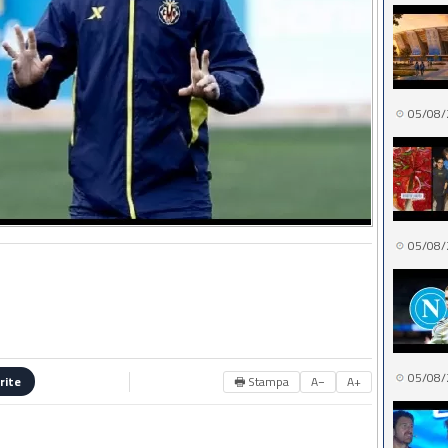
05/08/
05/08/
05/08/
🖶 Stampa
A−
A+
rite