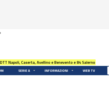
0
 DTT Napoli, Caserta, Avellino e Benevento e 84 Salerno
UM
SERIE A
INFORMAZIONI
WEB TV