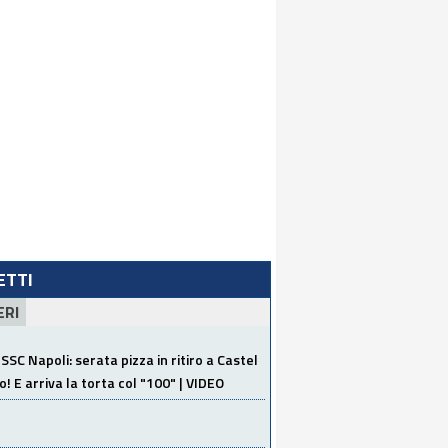
LETTI
ERI
SSC Napoli: serata pizza in ritiro a Castel
o! E arriva la torta col "100" | VIDEO