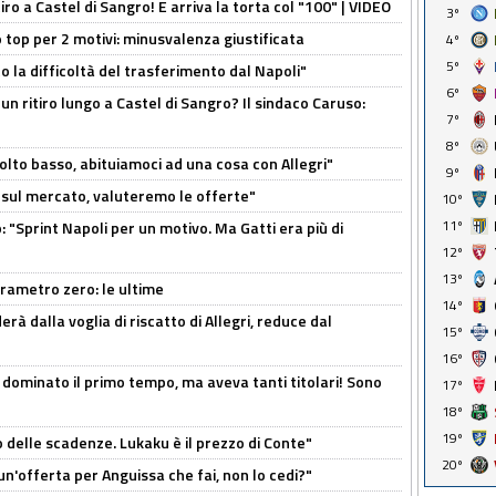
tiro a Castel di Sangro! E arriva la torta col "100" | VIDEO
3º
 top per 2 motivi: minusvalenza giustificata
4º
5º
to la difficoltà del trasferimento dal Napoli"
6º
un ritiro lungo a Castel di Sangro? Il sindaco Caruso:
7º
8º
olto basso, abituiamoci ad una cosa con Allegri"
9º
 è sul mercato, valuteremo le offerte"
10º
11º
: "Sprint Napoli per un motivo. Ma Gatti era più di
12º
13º
arametro zero: le ultime
14º
à dalla voglia di riscatto di Allegri, reduce dal
15º
16º
 dominato il primo tempo, ma aveva tanti titolari! Sono
17º
18º
19º
o delle scadenze. Lukaku è il prezzo di Conte"
20º
un'offerta per Anguissa che fai, non lo cedi?"