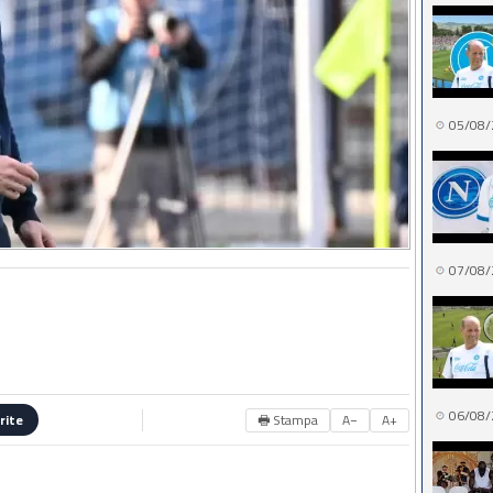
05/08/
07/08/
06/08/
🖶 Stampa
A−
A+
rite