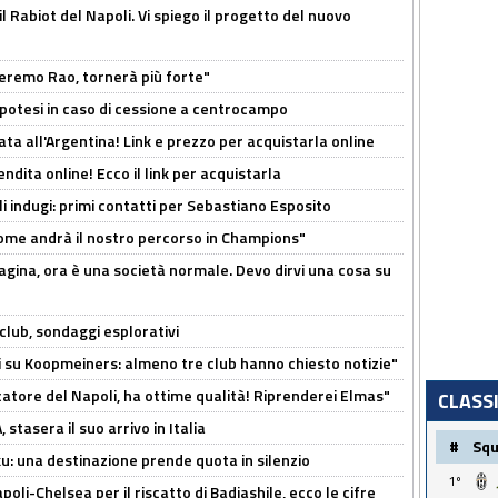
 il Rabiot del Napoli. Vi spiego il progetto del nuovo
zeremo Rao, tornerà più forte"
 Ipotesi in caso di cessione a centrocampo
ta all'Argentina! Link e prezzo per acquistarla online
ndita online! Ecco il link per acquistarla
li indugi: primi contatti per Sebastiano Esposito
ome andrà il nostro percorso in Champions"
pagina, ora è una società normale. Devo dirvi una cosa su
club, sondaggi esplorativi
ci su Koopmeiners: almeno tre club hanno chiesto notizie"
catore del Napoli, ha ottime qualità! Riprenderei Elmas"
CLASS
stasera il suo arrivo in Italia
#
Sq
ku: una destinazione prende quota in silenzio
1º
oli-Chelsea per il riscatto di Badiashile, ecco le cifre