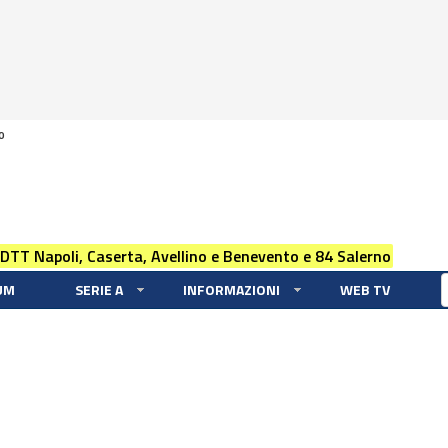
0
 DTT Napoli, Caserta, Avellino e Benevento e 84 Salerno
UM
SERIE A
INFORMAZIONI
WEB TV