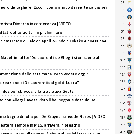
2º
i euro da tagliare! Ecco il costo annuo dei sette calciatori
3º
4º
nterista Dimarco in conferenza | VIDEO
5º
6º
ultati del terzo turno preliminare
7º
ciomercato di CalcioNapoli 24: Addio Lukaku e questione
8º
9º
apoli in lutto: "De Laurentiis e Allegri si uniscono al
10º
11º
rammazione della settimana: cosa vedere oggi?
12º
13º
la reazione di De Laurentiis al gol di Lucca"
14º
ndes per sbloccare la trattativa Godts
15º
o con Allegri! Avete visto il bel segnale dato da De
16º
17º
rimo bagno di folla per De Bruyne, si rivede Neres | VIDEO
18º
sterà sempre in MLS: arriverà in prestito
19º
20º
here a Castel di Sangro: è show al Patini | FOTO CN24