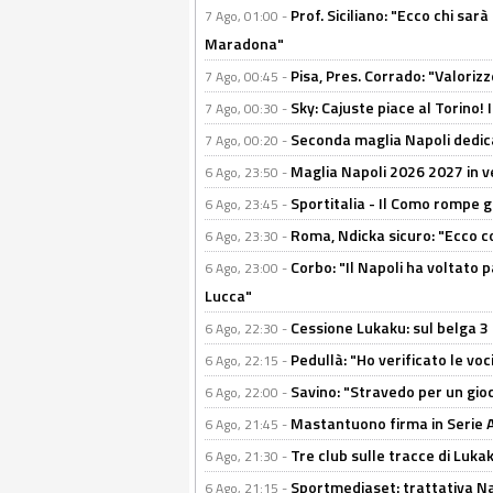
Prof. Siciliano: "Ecco chi sarà
7 Ago, 01:00 -
Maradona"
Pisa, Pres. Corrado: "Valoriz
7 Ago, 00:45 -
Sky: Cajuste piace al Torino!
7 Ago, 00:30 -
Seconda maglia Napoli dedica
7 Ago, 00:20 -
Maglia Napoli 2026 2027 in ve
6 Ago, 23:50 -
Sportitalia - Il Como rompe g
6 Ago, 23:45 -
Roma, Ndicka sicuro: "Ecco c
6 Ago, 23:30 -
Corbo: "Il Napoli ha voltato 
6 Ago, 23:00 -
Lucca"
Cessione Lukaku: sul belga 3 
6 Ago, 22:30 -
Pedullà: "Ho verificato le vo
6 Ago, 22:15 -
Savino: "Stravedo per un gio
6 Ago, 22:00 -
Mastantuono firma in Serie A, 
6 Ago, 21:45 -
Tre club sulle tracce di Luka
6 Ago, 21:30 -
Sportmediaset: trattativa Nap
6 Ago, 21:15 -