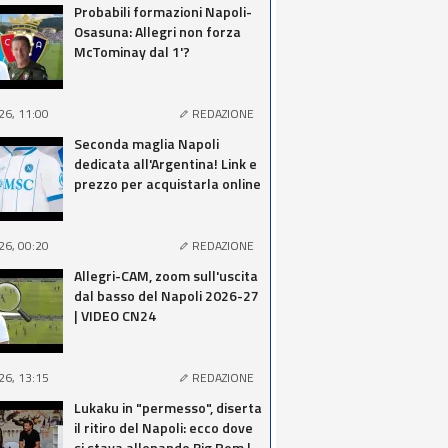
Probabili formazioni Napoli-
Osasuna: Allegri non forza
McTominay dal 1'?
26, 11:00
REDAZIONE
Seconda maglia Napoli
dedicata all'Argentina! Link e
prezzo per acquistarla online
26, 00:20
REDAZIONE
Allegri-CAM, zoom sull'uscita
dal basso del Napoli 2026-27
| VIDEO CN24
26, 13:15
REDAZIONE
Lukaku in "permesso", diserta
il ritiro del Napoli: ecco dove
si stava allenando Big Rom |