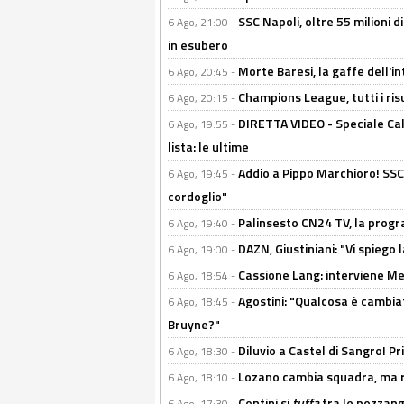
SSC Napoli, oltre 55 milioni d
6 Ago, 21:00 -
in esubero
Morte Baresi, la gaffe dell'i
6 Ago, 20:45 -
Champions League, tutti i ris
6 Ago, 20:15 -
DIRETTA VIDEO - Speciale Cal
6 Ago, 19:55 -
lista: le ultime
Addio a Pippo Marchioro! SSC N
6 Ago, 19:45 -
cordoglio"
Palinsesto CN24 TV, la prog
6 Ago, 19:40 -
DAZN, Giustiniani: "Vi spiego 
6 Ago, 19:00 -
Cassione Lang: interviene Me
6 Ago, 18:54 -
Agostini: "Qualcosa è cambiat
6 Ago, 18:45 -
Bruyne?"
Diluvio a Castel di Sangro! P
6 Ago, 18:30 -
Lozano cambia squadra, ma re
6 Ago, 18:10 -
Contini si
tuffa
tra le pozzang
6 Ago, 17:30 -