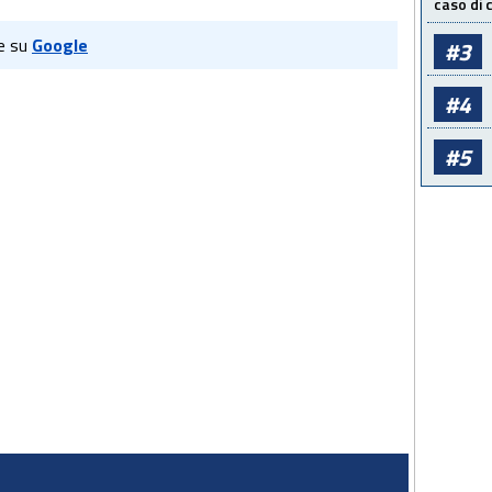
caso di
e su
Google
#3
#4
#5