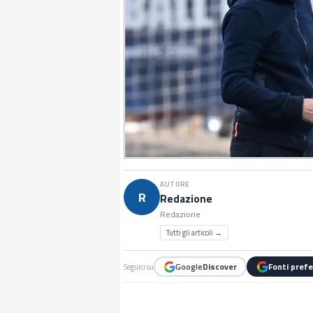
AUTORE
R
Redazione
Redazione
Tutti gli articoli →
Google
Discover
Fonti prefe
Seguici su