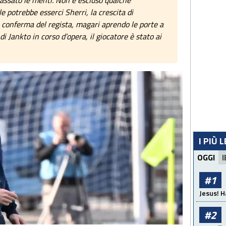
rilassato le menti. Non è escluso qualche
 potrebbe esserci Sherri, la crescita di
conferma del regista, magari aprendo le porte a
i Jankto in corso d’opera, il giocatore è stato ai
I PIÙ 
OGGI
I
#1
Jesus! H
#2