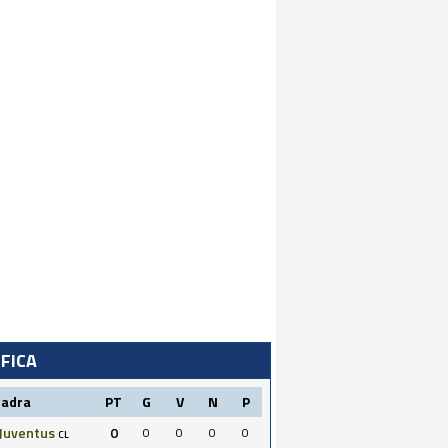
IFICA
uadra
PT
G
V
N
P
Juventus
0
0
0
0
0
CL