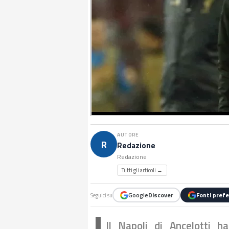
AUTORE
R
Redazione
Redazione
Tutti gli articoli →
Google
Discover
Fonti prefe
Seguici su
Il Napoli di Ancelotti 