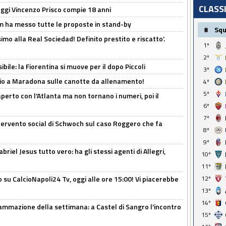
CLASS
ggi Vincenzo Prisco compie 18 anni
 ha messo tutte le proposte in stand-by
#
Sq
imo alla Real Sociedad! Definito prestito e riscatto’.
1º
2º
ibile: la Fiorentina si muove per il dopo Piccoli
3º
o a Maradona sulle canotte da allenamento!
4º
5º
erto con l'Atlanta ma non tornano i numeri, poi il
6º
7º
ntervento social di Schwoch sul caso Roggero che fa
8º
9º
iel Jesus tutto vero: ha gli stessi agenti di Allegri,
10º
11º
o su CalcioNapoli24 Tv, oggi alle ore 15:00! Vi piacerebbe
12º
13º
14º
ammazione della settimana: a Castel di Sangro l'incontro
15º