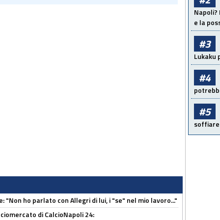
Napoli? 
e la pos
#3
Lukaku p
#4
potrebbe
#5
soffiare
 "Non ho parlato con Allegri di lui, i "se" nel mio lavoro..."
ciomercato di CalcioNapoli 24: