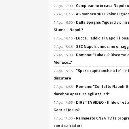
Compleanno in casa Napoli: o
7 Ago, 17:00 -
AS Monaco su Lukaku! BigRom
7 Ago, 16:45 -
Dalla Spagna: ‘Aguerd viciniss
7 Ago, 16:30 -
Sfuma il Napoli?
Lucca, l'addio al Napoli è poss
7 Ago, 16:15 -
SSC Napoli, ennesimo omaggi
7 Ago, 15:45 -
Romano: "Lukaku? Discorso ap
7 Ago, 15:30 -
Monaco..."
"Spero capiti anche a te" l'i
7 Ago, 15:15 -
discutere
Romano: "Contatto Napoli-Gabr
7 Ago, 14:55 -
darebbe apertura agli azzurri"
DIRETTA VIDEO - Il filo dirett
7 Ago, 14:55 -
Gabriel Jesus?
Palinsesto CN24 TV, la progr
7 Ago, 14:50 -
con 4 calciatori