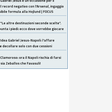
Gabriel Jesus è un'occasione per il
Il record negativo con l'Arsenal, ingaggio
sibile formula alla Hojlund | FOCUS
"Le altre destinazioni seconde scelte".
unta i piedi: ecco dove vorrebbe giocare
Idea Gabriel Jesus-Napoli: l'affare
 decollare solo con due cessioni
Clamoroso: ora il Napoli rischia di farsi
 sia Zeballos che Favasuli!