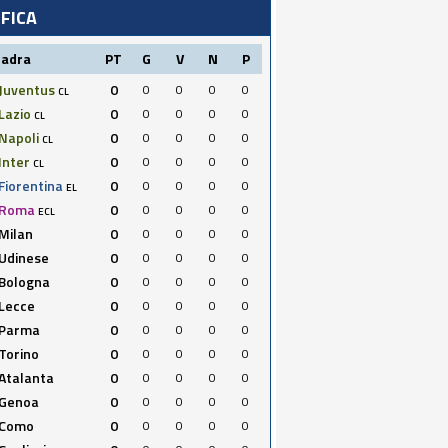
IFICA
uadra
PT
G
V
N
P
Juventus
0
0
0
0
0
CL
Lazio
0
0
0
0
0
CL
Napoli
0
0
0
0
0
CL
Inter
0
0
0
0
0
CL
Fiorentina
0
0
0
0
0
EL
Roma
0
0
0
0
0
ECL
Milan
0
0
0
0
0
Udinese
0
0
0
0
0
Bologna
0
0
0
0
0
Lecce
0
0
0
0
0
Parma
0
0
0
0
0
Torino
0
0
0
0
0
Atalanta
0
0
0
0
0
Genoa
0
0
0
0
0
Como
0
0
0
0
0