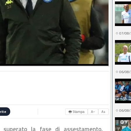
07/08/
06/08/
06/08/
🖶 Stampa
A−
A+
rite
ha superato la fase di assestamento.