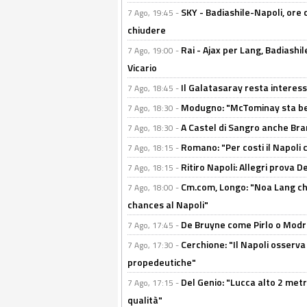
SKY - Badiashile-Napoli, ore 
7 Ago, 19:45 -
chiudere
Rai - Ajax per Lang, Badiashil
7 Ago, 19:00 -
Vicario
Il Galatasaray resta interes
7 Ago, 18:45 -
Modugno: "McTominay sta ben
7 Ago, 18:30 -
A Castel di Sangro anche Bran
7 Ago, 18:30 -
Romano: "Per costi il Napoli 
7 Ago, 18:15 -
Ritiro Napoli: Allegri prova 
7 Ago, 18:15 -
Cm.com, Longo: "Noa Lang chiu
7 Ago, 18:00 -
chances al Napoli"
De Bruyne come Pirlo o Modric
7 Ago, 17:45 -
Cerchione: "Il Napoli osserv
7 Ago, 17:30 -
propedeutiche"
Del Genio: "Lucca alto 2 metri
7 Ago, 17:15 -
qualità"