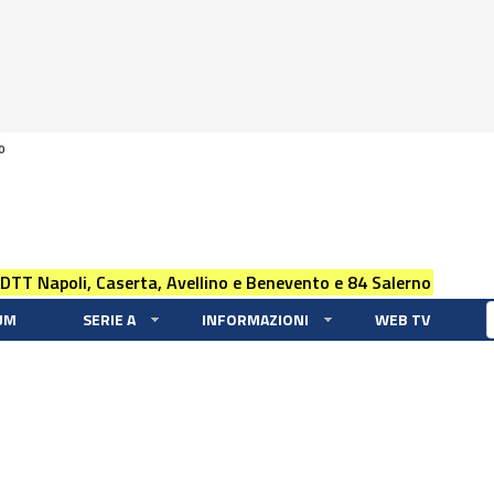
0
 DTT Napoli, Caserta, Avellino e Benevento e 84 Salerno
UM
SERIE A
INFORMAZIONI
WEB TV