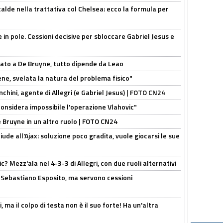
calde nella trattativa col Chelsea: ecco la formula per
e in pole. Cessioni decisive per sbloccare Gabriel Jesus e
sato a De Bruyne, tutto dipende da Leao
e, svelata la natura del problema fisico"
chini, agente di Allegri (e Gabriel Jesus) | FOTO CN24
considera impossibile l'operazione Vlahovic"
De Bruyne in un altro ruolo | FOTO CN24
de all'Ajax: soluzione poco gradita, vuole giocarsi le sue
? Mezz'ala nel 4-3-3 di Allegri, con due ruoli alternativi
a Sebastiano Esposito, ma servono cessioni
, ma il colpo di testa non è il suo forte! Ha un'altra