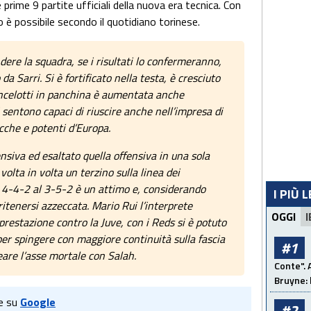
e prime 9 partite ufficiali della nuova era tecnica. Con
 è possibile secondo il quotidiano torinese.
endere la squadra, se i risultati lo confermeranno,
da Sarri. Si è fortificato nella testa, è cresciuto
 Ancelotti in panchina è aumentata anche
i sentono capaci di riuscire anche nell’impresa di
icche e potenti d’Europa.
ensiva ed esaltato quella offensiva in una sola
olta in volta un terzino sulla linea dei
l 4-4-2 al 3-5-2 è un attimo e, considerando
I PIÙ 
 ritenersi azzeccata. Mario Rui l’interprete
OGGI
I
 prestazione contro la Juve, con i Reds si è potuto
 per spingere con maggiore continuità sulla fascia
#1
eare l’asse mortale con Salah.
Conte". 
Bruyne: 
e su
Google
#2