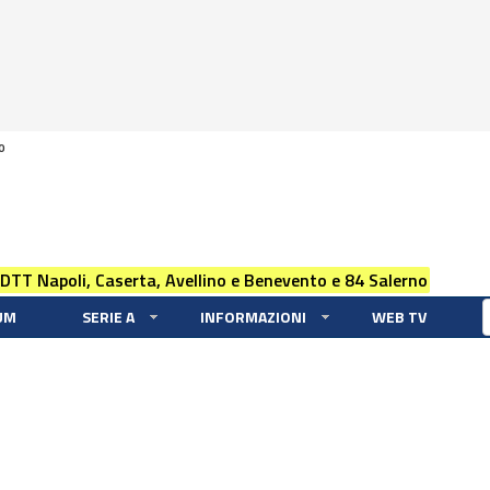
0
 DTT Napoli, Caserta, Avellino e Benevento e 84 Salerno
UM
SERIE A
INFORMAZIONI
WEB TV