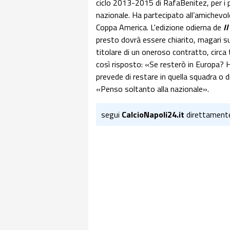
ciclo 2013-2015 di RafaBenitez, per i 
nazionale. Ha partecipato all’amichevol
Coppa America. L'edizione odierna de
I
presto dovrà essere chiarito, magari s
titolare di un oneroso contratto, circa
così risposto: «Se resterò in Europa? H
prevede di restare in quella squadra o d
«Penso soltanto alla nazionale».
segui
CalcioNapoli24.it
direttament