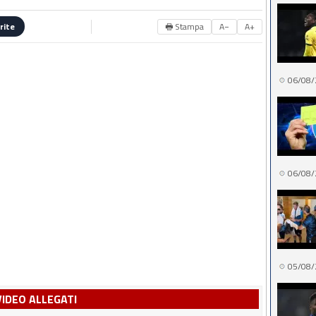
🖶 Stampa
A−
A+
rite
06/08/
06/08/
05/08/
VIDEO ALLEGATI