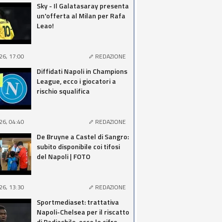
Sky - Il Galatasaray presenta
un'offerta al Milan per Rafa
Leao!
26, 17:00
REDAZIONE
Diffidati Napoli in Champions
League, ecco i giocatori a
rischio squalifica
26, 04:40
REDAZIONE
De Bruyne a Castel di Sangro:
subito disponibile coi tifosi
del Napoli | FOTO
26, 13:30
REDAZIONE
Sportmediaset: trattativa
Napoli-Chelsea per il riscatto
di Badiashile, ecco le cifre