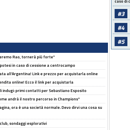
caso di
#3
#4
#5
zeremo Rao, tornerà più forte"
 Ipotesi in caso di cessione a centrocampo
ta all'Argentina! Link e prezzo per acquistarla online
ndita online! Ecco il link per acquistarla
li indugi: primi contatti per Sebastiano Esposito
ome andrà il nostro percorso in Champions"
pagina, ora è una società normale. Devo dirvi una cosa su
club, sondaggi esplorativi