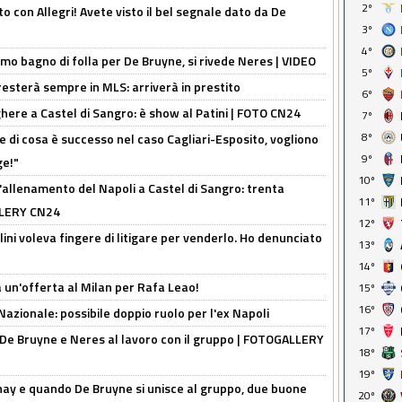
2º
o con Allegri! Avete visto il bel segnale dato da De
3º
4º
rimo bagno di folla per De Bruyne, si rivede Neres | VIDEO
5º
sterà sempre in MLS: arriverà in prestito
6º
here a Castel di Sangro: è show al Patini | FOTO CN24
7º
8º
 di cosa è successo nel caso Cagliari-Esposito, vogliono
9º
ge!"
10º
'allenamento del Napoli a Castel di Sangro: trenta
11º
ALLERY CN24
12º
lini voleva fingere di litigare per venderlo. Ho denunciato
13º
14º
 un'offerta al Milan per Rafa Leao!
15º
16º
Nazionale: possibile doppio ruolo per l'ex Napoli
17º
 De Bruyne e Neres al lavoro con il gruppo | FOTOGALLERY
18º
19º
nay e quando De Bruyne si unisce al gruppo, due buone
20º