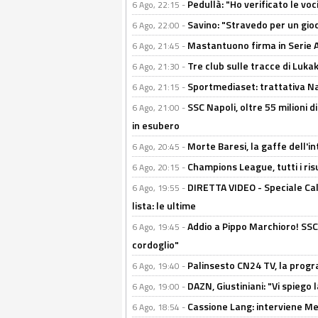
Pedullà: "Ho verificato le vo
6 Ago, 22:15 -
Savino: "Stravedo per un gio
6 Ago, 22:00 -
Mastantuono firma in Serie A, 
6 Ago, 21:45 -
Tre club sulle tracce di Luka
6 Ago, 21:30 -
Sportmediaset: trattativa Nap
6 Ago, 21:15 -
SSC Napoli, oltre 55 milioni d
6 Ago, 21:00 -
in esubero
Morte Baresi, la gaffe dell'i
6 Ago, 20:45 -
Champions League, tutti i ris
6 Ago, 20:15 -
DIRETTA VIDEO - Speciale Cal
6 Ago, 19:55 -
lista: le ultime
Addio a Pippo Marchioro! SSC N
6 Ago, 19:45 -
cordoglio"
Palinsesto CN24 TV, la prog
6 Ago, 19:40 -
DAZN, Giustiniani: "Vi spiego 
6 Ago, 19:00 -
Cassione Lang: interviene Me
6 Ago, 18:54 -