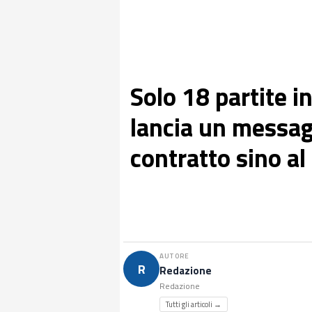
Solo 18 partite i
lancia un messag
contratto sino a
AUTORE
R
Redazione
Redazione
Tutti gli articoli →