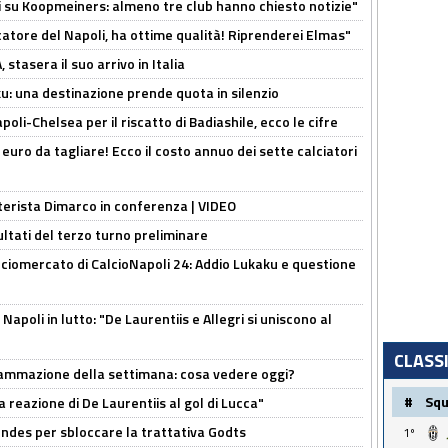
ci su Koopmeiners: almeno tre club hanno chiesto notizie"
catore del Napoli, ha ottime qualità! Riprenderei Elmas"
stasera il suo arrivo in Italia
ku: una destinazione prende quota in silenzio
oli-Chelsea per il riscatto di Badiashile, ecco le cifre
i euro da tagliare! Ecco il costo annuo dei sette calciatori
nterista Dimarco in conferenza | VIDEO
ultati del terzo turno preliminare
ciomercato di CalcioNapoli 24: Addio Lukaku e questione
apoli in lutto: "De Laurentiis e Allegri si uniscono al
CLASS
rammazione della settimana: cosa vedere oggi?
#
Sq
la reazione di De Laurentiis al gol di Lucca"
ndes per sbloccare la trattativa Godts
1º