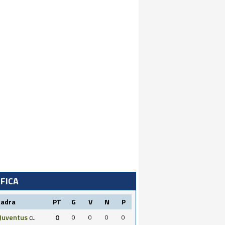
IFICA
uadra
PT
G
V
N
P
Juventus
0
0
0
0
0
CL