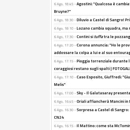
Agostini: "Qualcosa è cambiat
6 Ago, 18:45 -
Bruyne?"
Diluvio a Castel di Sangro! P
6 Ago, 18:30 -
Lozano cambia squadra, ma re
6 Ago, 18:10 -
Contini si
tuffa
tra le pozzang
6 Ago, 17:30 -
Corona annuncia: "Ho le prove
6 Ago, 17:20 -
addossare la colpa a lui e al suo entoura
Pioggia torrenziale durante l
6 Ago, 17:15 -
coraggiosi restano sugli spalti | FOTOG
Caso Esposito, Giuffredi: "Giu
6 Ago, 17:10 -
Melis"
Sky - Il Galatasaray presenta
6 Ago, 17:00 -
Oriali affiancherà Mancini in 
6 Ago, 16:45 -
Sorpresa a Castel di Sangro:
6 Ago, 16:30 -
CN24
Il Mattino: come sta McTomi
6 Ago, 16:15 -