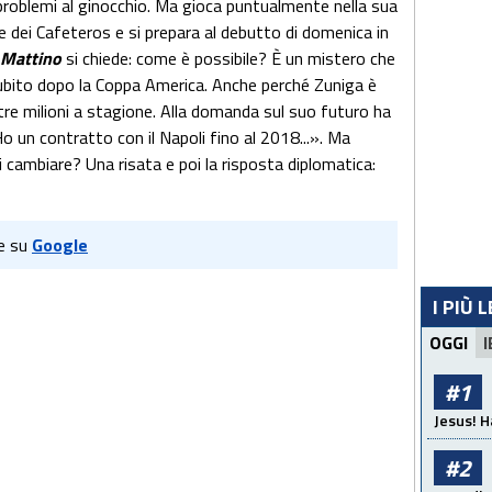
problemi al ginocchio. Ma gioca puntualmente nella sua
e dei Cafeteros e si prepara al debutto di domenica in
l Mattino
si chiede: come è possibile? È un mistero che
ubito dopo la Coppa America. Anche perché Zuniga è
 tre milioni a stagione. Alla domanda sul suo futuro ha
o un contratto con il Napoli fino al 2018...». Ma
i cambiare? Una risata e poi la risposta diplomatica:
e su
Google
I PIÙ 
OGGI
I
#1
Jesus! H
#2