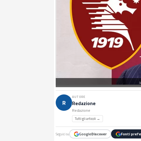
AUTORE
R
Redazione
Redazione
Tutti gli articoli →
Google
Discover
Fonti prefe
Seguici su