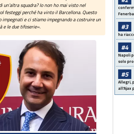
di un’altra squadra? Io non ho mai visto nel
conferma
l festeggi perché ha vinto il Barcellona. Questo
Fenerb
mo impegnati e ci stiamo impegnando a costruire un
#3
à e le due tifoserie».
ha riacce
#4
Napoli p
solo pr
#5
Allegri,
all'Ajax