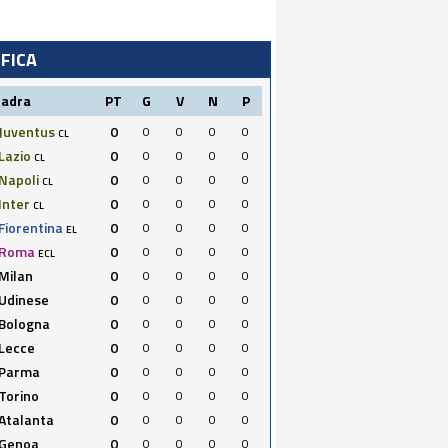
IFICA
uadra
PT
G
V
N
P
Juventus
0
0
0
0
0
CL
Lazio
0
0
0
0
0
CL
Napoli
0
0
0
0
0
CL
Inter
0
0
0
0
0
CL
Fiorentina
0
0
0
0
0
EL
Roma
0
0
0
0
0
ECL
Milan
0
0
0
0
0
Udinese
0
0
0
0
0
Bologna
0
0
0
0
0
Lecce
0
0
0
0
0
Parma
0
0
0
0
0
Torino
0
0
0
0
0
Atalanta
0
0
0
0
0
Genoa
0
0
0
0
0