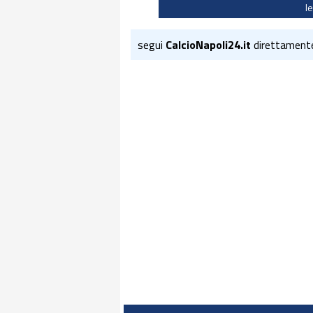
I
segui
CalcioNapoli24.it
direttament