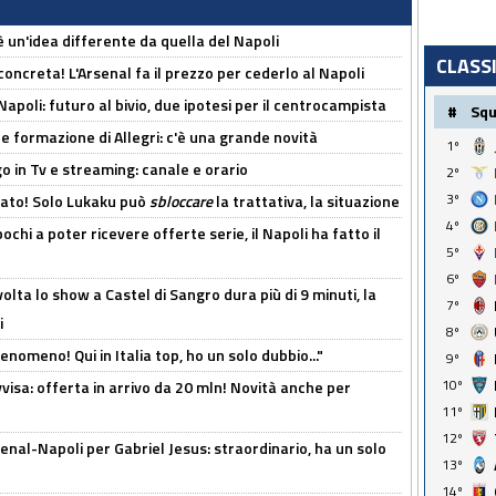
'è un'idea differente da quella del Napoli
CLASS
oncreta! L'Arsenal fa il prezzo per cederlo al Napoli
Napoli: futuro al bivio, due ipotesi per il centrocampista
#
Sq
le formazione di Allegri: c'è una grande novità
1º
o in Tv e streaming: canale e orario
2º
3º
cato! Solo Lukaku può
sbloccare
la trattativa, la situazione
4º
ochi a poter ricevere offerte serie, il Napoli ha fatto il
5º
6º
olta lo show a Castel di Sangro dura più di 9 minuti, la
7º
i
8º
enomeno! Qui in Italia top, ho un solo dubbio..."
9º
10º
isa: offerta in arrivo da 20 mln! Novità anche per
11º
12º
enal-Napoli per Gabriel Jesus: straordinario, ha un solo
13º
14º