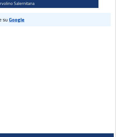
ervolino Salernitana
e su
Google