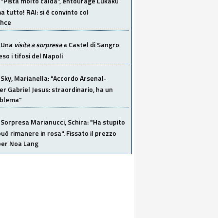
"Pista molto calda", entourage Lukaku
 tutto! RAI: si è convinto col
ahce
Una
visita a sorpresa
a Castel di Sangro
so i tifosi del Napoli
Sky, Marianella: "Accordo Arsenal-
er Gabriel Jesus: straordinario, ha un
oblema"
Sorpresa Marianucci, Schira: "Ha stupito
 può rimanere in rosa". Fissato il prezzo
 per Noa Lang