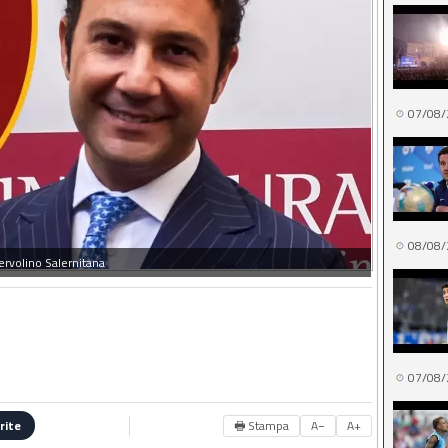
07/08/
08/08/
Iervolino Salernitana
07/08/
🖶 Stampa
A−
A+
rite