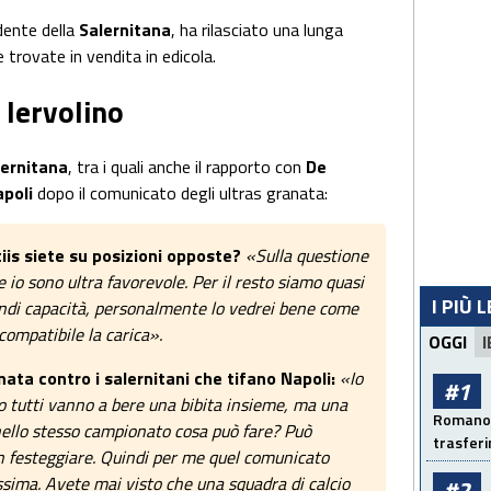
idente della
Salernitana
, ha rilasciato una lunga
e trovate in vendita in edicola.
 Iervolino
lernitana
, tra i quali anche il rapporto con
De
apoli
dopo il comunicato degli ultras granata:
iis siete su posizioni opposte?
«Sulla questione
e io sono ultra favorevole. Per il resto siamo quasi
I PIÙ 
andi capacità, personalmente lo vedrei bene come
compatibile la carica».
OGGI
I
ata contro i salernitani che tifano Napoli:
«Io
#1
po tutti vanno a bere una bibita insieme, ma una
Romano: 
nello stesso campionato cosa può fare? Può
trasfer
on festeggiare. Quindi per me quel comunicato
sima. Avete mai visto che una squadra di calcio
#2