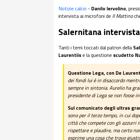
Notizie calcio
-
Danilo Iervolino
, pres
intervista ai microfoni de
Il Mattino
ch
Salernitana intervista
Tanti i temi toccati dal patron della
Sa
Laurentiis
e la questione
scudetto N
Questione Lega, con De Laurent
dei fondi lui è in disaccordo mentr
sempre in sintonia. Aurelio ha gr
presidente di Lega se non fosse in
Sul comunicato degli ultras gran
sono per il terzo tempo, in cui do
città che compete con gli azzurri 
rispettare e plaudire, ma certo n
esprime una cosa che trovo giustis