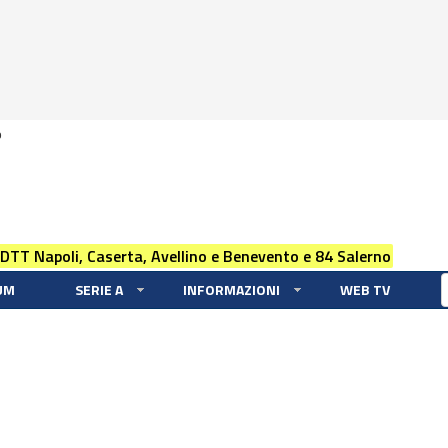
0
 DTT Napoli, Caserta, Avellino e Benevento e 84 Salerno
UM
SERIE A
INFORMAZIONI
WEB TV