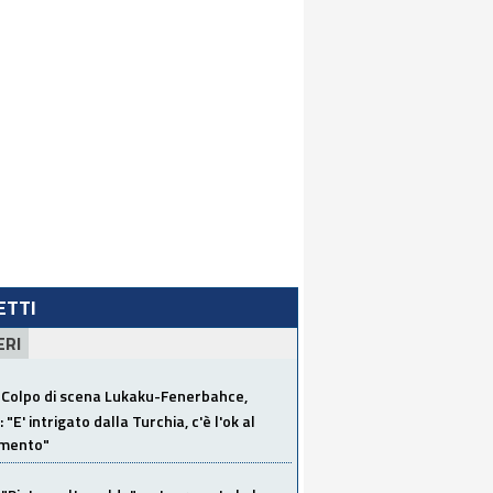
LETTI
ERI
Colpo di scena Lukaku-Fenerbahce,
"E' intrigato dalla Turchia, c'è l'ok al
imento"