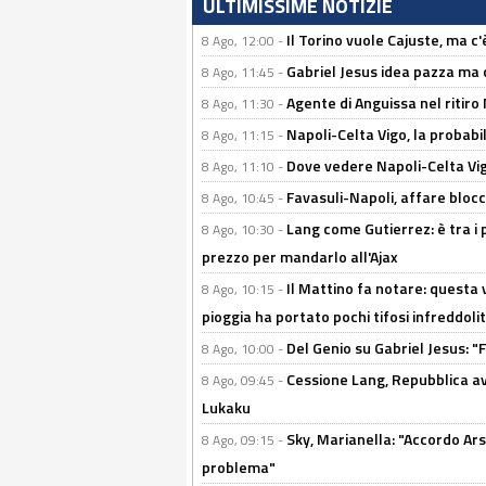
ULTIMISSIME NOTIZIE
Il Torino vuole Cajuste, ma c
8 Ago, 12:00 -
Gabriel Jesus idea pazza ma c
8 Ago, 11:45 -
Agente di Anguissa nel ritiro 
8 Ago, 11:30 -
Napoli-Celta Vigo, la probabi
8 Ago, 11:15 -
Dove vedere Napoli-Celta Vig
8 Ago, 11:10 -
Favasuli-Napoli, affare bloc
8 Ago, 10:45 -
Lang come Gutierrez: è tra i p
8 Ago, 10:30 -
prezzo per mandarlo all'Ajax
Il Mattino fa notare: questa v
8 Ago, 10:15 -
pioggia ha portato pochi tifosi infreddolit
Del Genio su Gabriel Jesus: "F
8 Ago, 10:00 -
Cessione Lang, Repubblica avv
8 Ago, 09:45 -
Lukaku
Sky, Marianella: "Accordo Ars
8 Ago, 09:15 -
problema"