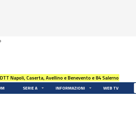
0
 DTT Napoli, Caserta, Avellino e Benevento e 84 Salerno
UM
SERIE A
INFORMAZIONI
WEB TV