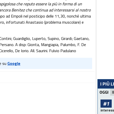
spigolosa che reputo essere la più in forma di un
ncora Benitez che continua ad interessarsi al nostro
campo ad Empoli nel posticipo delle 11,30, nonché ultima
iero, infortunati Anastasio (problema muscolare) e
ni; Guardiglio, Luperto, Supino, Girardi; Gaetano,
Persano. A disp: Gionta, Mangiapia, Palumbo, F. De
erello, De Iorio. All. Saurini. Fulvio Padulano
e su
Google
I PIÙ 
OGGI
I
#1
interess