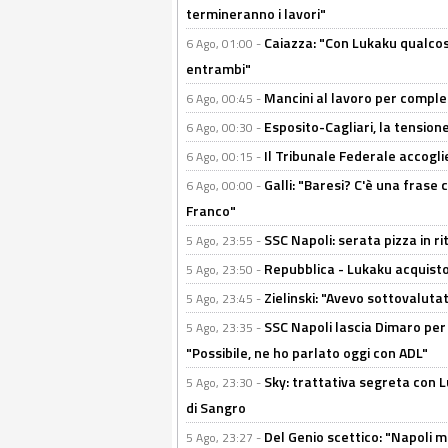
termineranno i lavori"
Caiazza: "Con Lukaku qualcos
6 Ago, 01:00 -
entrambi"
Mancini al lavoro per completa
6 Ago, 00:45 -
Esposito-Cagliari, la tensione
6 Ago, 00:30 -
Il Tribunale Federale accoglie 
6 Ago, 00:15 -
Galli: "Baresi? C'è una frase
6 Ago, 00:00 -
Franco"
SSC Napoli: serata pizza in ri
5 Ago, 23:55 -
Repubblica - Lukaku acquisto
5 Ago, 23:50 -
Zielinski: "Avevo sottovaluta
5 Ago, 23:45 -
SSC Napoli lascia Dimaro per 
5 Ago, 23:35 -
"Possibile, ne ho parlato oggi con ADL"
Sky: trattativa segreta con 
5 Ago, 23:30 -
di Sangro
Del Genio scettico: "Napoli m
5 Ago, 23:27 -