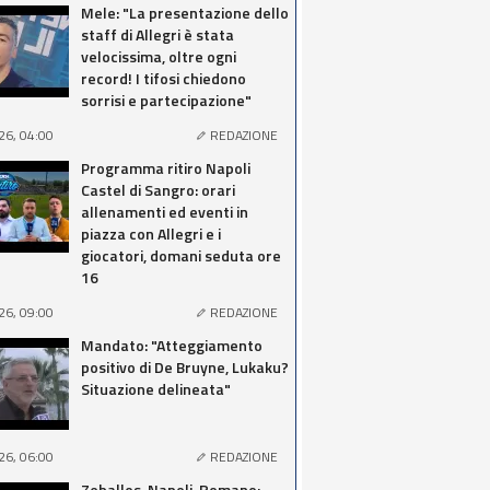
Mele: "La presentazione dello
staff di Allegri è stata
velocissima, oltre ogni
record! I tifosi chiedono
sorrisi e partecipazione"
26, 04:00
REDAZIONE
Programma ritiro Napoli
Castel di Sangro: orari
allenamenti ed eventi in
piazza con Allegri e i
giocatori, domani seduta ore
16
26, 09:00
REDAZIONE
Mandato: "Atteggiamento
positivo di De Bruyne, Lukaku?
Situazione delineata"
26, 06:00
REDAZIONE
Zeballos-Napoli, Romano: