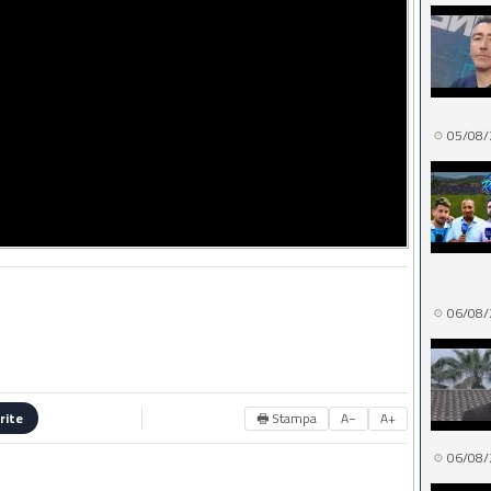
05/08/
06/08/
🖶 Stampa
A−
A+
rite
06/08/