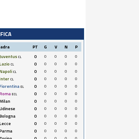
IFICA
uadra
PT
G
V
N
P
Juventus
0
0
0
0
0
CL
Lazio
0
0
0
0
0
CL
Napoli
0
0
0
0
0
CL
Inter
0
0
0
0
0
CL
Fiorentina
0
0
0
0
0
EL
Roma
0
0
0
0
0
ECL
Milan
0
0
0
0
0
Udinese
0
0
0
0
0
Bologna
0
0
0
0
0
Lecce
0
0
0
0
0
Parma
0
0
0
0
0
Torino
0
0
0
0
0