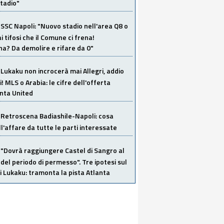
tadio"
SSC Napoli: "Nuovo stadio nell'area Q8 o
i tifosi che il Comune ci frena!
a? Da demolire e rifare da 0"
Lukaku non incrocerà mai Allegri, addio
i! MLS o Arabia: le cifre dell'offerta
anta United
Retroscena Badiashile-Napoli: cosa
ull'affare da tutte le parti interessate
"Dovrà raggiungere Castel di Sangro al
del periodo di permesso". Tre ipotesi sul
i Lukaku: tramonta la pista Atlanta