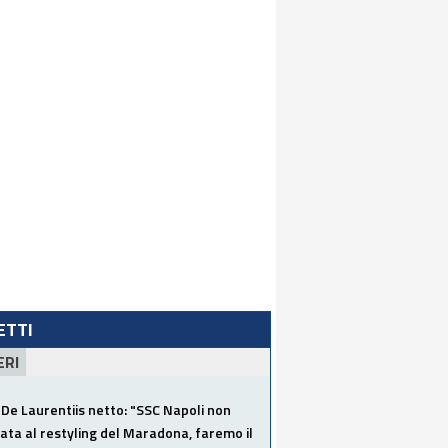
LETTI
ERI
De Laurentiis netto: "SSC Napoli non
ata al restyling del Maradona, faremo il