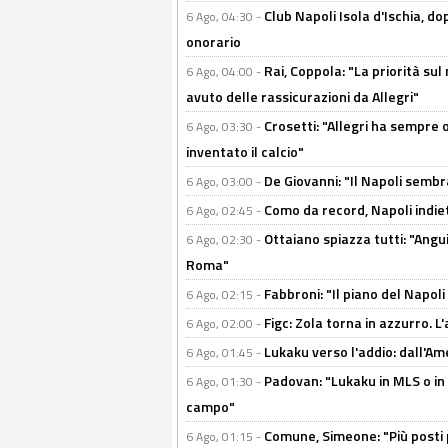
Club Napoli Isola d'Ischia, 
6 Ago, 04:30 -
onorario
Rai, Coppola: "La priorità su
6 Ago, 04:00 -
avuto delle rassicurazioni da Allegri"
Crosetti: "Allegri ha sempre o
6 Ago, 03:30 -
inventato il calcio"
De Giovanni: "Il Napoli sembr
6 Ago, 03:00 -
Como da record, Napoli indiet
6 Ago, 02:45 -
Ottaiano spiazza tutti: "Ang
6 Ago, 02:30 -
Roma"
Fabbroni: "Il piano del Napoli
6 Ago, 02:15 -
Figc: Zola torna in azzurro. L
6 Ago, 02:00 -
Lukaku verso l'addio: dall'Am
6 Ago, 01:45 -
Padovan: "Lukaku in MLS o in
6 Ago, 01:30 -
campo"
Comune, Simeone: "Più posti
6 Ago, 01:15 -