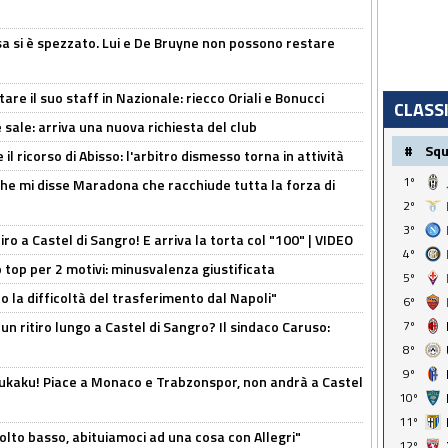
a si è spezzato. Lui e De Bruyne non possono restare
re il suo staff in Nazionale: riecco Oriali e Bonucci
CLASS
 sale: arriva una nuova richiesta del club
#
Sq
il ricorso di Abisso: l'arbitro dismesso torna in attività
1º
 che mi disse Maradona che racchiude tutta la forza di
2º
3º
tiro a Castel di Sangro! E arriva la torta col "100" | VIDEO
4º
 top per 2 motivi: minusvalenza giustificata
5º
to la difficoltà del trasferimento dal Napoli"
6º
un ritiro lungo a Castel di Sangro? Il sindaco Caruso:
7º
8º
9º
Lukaku! Piace a Monaco e Trabzonspor, non andrà a Castel
10º
11º
olto basso, abituiamoci ad una cosa con Allegri"
12º