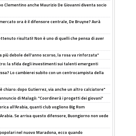
dopo Clementino anche Maurizio De Giovanni diventa socio
l mercato ora è il difensore centrale, De Bruyne? Avrà
ttenuto risultati! Non è uno di quelli che pensa di aver
a più debole dell'anno scorso, la rosa va rinforzata"
ro: la sfida degli investimenti sui talenti emergenti
uissa? Lo cambierei subito con un centrocampista della
 è chiaro: dopo Gutierrez, via anche un altro calciatore"
'annuncio di Malagò: "Coordinerà i progetti dei giovani"
erica all'Arabia, quanti club vogliono Big Rom
 Arabia. Se arriva questo difensore, Buongiorno non vede
 popolari nel nuovo Maradona, ecco quando