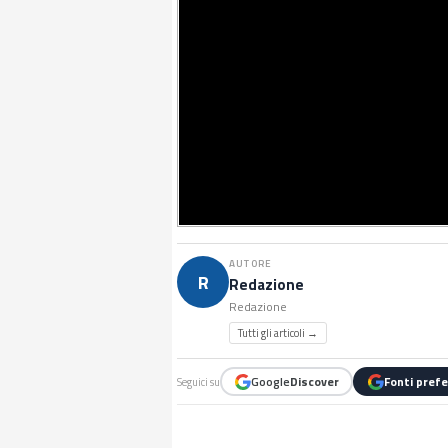
AUTORE
R
Redazione
Redazione
Tutti gli articoli →
Google
Discover
Fonti prefe
Seguici su