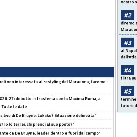
nostro s
#2
diremo a
Maradon
#3
al Napol
dell'Atl
#4
filtra s
oli non interessata al restyling del Maradona, faremo il
#5
 2026-27: debutto in trasferta con la Maxima Roma, a
termine 
futuro d
 Tutte le date
tivo di De Bruyne, Lukaku? Situazione delineata"
? Io lo terrei, chi prendi al suo posto?"
ante da De Bruyne, leader dentro e fuori dal campo"