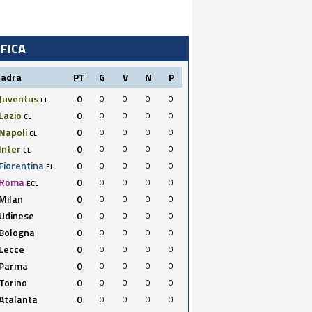
IFICA
uadra
PT
G
V
N
P
Juventus
0
0
0
0
0
CL
Lazio
0
0
0
0
0
CL
Napoli
0
0
0
0
0
CL
Inter
0
0
0
0
0
CL
Fiorentina
0
0
0
0
0
EL
Roma
0
0
0
0
0
ECL
Milan
0
0
0
0
0
Udinese
0
0
0
0
0
Bologna
0
0
0
0
0
Lecce
0
0
0
0
0
Parma
0
0
0
0
0
Torino
0
0
0
0
0
Atalanta
0
0
0
0
0