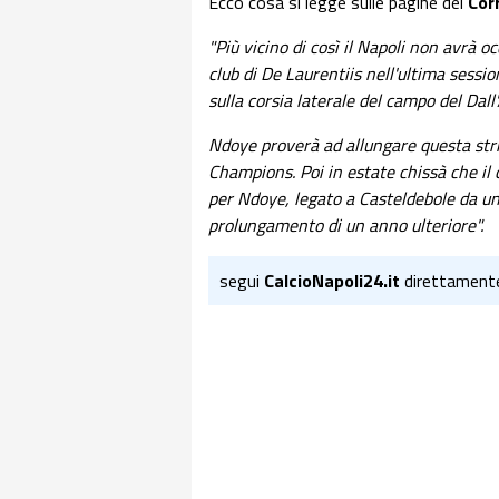
Ecco cosa si legge sulle pagine del
Cor
"Più vicino di così il Napoli non avrà o
club di De Laurentiis nell'ultima sessi
sulla corsia laterale del campo del Dall'
Ndoye proverà ad allungare questa stris
Champions. Poi in estate chissà che il 
per Ndoye, legato a Casteldebole da un
prolungamento di un anno ulteriore".
segui
CalcioNapoli24.it
direttament