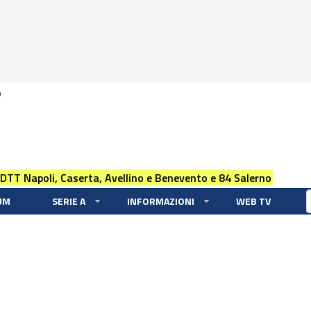
0
 DTT Napoli, Caserta, Avellino e Benevento e 84 Salerno
UM
SERIE A
INFORMAZIONI
WEB TV