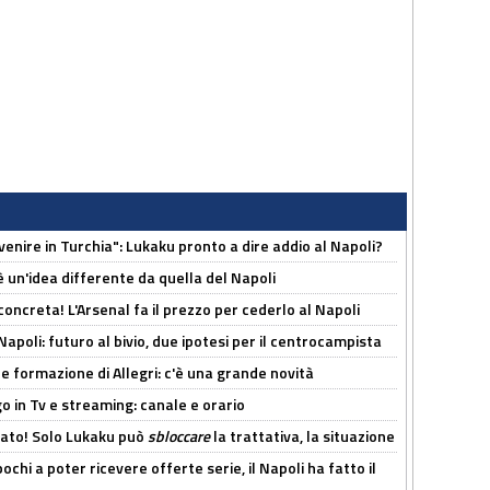
venire in Turchia": Lukaku pronto a dire addio al Napoli?
'è un'idea differente da quella del Napoli
oncreta! L'Arsenal fa il prezzo per cederlo al Napoli
Napoli: futuro al bivio, due ipotesi per il centrocampista
le formazione di Allegri: c'è una grande novità
o in Tv e streaming: canale e orario
cato! Solo Lukaku può
sbloccare
la trattativa, la situazione
ochi a poter ricevere offerte serie, il Napoli ha fatto il