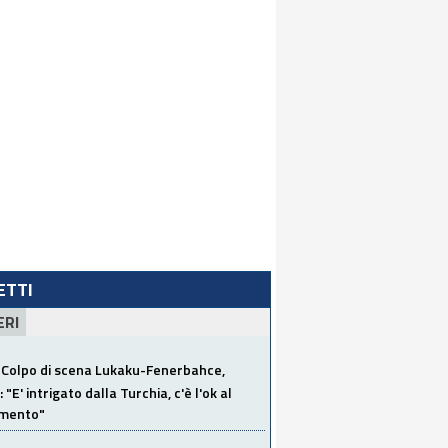
LETTI
ERI
Colpo di scena Lukaku-Fenerbahce,
"E' intrigato dalla Turchia, c'è l'ok al
imento"