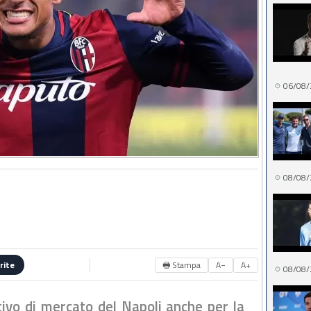
06/08/
08/08/
🖶 Stampa
A−
A+
rite
08/08/
ivo di mercato del Napoli anche per la