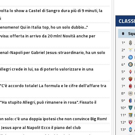
olta lo show a Castel di Sangro dura più di 9 minuti, la
i
CLASS
enomeno! Qui in Italia top, ho un solo dubbio..."
#
Sq
isa: offerta in arrivo da 20 mln! Novità anche per
1º
2º
enal-Napoli per Gabriel Jesus: straordinario, ha un solo
3º
4º
legri crede in lui, sa di poterlo valorizzare in una
5º
6º
"C'è accordo totale! La formula e le cifre dell'affare tra
7º
8º
9º
Ha stupito Allegri, può rimanere in rosa". Fissato il
10º
11º
n solo: c'è una doppia ipotesi che non convince Big Rom!
12º
Jesus apre al Napoli! Ecco il piano del club
13º