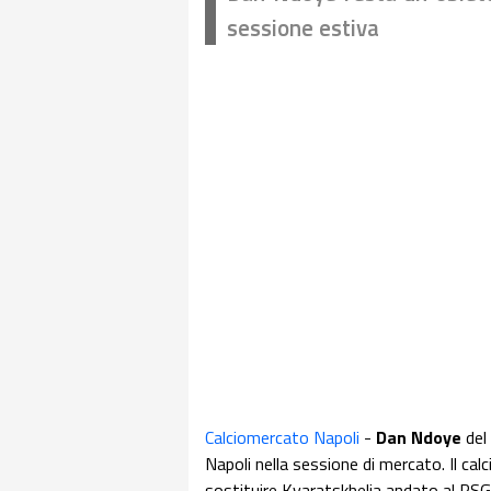
sessione estiva
Calciomercato Napoli
-
Dan
Ndoye
del 
Napoli nella sessione di mercato. Il cal
sostituire Kvaratskhelia andato al PSG.