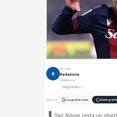
AUTORE
R
Redazione
Redazione
Tutti gli articoli →
Google
Discover
Fonti prefe
Seguici su
Dan Ndoye resta un obiett