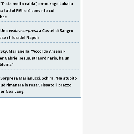
"Pista molto calda", entourage Lukaku
 tutto! RAI: si è convinto col
ahce
Una
visita a sorpresa
a Castel di Sangro
so i tifosi del Napoli
Sky, Marianella: "Accordo Arsenal-
er Gabriel Jesus: straordinario, ha un
oblema"
Sorpresa Marianucci, Schira: "Ha stupito
 può rimanere in rosa". Fissato il prezzo
 per Noa Lang