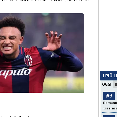
I PIÙ 
OGGI
I
#1
Romano: 
trasfer