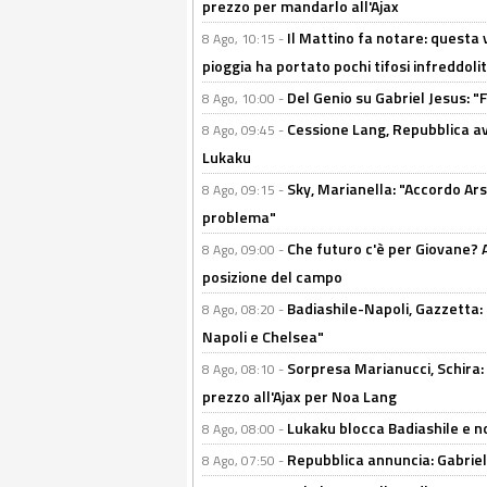
prezzo per mandarlo all'Ajax
Il Mattino fa notare: questa v
8 Ago, 10:15 -
pioggia ha portato pochi tifosi infreddolit
Del Genio su Gabriel Jesus: "F
8 Ago, 10:00 -
Cessione Lang, Repubblica avv
8 Ago, 09:45 -
Lukaku
Sky, Marianella: "Accordo Ars
8 Ago, 09:15 -
problema"
Che futuro c'è per Giovane? Al
8 Ago, 09:00 -
posizione del campo
Badiashile-Napoli, Gazzetta: 
8 Ago, 08:20 -
Napoli e Chelsea"
Sorpresa Marianucci, Schira: "
8 Ago, 08:10 -
prezzo all'Ajax per Noa Lang
Lukaku blocca Badiashile e no
8 Ago, 08:00 -
Repubblica annuncia: Gabriel 
8 Ago, 07:50 -