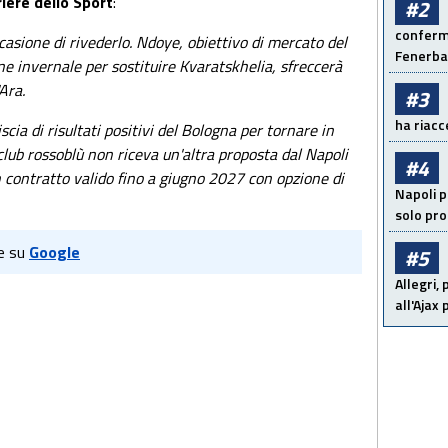
riere
dello
Sport
:
#2
conferma
ccasione di rivederlo. Ndoye, obiettivo di mercato del
Fenerb
one invernale per sostituire Kvaratskhelia, sfreccerà
Ara.
#3
ha riacce
cia di risultati positivi del Bologna per tornare in
club rossoblù non riceva un'altra proposta dal Napoli
#4
 contratto valido fino a giugno 2027 con opzione di
Napoli p
solo pr
e su
Google
#5
Allegri,
all'Ajax