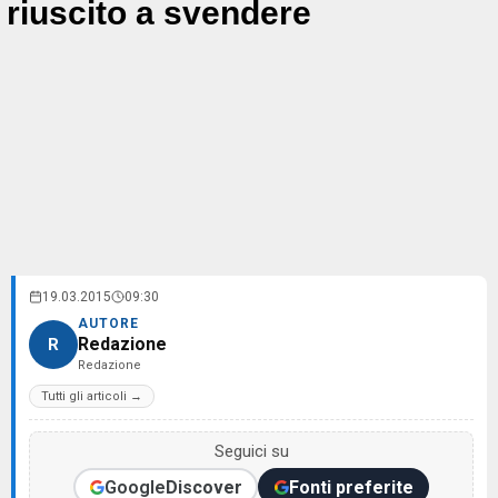
riuscito a svendere
19.03.2015
09:30
AUTORE
Redazione
R
Redazione
Tutti gli articoli →
Seguici su
Google
Discover
Fonti preferite