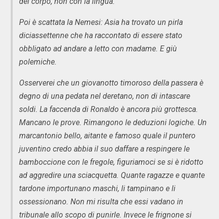
del corpo, non con la lingua.
Poi è scattata la Nemesi: Asia ha trovato un pirla
diciassettenne che ha raccontato di essere stato
obbligato ad andare a letto con madame. E giù
polemiche.
Osserverei che un giovanotto timoroso della passera è
degno di una pedata nel deretano, non di intascare
soldi. La faccenda di Ronaldo è ancora più grottesca.
Mancano le prove. Rimangono le deduzioni logiche. Un
marcantonio bello, aitante e famoso quale il puntero
juventino credo abbia il suo daffare a respingere le
bamboccione con le fregole, figuriamoci se si è ridotto
ad aggredire una sciacquetta. Quante ragazze e quante
tardone importunano maschi, li tampinano e li
ossessionano. Non mi risulta che essi vadano in
tribunale allo scopo di punirle. Invece le frignone si