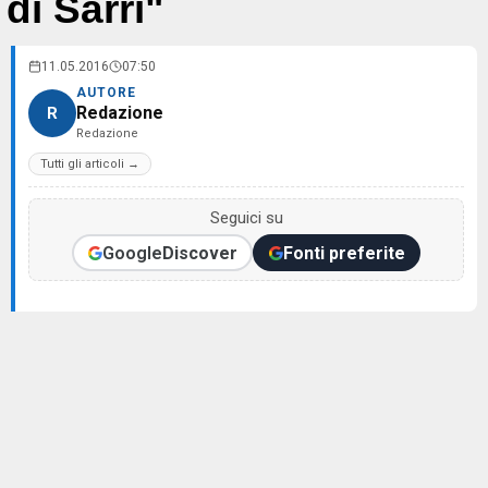
di Sarri"
11.05.2016
07:50
AUTORE
Redazione
R
Redazione
Tutti gli articoli →
Seguici su
Google
Discover
Fonti preferite