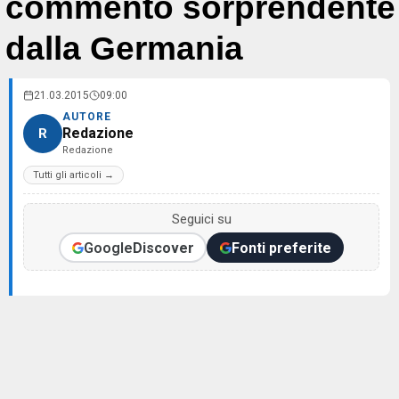
commento sorprendente
dalla Germania
21.03.2015
09:00
AUTORE
Redazione
R
Redazione
Tutti gli articoli →
Seguici su
Google
Discover
Fonti preferite