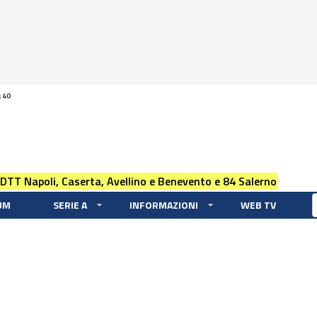
:40
 DTT Napoli, Caserta, Avellino e Benevento e 84 Salerno
UM
SERIE A
INFORMAZIONI
WEB TV