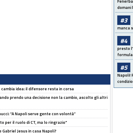
Fenerbah
domani l
#3
manca sol
#4
presto l'
formula 
#5
Napoli! 
condizio
n cambia idea: il difensore resta in corsa
ndo prendo una decisione non la cambio, ascolto gli altri
cci: “A Napoli serve gente con volontà”
 per il ruolo di CT, ma lo ringrazio"
 Gabriel Jesus in casa Napoli?