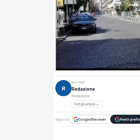
AUTORE
R
Redazione
Redazione
Tutti gli articoli →
Google
Discover
Fonti prefe
Seguici su