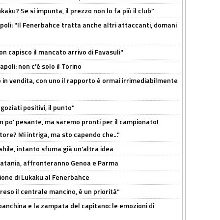
kaku? Se si impunta, il prezzo non lo fa più il club”
poli: "Il Fenerbahce tratta anche altri attaccanti, domani
non capisco il mancato arrivo di Favasuli"
poli: non c'è solo il Torino
 in vendita, con uno il rapporto è ormai irrimediabilmente
oziati positivi, il punto"
n po' pesante, ma saremo pronti per il campionato!
tore? Mi intriga, ma sto capendo che..."
shile, intanto sfuma già un'altra idea
e Catania, affronteranno Genoa e Parma
sione di Lukaku al Fenerbahce
reso il centrale mancino, è un priorità"
 panchina e la zampata del capitano: le emozioni di