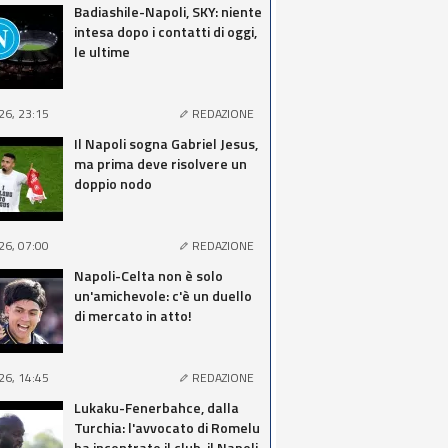
Badiashile-Napoli, SKY: niente
intesa dopo i contatti di oggi,
le ultime
26, 23:15
REDAZIONE
Il Napoli sogna Gabriel Jesus,
ma prima deve risolvere un
doppio nodo
26, 07:00
REDAZIONE
Napoli-Celta non è solo
un'amichevole: c'è un duello
di mercato in atto!
26, 14:45
REDAZIONE
Lukaku-Fenerbahce, dalla
Turchia: l'avvocato di Romelu
ha incontrato il club, il Napoli