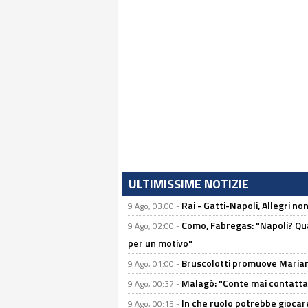
ULTIMISSIME NOTIZIE
Rai - Gatti-Napoli, Allegri no
9 Ago, 03:00 -
Como, Fabregas: "Napoli? Qua
9 Ago, 02:00 -
per un motivo"
Bruscolotti promuove Marianu
9 Ago, 01:00 -
Malagò: "Conte mai contattato
9 Ago, 00:37 -
In che ruolo potrebbe giocare
9 Ago, 00:15 -