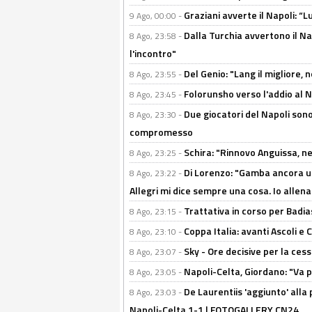
Graziani avverte il Napoli: “Lu
9 Ago, 00:00 -
Dalla Turchia avvertono il Na
8 Ago, 23:58 -
l'incontro"
Del Genio: "Lang il migliore, 
8 Ago, 23:55 -
Folorunsho verso l'addio al Na
8 Ago, 23:45 -
Due giocatori del Napoli sono
8 Ago, 23:30 -
compromesso
Schira: "Rinnovo Anguissa, neg
8 Ago, 23:25 -
Di Lorenzo: "Gamba ancora u
8 Ago, 23:22 -
Allegri mi dice sempre una cosa. Io allena
Trattativa in corso per Badia
8 Ago, 23:15 -
Coppa Italia: avanti Ascoli 
8 Ago, 23:10 -
Sky - Ore decisive per la ces
8 Ago, 23:07 -
Napoli-Celta, Giordano: "Va p
8 Ago, 23:05 -
De Laurentiis 'aggiunto' alla
8 Ago, 23:03 -
Napoli-Celta 1-1 | FOTOGALLERY CN24