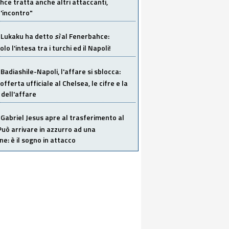
ce tratta anche altri attaccanti,
'incontro"
Lukaku ha detto
sì
al Fenerbahce:
o l'intesa tra i turchi ed il Napoli!
Badiashile-Napoli, l'affare si sblocca:
offerta ufficiale al Chelsea, le cifre e la
dell'affare
Gabriel Jesus apre al trasferimento al
Può arrivare in azzurro ad una
ne: è il sogno in attacco