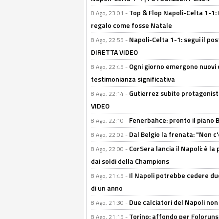
Top & Flop Napoli-Celta 1-1: 
8 Ago, 23:01 -
regalo come fosse Natale
Napoli-Celta 1-1: segui il pos
8 Ago, 22:55 -
DIRETTA VIDEO
Ogni giorno emergono nuovi d
8 Ago, 22:45 -
testimonianza significativa
Gutierrez subito protagonist
8 Ago, 22:14 -
VIDEO
Fenerbahce: pronto il piano 
8 Ago, 22:10 -
Dal Belgio la frenata: "Non c
8 Ago, 22:02 -
CorSera lancia il Napoli: è l
8 Ago, 22:00 -
dai soldi della Champions
Il Napoli potrebbe cedere due
8 Ago, 21:45 -
di un anno
Due calciatori del Napoli non
8 Ago, 21:30 -
Torino: affondo per Folorunsh
8 Ago, 21:15 -