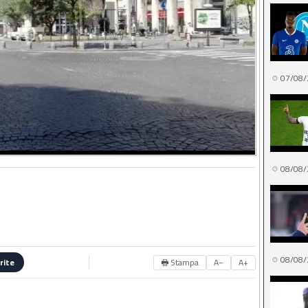
07/08/
08/08/
08/08/
🖶 Stampa
A−
A+
rite