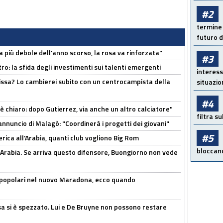
#2
termine 
futuro d
a più debole dell'anno scorso, la rosa va rinforzata"
#3
ro: la sfida degli investimenti sui talenti emergenti
interess
uissa? Lo cambierei subito con un centrocampista della
situazio
#4
 è chiaro: dopo Gutierrez, via anche un altro calciatore"
filtra s
'annuncio di Malagò: "Coordinerà i progetti dei giovani"
#5
erica all'Arabia, quanti club vogliono Big Rom
bloccand
 Arabia. Se arriva questo difensore, Buongiorno non vede
 popolari nel nuovo Maradona, ecco quando
a si è spezzato. Lui e De Bruyne non possono restare