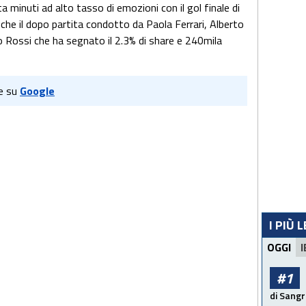
ta minuti ad alto tasso di emozioni con il gol finale di
nche il dopo partita condotto da Paola Ferrari, Alberto
 Rossi che ha segnato il 2.3% di share e 240mila
e su
Google
I PIÙ 
OGGI
I
#1
di Sangr