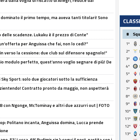
à dalla voglia di riscatto di Allegri, reduce dal
 dominato il primo tempo, ma aveva tanti titolari! Sono
CLASS
#
Sq
o delle scadenze. Lukaku è il prezzo di Conte"
un'offerta per Anguissa che fai, non lo cedi?"
1º
2º
n verso la cessione: due club sul difensore spagnolo!"
3º
l mio modulo perfetto, quest'anno voglio segnare di più! De
4º
5º
 Sky Sport: solo due giocatori sotto la sufficienza
6º
azientendo! Contratto pronto da maggio, non aspetterà
7º
8º
9º
 con Ngonge, McTominay e altri due azzurri out | FOTO
10º
11º
op: Politano incanta, Anguissa domina, Lucca prende
12º
zione
13º
no, 53' Lucca, 69' Budimir rig.): segui il post-partita con i