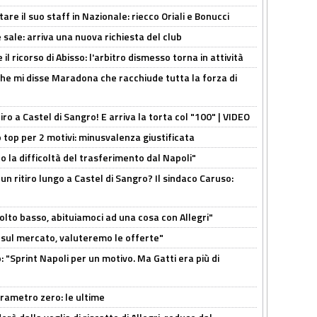
re il suo staff in Nazionale: riecco Oriali e Bonucci
 sale: arriva una nuova richiesta del club
il ricorso di Abisso: l'arbitro dismesso torna in attività
 che mi disse Maradona che racchiude tutta la forza di
tiro a Castel di Sangro! E arriva la torta col "100" | VIDEO
 top per 2 motivi: minusvalenza giustificata
to la difficoltà del trasferimento dal Napoli"
un ritiro lungo a Castel di Sangro? Il sindaco Caruso:
olto basso, abituiamoci ad una cosa con Allegri"
 è sul mercato, valuteremo le offerte"
: "Sprint Napoli per un motivo. Ma Gatti era più di
arametro zero: le ultime