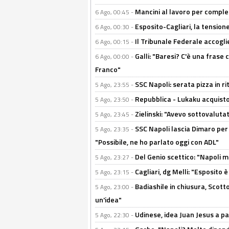
Mancini al lavoro per completa
6 Ago, 00:45 -
Esposito-Cagliari, la tensione
6 Ago, 00:30 -
Il Tribunale Federale accoglie 
6 Ago, 00:15 -
Galli: "Baresi? C'è una frase
6 Ago, 00:00 -
Franco"
SSC Napoli: serata pizza in ri
5 Ago, 23:55 -
Repubblica - Lukaku acquisto
5 Ago, 23:50 -
Zielinski: "Avevo sottovaluta
5 Ago, 23:45 -
SSC Napoli lascia Dimaro per 
5 Ago, 23:35 -
"Possibile, ne ho parlato oggi con ADL"
Del Genio scettico: "Napoli m
5 Ago, 23:27 -
Cagliari, dg Melli: "Esposito
5 Ago, 23:15 -
Badiashile in chiusura, Scotto
5 Ago, 23:00 -
un'idea"
Udinese, idea Juan Jesus a p
5 Ago, 22:30 -