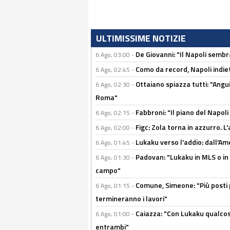
ULTIMISSIME NOTIZIE
De Giovanni: "Il Napoli sembr
6 Ago, 03:00 -
Como da record, Napoli indiet
6 Ago, 02:45 -
Ottaiano spiazza tutti: "Ang
6 Ago, 02:30 -
Roma"
Fabbroni: "Il piano del Napoli
6 Ago, 02:15 -
Figc: Zola torna in azzurro. L
6 Ago, 02:00 -
Lukaku verso l'addio: dall'Am
6 Ago, 01:45 -
Padovan: "Lukaku in MLS o in
6 Ago, 01:30 -
campo"
Comune, Simeone: "Più posti
6 Ago, 01:15 -
termineranno i lavori"
Caiazza: "Con Lukaku qualcos
6 Ago, 01:00 -
entrambi"