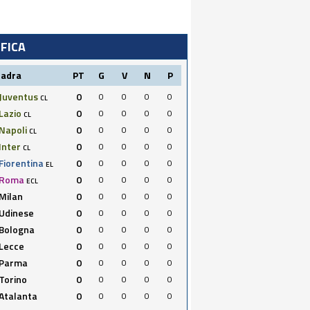
IFICA
uadra
PT
G
V
N
P
Juventus
0
0
0
0
0
CL
Lazio
0
0
0
0
0
CL
Napoli
0
0
0
0
0
CL
Inter
0
0
0
0
0
CL
Fiorentina
0
0
0
0
0
EL
Roma
0
0
0
0
0
ECL
Milan
0
0
0
0
0
Udinese
0
0
0
0
0
Bologna
0
0
0
0
0
Lecce
0
0
0
0
0
Parma
0
0
0
0
0
Torino
0
0
0
0
0
Atalanta
0
0
0
0
0