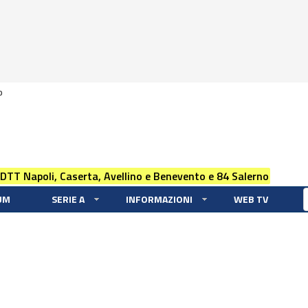
0
 DTT Napoli, Caserta, Avellino e Benevento e 84 Salerno
UM
SERIE A
INFORMAZIONI
WEB TV