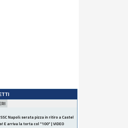
LETTI
ERI
SSC Napoli: serata pizza in ritiro a Castel
o! E arriva la torta col "100" | VIDEO