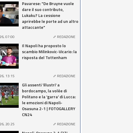
Pavarese: "De Bruyne vuole
dare il suo contributo,
Lukaku? La cessione
aprirebbe le porte ad un altro
attaccante"
26, 07:00
REDAZIONE
Il Napoli ha proposto lo
scambio Milinkovic-Vicario: la
risposta del Tottenham
26, 13:15
REDAZIONE
Gli assenti 'illustri' a
bordocampo, la volée di
Politano e la 'garra' di Lucca:
le emozioni di Napoli-
Osasuna 2-1 | FOTOGALLERY
CN24
26, 20:25
REDAZIONE
Napoli-Osasuna 2-1 (27'