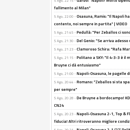
Garbo: "Napoli? Molto dipender
5 Ago, 22:15 -
fallimento al Milan"
Osasuna, Ramis: "Il Napoli ha
5 Ago, 22:00 -
contento, noi sempre in partita" | VIDEO
Pedullà: "Per Zeballos ci son
5 Ago, 21:45 -
Del Genio: "Se arriva adesso 
5 Ago, 21:30 -
Clamoroso Schira: "Rafa Mari
5 Ago, 21:23 -
Politano a SKY: "Il 4-3-3 è i
5 Ago, 21:15 -
Bruyne ci dà entusiasmo"
Napoli-Osasuna, le pagelle di
5 Ago, 21:00 -
Romano: "Zeballos si sta sp
5 Ago, 20:44 -
per sempre"
De Bruyne a bordocampo! KDB
5 Ago, 20:28 -
CN24
Napoli-Osasuna 2-1, Top & Fl
5 Ago, 20:23 -
fiducia! Altri ritroveranno migliore condi
Napoli-Osasuna 2-1 (27' Polita
5 Ago, 20:21 -