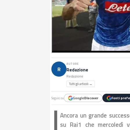
AUTORE
R
Redazione
Redazione
Tutti gli articoli →
Google
Discover
Fonti prefe
Seguici su
Ancora un grande success
su Rai1 che mercoledì ve