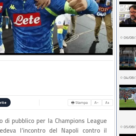
06/08/
04/08/
🖶 Stampa
A−
A+
rite
o di pubblico per la Champions League
05/08/
deva l’incontro del Napoli contro il