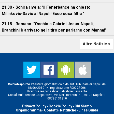
21:30 - Schira rivela: "Il Fenerbahce ha chiesto
Milinkovic-Savic al Napoli! Ecco cosa filtra"
21:15 - Romano: "Occhio a Gabriel Jesus-Napoli,
Branchini è arrivato nel ritiro per parlarne con Manna!"
Altre Notizie »
CalcioNapoli24.it
testata giornalistica n.46 aut. Tribunale di Napoli del
18/06/2010 - N. registrazione ROC-27006.
Direttore responsabile: Salvatore Passante
Social Multiservice Cooperativa, Via Dei Fiorentini 21, 80133 Napoli P.I.
08796131210
Privacy Policy
Cookie Policy
Chi Siamo
-
-
Organigramma
Contatti
Rettifiche
Linee Guida
-
-
-