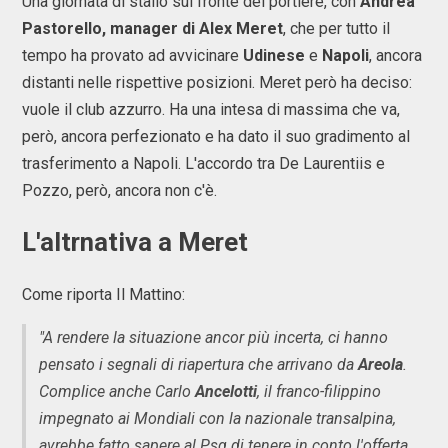
Una giornata di stallo sul fronte del portiere, con
Andrea
Pastorello, manager di Alex Meret
, che per tutto il
tempo ha provato ad avvicinare
Udinese
e
Napoli
, ancora
distanti nelle rispettive posizioni. Meret però ha deciso:
vuole il club azzurro. Ha una intesa di massima che va,
però, ancora perfezionato e ha dato il suo gradimento al
trasferimento a Napoli. L'accordo tra De Laurentiis e
Pozzo, però, ancora non c'è.
L'altrnativa a Meret
Come riporta Il Mattino:
"A rendere la situazione ancor più incerta, ci hanno
pensato i segnali di riapertura che arrivano da
Areola
.
Complice anche Carlo
Ancelotti
, il franco-filippino
impegnato ai Mondiali con la nazionale transalpina,
avrebbe fatto sapere al Psg di tenere in conto l'offerta