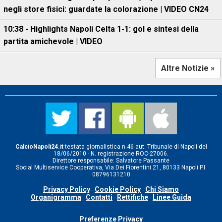
negli store fisici: guardate la colorazione | VIDEO CN24
10:38 - Highlights Napoli Celta 1-1: gol e sintesi della
partita amichevole | VIDEO
Altre Notizie »
CalcioNapoli24.it
testata giornalistica n.46 aut. Tribunale di Napoli del
18/06/2010 - N. registrazione ROC-27006.
Direttore responsabile: Salvatore Passante
Social Multiservice Cooperativa, Via Dei Fiorentini 21, 80133 Napoli P.I.
08796131210
Privacy Policy
Cookie Policy
Chi Siamo
-
-
Organigramma
Contatti
Rettifiche
Linee Guida
-
-
-
Preferenze Privacy