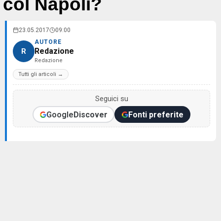
col Napoli?
23.05.2017
09:00
AUTORE
Redazione
R
Redazione
Tutti gli articoli →
Seguici su
Google
Discover
Fonti preferite