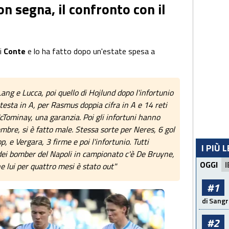
on segna, il confronto con il
i
Conte
e lo ha fatto dopo un'estate spesa a
Lang e Lucca, poi quello di Hojlund dopo l'infortunio
 testa in A, per Rasmus doppia cifra in A e 14 reti
cTominay, una garanzia. Poi gli infortuni hanno
embre, si è fatto male. Stessa sorte per Neres, 6 gol
p, e Vergara, 3 firme e poi l'infortunio. Tutti
I PIÙ 
3 dei bomber del Napoli in campionato c'è De Bruyne,
OGGI
I
he lui per quattro mesi è stato out"
#1
di Sangr
#2