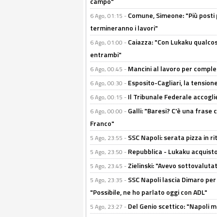
campo"
Comune, Simeone: "Più posti
6 Ago, 01:15 -
termineranno i lavori"
Caiazza: "Con Lukaku qualcos
6 Ago, 01:00 -
entrambi"
Mancini al lavoro per completa
6 Ago, 00:45 -
Esposito-Cagliari, la tensione
6 Ago, 00:30 -
Il Tribunale Federale accoglie 
6 Ago, 00:15 -
Galli: "Baresi? C'è una frase
6 Ago, 00:00 -
Franco"
SSC Napoli: serata pizza in ri
5 Ago, 23:55 -
Repubblica - Lukaku acquisto
5 Ago, 23:50 -
Zielinski: "Avevo sottovaluta
5 Ago, 23:45 -
SSC Napoli lascia Dimaro per 
5 Ago, 23:35 -
"Possibile, ne ho parlato oggi con ADL"
Del Genio scettico: "Napoli m
5 Ago, 23:27 -