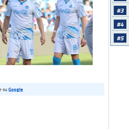
#3
#4
#5
e su
Google