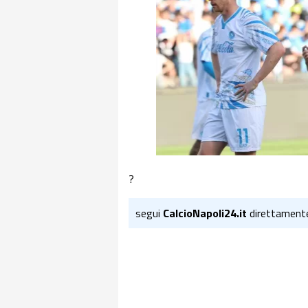
?
segui
CalcioNapoli24.it
direttament