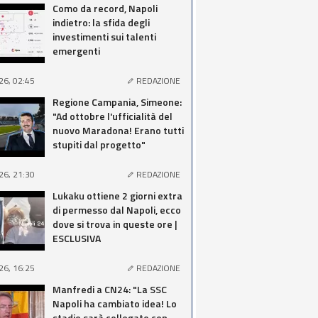
Como da record, Napoli
indietro: la sfida degli
investimenti sui talenti
emergenti
26, 02:45
REDAZIONE
Regione Campania, Simeone:
"Ad ottobre l'ufficialità del
nuovo Maradona! Erano tutti
stupiti dal progetto"
26, 21:30
REDAZIONE
Lukaku ottiene 2 giorni extra
di permesso dal Napoli, ecco
dove si trova in queste ore |
ESCLUSIVA
26, 16:25
REDAZIONE
Manfredi a CN24: "La SSC
Napoli ha cambiato idea! Lo
stadio sarà collegato con