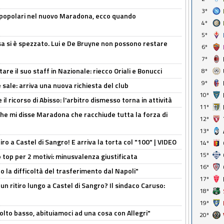
3º
 popolari nel nuovo Maradona, ecco quando
4º
5º
a si è spezzato. Lui e De Bruyne non possono restare
6º
7º
re il suo staff in Nazionale: riecco Oriali e Bonucci
8º
9º
 sale: arriva una nuova richiesta del club
10º
il ricorso di Abisso: l'arbitro dismesso torna in attività
11º
 che mi disse Maradona che racchiude tutta la forza di
12º
13º
tiro a Castel di Sangro! E arriva la torta col "100" | VIDEO
14º
15º
 top per 2 motivi: minusvalenza giustificata
16º
to la difficoltà del trasferimento dal Napoli"
17º
un ritiro lungo a Castel di Sangro? Il sindaco Caruso:
18º
19º
olto basso, abituiamoci ad una cosa con Allegri"
20º