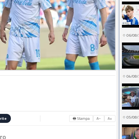
06/08/
04/08/
05/08/
🖶 Stampa
A−
A+
rite
aro