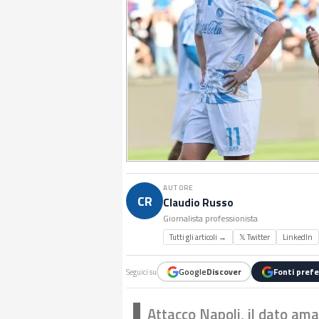
AUTORE
CR
Claudio Russo
Giornalista professionista
Tutti gli articoli →
𝕏 Twitter
LinkedIn
Google
Discover
Fonti prefe
Seguici su
Attacco Napoli, il dato am