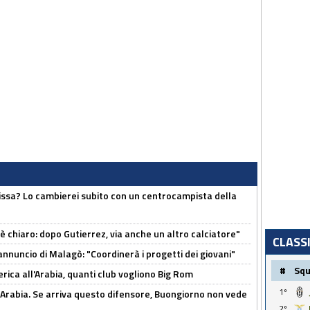
uissa? Lo cambierei subito con un centrocampista della
 è chiaro: dopo Gutierrez, via anche un altro calciatore"
CLASS
'annuncio di Malagò: "Coordinerà i progetti dei giovani"
#
Sq
erica all'Arabia, quanti club vogliono Big Rom
1º
 Arabia. Se arriva questo difensore, Buongiorno non vede
2º