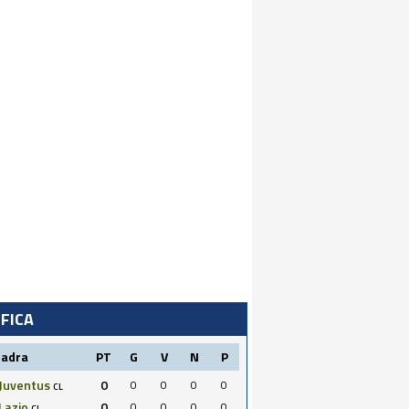
IFICA
uadra
PT
G
V
N
P
Juventus
0
0
0
0
0
CL
Lazio
0
0
0
0
0
CL