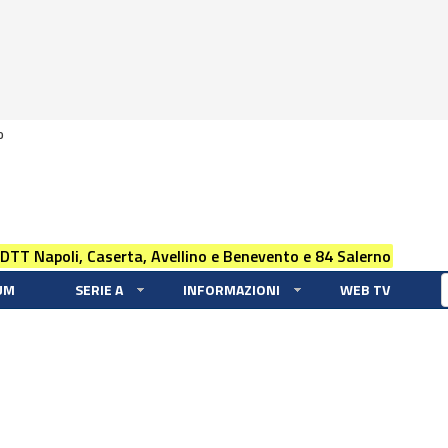
0
 DTT Napoli, Caserta, Avellino e Benevento e 84 Salerno
UM
SERIE A
INFORMAZIONI
WEB TV