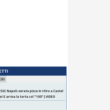
LETTI
ERI
SSC Napoli: serata pizza in ritiro a Castel
o! E arriva la torta col "100" | VIDEO