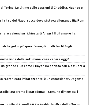
 al Torino! Le ultime sulle cessioni di Cheddira, Ngonge e
 il ritiro del Napoli: ecco dove si stava allenando Big Rom
 nel weekend su richiesta di Allegri! Il difensore ha
alche gol in più quest'anno, di quelli facili! Sugli
rammazione della settimana: cosa vedere oggi?
in un grande club come il Bayer. Ho parlato con Aleix Garcia
ito: "Certificato imbarazzante, è un'estorsione!". L'agente
 stadio lasceremo il Maradona! Il Comune dimentica il
ri, addio al Napoli! MLS o Arabia: le cifre dell'offerta