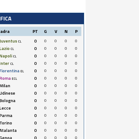
IFICA
uadra
PT
G
V
N
P
Juventus
0
0
0
0
0
CL
Lazio
0
0
0
0
0
CL
Napoli
0
0
0
0
0
CL
Inter
0
0
0
0
0
CL
Fiorentina
0
0
0
0
0
EL
Roma
0
0
0
0
0
ECL
Milan
0
0
0
0
0
Udinese
0
0
0
0
0
Bologna
0
0
0
0
0
Lecce
0
0
0
0
0
Parma
0
0
0
0
0
Torino
0
0
0
0
0
Atalanta
0
0
0
0
0
Genoa
0
0
0
0
0