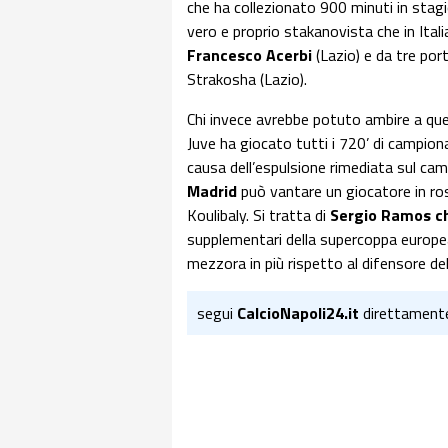
che ha collezionato 900 minuti in stagi
vero e proprio stakanovista che in Ital
Francesco Acerbi
(Lazio) e da tre por
Strakosha (Lazio).
Chi invece avrebbe potuto ambire a q
Juve ha giocato tutti i 720’ di campio
causa dell’espulsione rimediata sul camp
Madrid
può vantare un giocatore in ros
Koulibaly. Si tratta di
Sergio Ramos ch
supplementari della supercoppa europea
mezzora in più rispetto al difensore de
segui
CalcioNapoli24.it
direttament