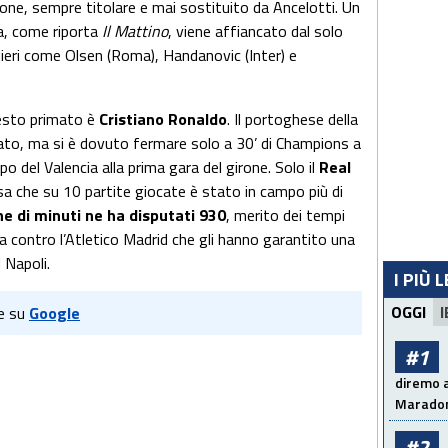
one, sempre titolare e mai sostituito da Ancelotti. Un
ia, come riporta
Il Mattino
, viene affiancato dal solo
tieri come Olsen (Roma), Handanovic (Inter) e
uesto primato è
Cristiano Ronaldo
. Il portoghese della
nato, ma si è dovuto fermare solo a 30’ di Champions a
o del Valencia alla prima gara del girone. Solo il
Real
a che su 10 partite giocate è stato in campo più di
e di minuti ne ha disputati 930
, merito dei tempi
 contro l’Atletico Madrid che gli hanno garantito una
l Napoli.
I PIÙ 
OGGI
I
e su
Google
#1
diremo a
Maradon
#2