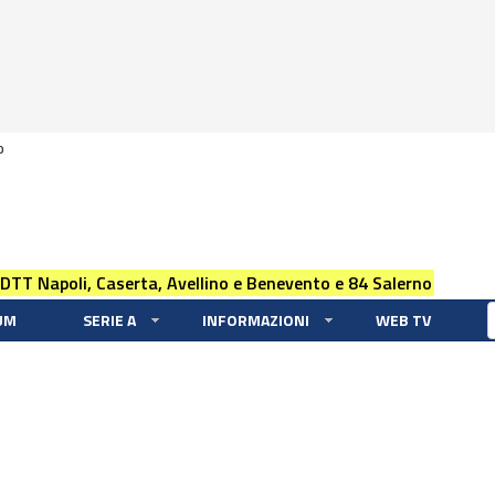
0
 DTT Napoli, Caserta, Avellino e Benevento e 84 Salerno
UM
SERIE A
INFORMAZIONI
WEB TV