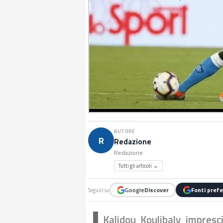
AUTORE
R
Redazione
Redazione
Tutti gli articoli →
Google
Discover
Fonti prefe
Seguici su
Kalidou Koulibaly impresci