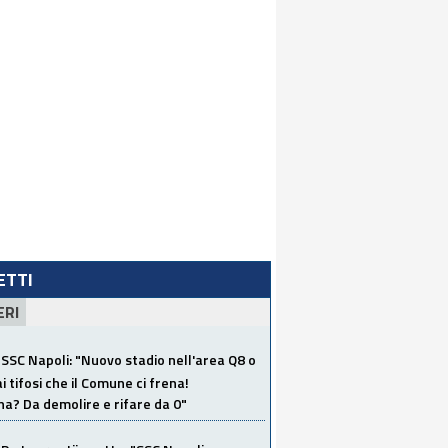
LETTI
ERI
SSC Napoli: "Nuovo stadio nell'area Q8 o
i tifosi che il Comune ci frena!
a? Da demolire e rifare da 0"