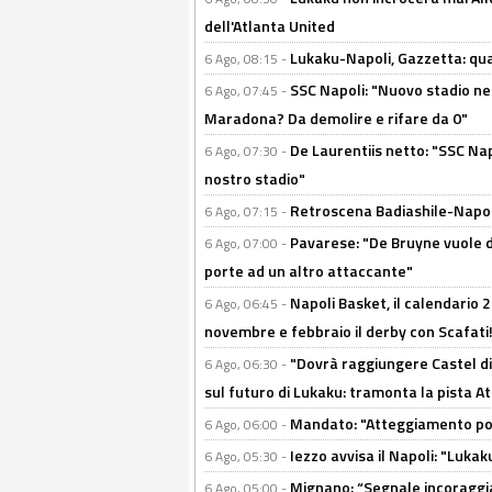
dell'Atlanta United
Lukaku-Napoli, Gazzetta: qu
6 Ago, 08:15 -
SSC Napoli: "Nuovo stadio nel
6 Ago, 07:45 -
Maradona? Da demolire e rifare da 0"
De Laurentiis netto: "SSC Nap
6 Ago, 07:30 -
nostro stadio"
Retroscena Badiashile-Napoli:
6 Ago, 07:15 -
Pavarese: "De Bruyne vuole d
6 Ago, 07:00 -
porte ad un altro attaccante"
Napoli Basket, il calendario
6 Ago, 06:45 -
novembre e febbraio il derby con Scafati!
"Dovrà raggiungere Castel di
6 Ago, 06:30 -
sul futuro di Lukaku: tramonta la pista A
Mandato: "Atteggiamento posi
6 Ago, 06:00 -
Iezzo avvisa il Napoli: "Lukaku
6 Ago, 05:30 -
Mignano: “Segnale incoraggi
6 Ago, 05:00 -