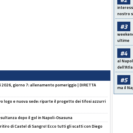
interess
nostro s
#3
weekend!
ultime
#4
al Napol
dell'Atl
#5
li 2026, giorno 7: allenamento pomeriggio | DIRETTA
ma il Na
 logo e nuova sede: riparte il progetto dei tifosi azzurri
esultanza dopo il gol in Napoli-Osasuna
ritiro di Castel di Sangro! Ecco tutti gli scatti con Diego