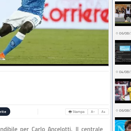
06/08/
04/08/
06/08/
🖶 Stampa
A−
A+
rite
ndibile per Carlo Ancelotti. Il centrale