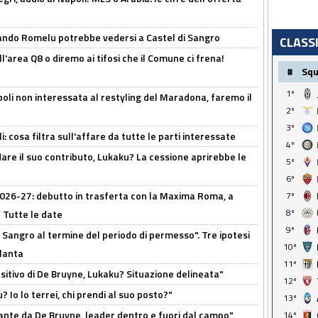
ando Romelu potrebbe vedersi a Castel di Sangro
CLASS
l'area Q8 o diremo ai tifosi che il Comune ci frena!
#
Sq
1º
oli non interessata al restyling del Maradona, faremo il
2º
3º
 cosa filtra sull'affare da tutte le parti interessate
4º
are il suo contributo, Lukaku? La cessione aprirebbe le
5º
6º
 2026-27: debutto in trasferta con la Maxima Roma, a
7º
8º
 Tutte le date
9º
 Sangro al termine del periodo di permesso". Tre ipotesi
10º
tlanta
11º
tivo di De Bruyne, Lukaku? Situazione delineata"
12º
? Io lo terrei, chi prendi al suo posto?"
13º
ante da De Bruyne, leader dentro e fuori dal campo"
14º