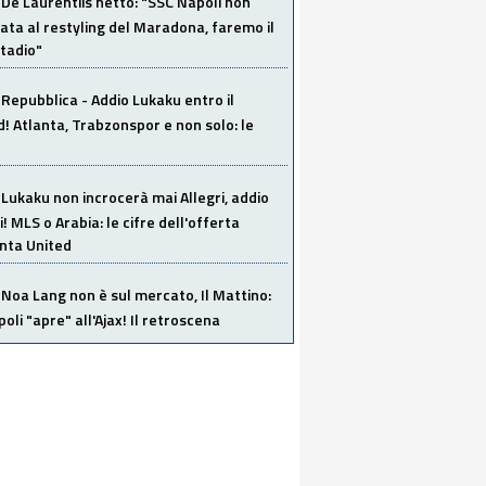
De Laurentiis netto: "SSC Napoli non
ata al restyling del Maradona, faremo il
tadio"
Repubblica - Addio Lukaku entro il
 Atlanta, Trabzonspor e non solo: le
Lukaku non incrocerà mai Allegri, addio
i! MLS o Arabia: le cifre dell'offerta
anta United
Noa Lang non è sul mercato, Il Mattino:
poli "apre" all'Ajax! Il retroscena