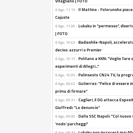
Vitagliano | FOTO
Il Mattino - Folorunsho piace
6 Ago, 11:15 -
Cajuste
Lukaku in "permesso", diserta
6 Ago, 11:00 -
| FOTO
Badiashile-Napoli, accelerata
6 Ago, 10:45 -
deciso: azzurri o Premier
Politano a KKN: "Voglio fare qu
6 Ago, 10:15 -
esperimenti di Allegri..."
Palinsesto CN24 TV, la prog
6 Ago, 10:05 -
Gutierrez: "Felice di essere 
6 Ago, 09:45 -
prima di firmare"
Cagliari, il DG attacca Espos
6 Ago, 09:31 -
Giuffredi: "Lo denuncio"
Dalla SSC Napoli: "Col nuovo
6 Ago, 09:00 -
'nodo' parcheggi"
Lukaku non incrocerà mai Alleg
6 Ago, 08:30 -