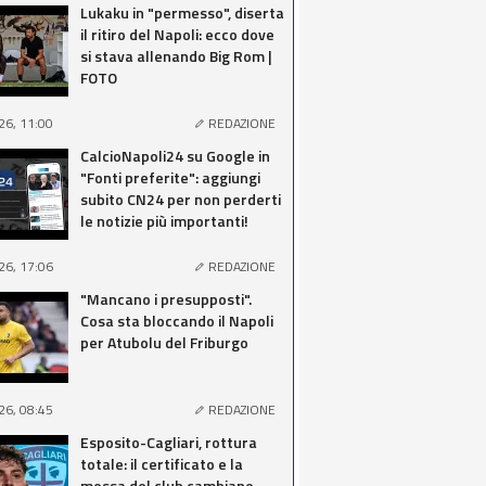
Lukaku in "permesso", diserta
il ritiro del Napoli: ecco dove
si stava allenando Big Rom |
FOTO
26, 11:00
REDAZIONE
CalcioNapoli24 su Google in
"Fonti preferite": aggiungi
subito CN24 per non perderti
le notizie più importanti!
26, 17:06
REDAZIONE
"Mancano i presupposti".
Cosa sta bloccando il Napoli
per Atubolu del Friburgo
26, 08:45
REDAZIONE
Esposito-Cagliari, rottura
totale: il certificato e la
mossa del club cambiano