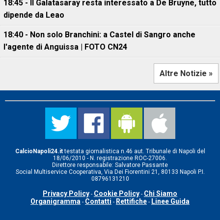
18:45 - Il Galatasaray resta interessato a De Bruyne, tutto
dipende da Leao
18:40 - Non solo Branchini: a Castel di Sangro anche
l'agente di Anguissa | FOTO CN24
Altre Notizie »
CalcioNapoli24.it
testata giornalistica n.46 aut. Tribunale di Napoli del
18/06/2010 - N. registrazione ROC-27006.
Direttore responsabile: Salvatore Passante
Social Multiservice Cooperativa, Via Dei Fiorentini 21, 80133 Napoli P.I.
08796131210
Privacy Policy
Cookie Policy
Chi Siamo
-
-
Organigramma
Contatti
Rettifiche
Linee Guida
-
-
-