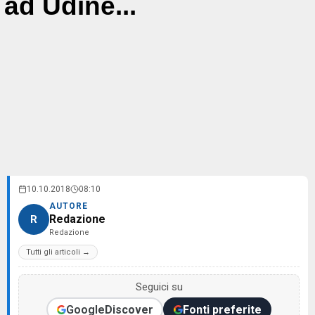
ad Udine...
10.10.2018
08:10
AUTORE
Redazione
R
Redazione
Tutti gli articoli →
Seguici su
Google
Discover
Fonti preferite