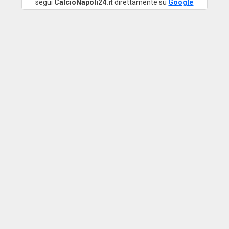
segui
CalcioNapoli24.it
direttamente su
Google