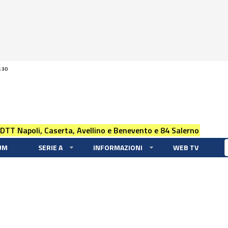
:30
 DTT Napoli, Caserta, Avellino e Benevento e 84 Salerno
UM
SERIE A
INFORMAZIONI
WEB TV