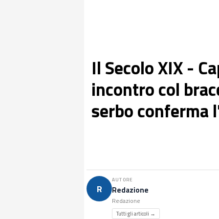
Il Secolo XIX - C
incontro col bracc
serbo conferma l
AUTORE
R
Redazione
Redazione
Tutti gli articoli →