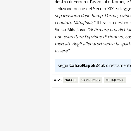
destro di Ferrero, l’avvocato Romei, e S
l'edizione online del Secolo XIX, si leg
separeranno dopo Samp-Parma, evident
convinto Mihajlovic"
. Il braccio destr
Sinisa Mihajlovic
"di firmare una dichiar
non esercitare l’opzione di rinnovo; co
mercato degli allenatori senza la spad
essere"
.
segui
CalcioNapoli24.it
direttament
TAGS
NAPOLI
SAMPDORIA
MIHAJLOVIC