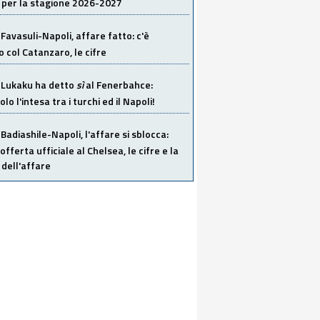
 per la stagione 2026-2027
Favasuli-Napoli, affare fatto: c'è
o col Catanzaro, le cifre
Lukaku ha detto
sì
al Fenerbahce:
o l'intesa tra i turchi ed il Napoli!
Badiashile-Napoli, l'affare si sblocca:
offerta ufficiale al Chelsea, le cifre e la
dell'affare