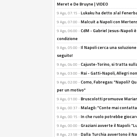
Meret e De Bruyne | VIDEO
Lukaku ha detto
sì
al Fenerbah
9 Ago, 07:15 -
Malcuit a Napoli con Mertens
9 Ago, 07:00 -
CdM - Gabriel Jesus-Napoli è
9 Ago, 06:00 -
condizione
Il Napoli cerca una soluzione
9 Ago, 05:00 -
seguito!
Cajuste-Torino, si tratta sull
9 Ago, 04:00 -
Rai - Gatti-Napoli, Allegri no
9 Ago, 03:00 -
Como, Fabregas: "Napoli? Qua
9 Ago, 02:00 -
per un motivo"
Bruscolotti promuove Marianu
9 Ago, 01:00 -
Malagò: "Conte mai contattato
9 Ago, 00:37 -
In che ruolo potrebbe giocare
9 Ago, 00:15 -
Graziani avverte il Napoli: “Lu
9 Ago, 00:00 -
Dalla Turchia avvertono il Na
8 Ago, 23:58 -