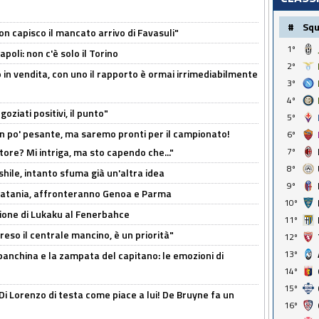
#
Sq
non capisco il mancato arrivo di Favasuli"
1º
poli: non c'è solo il Torino
2º
 in vendita, con uno il rapporto è ormai irrimediabilmente
3º
4º
oziati positivi, il punto"
5º
n po' pesante, ma saremo pronti per il campionato!
6º
tore? Mi intriga, ma sto capendo che..."
7º
8º
shile, intanto sfuma già un'altra idea
9º
e Catania, affronteranno Genoa e Parma
10º
sione di Lukaku al Fenerbahce
11º
reso il centrale mancino, è un priorità"
12º
13º
 panchina e la zampata del capitano: le emozioni di
14º
15º
Di Lorenzo di testa come piace a lui! De Bruyne fa un
16º