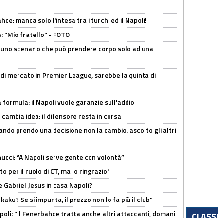
ce: manca solo l'intesa tra i turchi ed il Napoli!
: "Mio fratello" - FOTO
 uno scenario che può prendere corpo solo ad una
 di mercato in Premier League, sarebbe la quinta di
a formula: il Napoli vuole garanzie sull'addio
n cambia idea: il difensore resta in corsa
ndo prendo una decisione non la cambio, ascolto gli altri
cci: “A Napoli serve gente con volontà”
 per il ruolo di CT, ma lo ringrazio"
 Gabriel Jesus in casa Napoli?
kaku? Se si impunta, il prezzo non lo fa più il club”
poli: "Il Fenerbahce tratta anche altri attaccanti, domani
CLASS