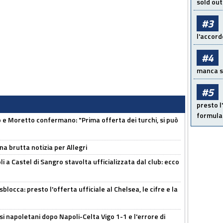
sold out
#3
l'accord
#4
manca sol
#5
presto l'
formula 
 Moretto confermano: "Prima offerta dei turchi, si può
na brutta notizia per Allegri
a Castel di Sangro stavolta ufficializzata dal club: ecco
sblocca: presto l'offerta ufficiale al Chelsea, le cifre e la
si napoletani dopo Napoli-Celta Vigo 1-1 e l'errore di