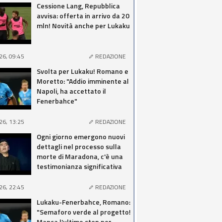
Cessione Lang, Repubblica
avvisa: offerta in arrivo da 20
mln! Novità anche per Lukaku
26, 09:45
REDAZIONE
Svolta per Lukaku! Romano e
Moretto: "Addio imminente al
Napoli, ha accettato il
Fenerbahce"
26, 13:25
REDAZIONE
Ogni giorno emergono nuovi
dettagli nel processo sulla
morte di Maradona, c'è una
testimonianza significativa
26, 22:45
REDAZIONE
Lukaku-Fenerbahce, Romano:
"Semaforo verde al progetto!
Manca l'ultimo step per