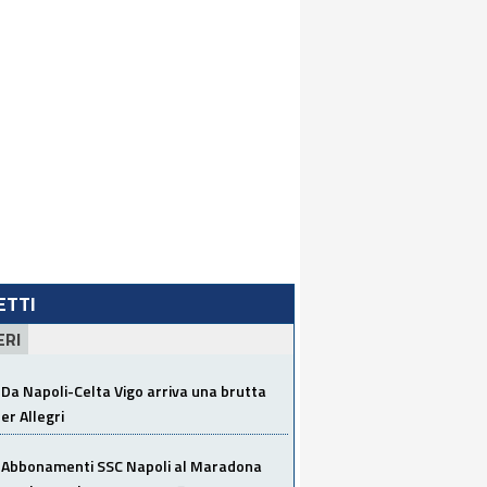
LETTI
ERI
Da Napoli-Celta Vigo arriva una brutta
per Allegri
Abbonamenti SSC Napoli al Maradona