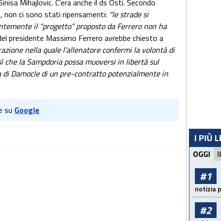
inisa Mihajlovic. C’era anche il ds Osti. Secondo
ge, non ci sono stati ripensamenti:
"le strade si
emente il “progetto” proposto da Ferrero non ha
o del presidente Massimo Ferrero avrebbe chiesto a
azione nella quale l’allenatore confermi la volontà di
sì che la Sampdoria possa muoversi in libertà sul
a di Damocle di un pre-contratto potenzialmente in
e su
Google
I PIÙ 
OGGI
I
#1
notizia 
#2