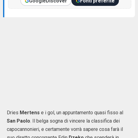
Google
Discover
Fonti preferite
Dries
Mertens
e i gol, un appuntamento quasi fisso al
San Paolo
. Il belga sogna di vincere la classifica dei
capocannonieri, e certamente vorrà sapere cosa farà il
suo diretto concorrente Edin
Dzeko
che scenderà in