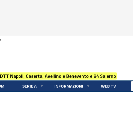
0
 DTT Napoli, Caserta, Avellino e Benevento e 84 Salerno
UM
SERIE A
INFORMAZIONI
WEB TV