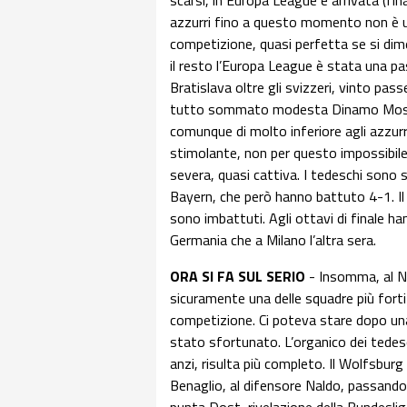
scarsi, in Europa League è arrivata (fi
azzurri fino a questo momento non è un
competizione, quasi perfetta se si dim
il resto l’Europa League è stata una p
Bratislava oltre gli svizzeri, vinto pas
tutto sommato modesta Dinamo Mosc
comunque di molto inferiore agli azzurr
stimolante, non per questo impossibile.
severa, quasi cattiva. I tedeschi sono s
Bayern, che però hanno battuto 4-1. Il 
sono imbattuti. Agli ottavi di finale ha
Germania che a Milano l’altra sera.
ORA SI FA SUL SERIO
- Insomma, al Nap
sicuramente una delle squadre più forti
competizione. Ci poteva stare dopo una s
stato sfortunato. L’organico dei tedesch
anzi, risulta più completo. Il Wolfsburg 
Benaglio, al difensore Naldo, passando 