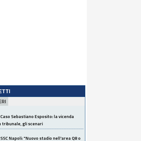
LETTI
ERI
Caso Sebastiano Esposito: la vicenda
n tribunale, gli scenari
SSC Napoli: "Nuovo stadio nell'area Q8 o