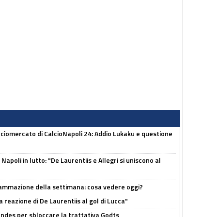
ciomercato di CalcioNapoli 24: Addio Lukaku e questione
apoli in lutto: "De Laurentiis e Allegri si uniscono al
rammazione della settimana: cosa vedere oggi?
la reazione di De Laurentiis al gol di Lucca"
ndes per sbloccare la trattativa Godts