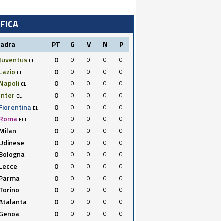
IFICA
uadra
PT
G
V
N
P
Juventus
0
0
0
0
0
CL
Lazio
0
0
0
0
0
CL
Napoli
0
0
0
0
0
CL
Inter
0
0
0
0
0
CL
Fiorentina
0
0
0
0
0
EL
Roma
0
0
0
0
0
ECL
Milan
0
0
0
0
0
Udinese
0
0
0
0
0
Bologna
0
0
0
0
0
Lecce
0
0
0
0
0
Parma
0
0
0
0
0
Torino
0
0
0
0
0
Atalanta
0
0
0
0
0
Genoa
0
0
0
0
0