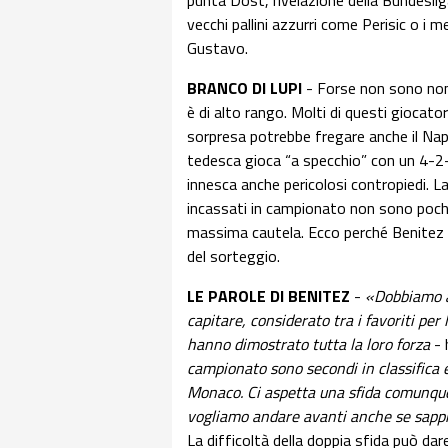
punta Dost, rivelazione della Bundeslig
vecchi pallini azzurri come Perisic o i m
Gustavo.
BRANCO DI LUPI
- Forse non sono nom
è di alto rango. Molti di questi giocato
sorpresa potrebbe fregare anche il Napo
tedesca gioca “a specchio” con un 4-2-
innesca anche pericolosi contropiedi. L
incassati in campionato non sono pochi,
massima cautela. Ecco perché Benitez n
del sorteggio.
LE PAROLE DI BENITEZ
-
«Dobbiamo af
capitare, considerato tra i favoriti per 
hanno dimostrato tutta la loro forza
- 
campionato sono secondi in classifica 
Monaco. Ci aspetta una sfida comunque 
vogliamo andare avanti anche se sappia
La difficoltà della doppia sfida può dar