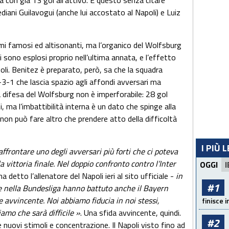
a con già 13 gol all’attivo. E questo senza citare
ediani Guilavogui (anche lui accostato al Napoli) e Luiz
i famosi ed altisonanti, ma l’organico del Wolfsburg
ri sono esplosi proprio nell’ultima annata, e l’effetto
li. Benitez è preparato, però, sa che la squadra
3-1 che lascia spazio agli affondi avversari ma
a difesa del Wolfsburg non è imperforabile: 28 gol
 ma l’imbattibilità interna è un dato che spinge alla
on può fare altro che prendere atto della difficoltà
I PIÙ 
frontare uno degli avversari più forti che ci poteva
la vittoria finale. Nel doppio confronto contro l’Inter
OGGI
I
ha detto l’allenatore del Napoli ieri al sito ufficiale -
in
#1
e nella Bundesliga hanno battuto anche il Bayern
avvincente. Noi abbiamo fiducia in noi stessi,
finisce i
mo che sarà difficile »
. Una sfida avvincente, quindi.
#2
e nuovi stimoli e concentrazione. Il Napoli visto fino ad