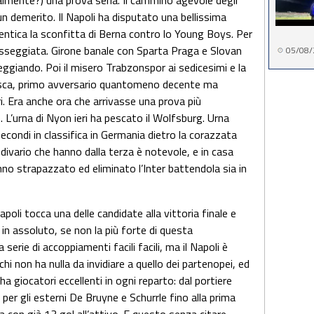
nalmente?) una prova seria. Il cammino agevole degli
 demerito. Il Napoli ha disputato una bellissima
entica la sconfitta di Berna contro lo Young Boys. Per
asseggiata. Girone banale con Sparta Praga e Slovan
05/08/
seggiando. Poi il misero Trabzonspor ai sedicesimi e la
a, primo avversario quantomeno decente ma
i. Era anche ora che arrivasse una prova più
 L’urna di Nyon ieri ha pescato il Wolfsburg. Urna
econdi in classifica in Germania dietro la corazzata
divario che hanno dalla terza è notevole, e in casa
nno strapazzato ed eliminato l’Inter battendola sia in
oli tocca una delle candidate alla vittoria finale e
 in assoluto, se non la più forte di questa
erie di accoppiamenti facili facili, ma il Napoli è
i non ha nulla da invidiare a quello dei partenopei, ed
ha giocatori eccellenti in ogni reparto: dal portiere
per gli esterni De Bruyne e Schurrle fino alla prima