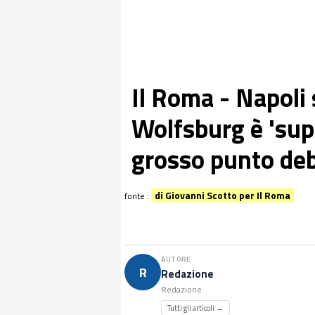
Il Roma - Napoli 
Wolfsburg è 'sup
grosso punto de
di Giovanni Scotto per Il Roma
fonte :
AUTORE
R
Redazione
Redazione
Tutti gli articoli →