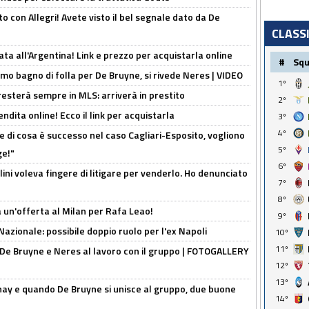
o con Allegri! Avete visto il bel segnale dato da De
CLASS
ta all'Argentina! Link e prezzo per acquistarla online
#
Sq
rimo bagno di folla per De Bruyne, si rivede Neres | VIDEO
1º
sterà sempre in MLS: arriverà in prestito
2º
ndita online! Ecco il link per acquistarla
3º
4º
 di cosa è successo nel caso Cagliari-Esposito, vogliono
5º
ge!"
6º
lini voleva fingere di litigare per venderlo. Ho denunciato
7º
8º
 un'offerta al Milan per Rafa Leao!
9º
Nazionale: possibile doppio ruolo per l'ex Napoli
10º
11º
 De Bruyne e Neres al lavoro con il gruppo | FOTOGALLERY
12º
13º
nay e quando De Bruyne si unisce al gruppo, due buone
14º