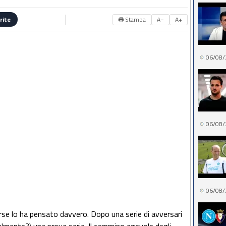
🖶 Stampa
A−
A+
rite
06/08/
06/08/
06/08/
rse lo ha pensato davvero. Dopo una serie di avversari