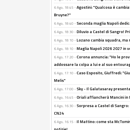
Agostini: "Qualcosa è cambiat
6 Ago, 18:45 -
Bruyne?"
Seconda maglia Napoli dedica
6 Ago, 18:40 -
Diluvio a Castel di Sangro! P
6 Ago, 18:30 -
Lozano cambia squadra, ma re
6 Ago, 18:10 -
Maglia Napoli 2026 2027 in ve
6 Ago, 18:10 -
Corona annuncia: "Ho le prove
6 Ago, 17:20 -
addossare la colpa a lui e al suo entoura
Caso Esposito, Giuffredi: "Giu
6 Ago, 17:10 -
Melis"
Sky - Il Galatasaray presenta
6 Ago, 17:00 -
Oriali affiancherà Mancini in 
6 Ago, 16:45 -
Sorpresa a Castel di Sangro:
6 Ago, 16:30 -
CN24
Il Mattino: come sta McTomi
6 Ago, 16:15 -
notizie!