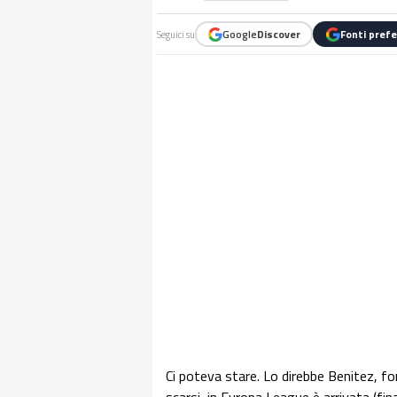
Google
Discover
Fonti prefe
Seguici su
Ci poteva stare. Lo direbbe Benitez, fo