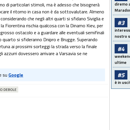
diremo a
o di particolari stimoli, ma è adesso che bisognerà
Maradon
ocare il ritorno in casa non è da sottovalutare. Almeno
considerando che negli altri quarti si sfidano Siviglia e
#3
e la Fiorentina rischia qualcosa con la Dinamo Kiev, per
interess
un grosso ostacolo e a guardare alle eventuali semifinali
nostro s
imo quarto si sfideranno Dnipro e Brugge. Superando
rtuna ai prossimi sorteggi la strada verso la finale
#4
i azzurri dovessero arrivare a Varsavia se ne
weekend!
ultime
#5
e su
Google
è in usci
O DEBOLE