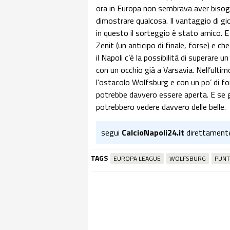
ora in Europa non sembrava aver bisogn
dimostrare qualcosa. Il vantaggio di gi
in questo il sorteggio è stato amico. E 
Zenit (un anticipo di finale, forse) e ch
il Napoli c’è la possibilità di superare 
con un occhio già a Varsavia. Nell’ult
l’ostacolo Wolfsburg e con un po’ di fo
potrebbe davvero essere aperta. E se gl
potrebbero vedere davvero delle belle.
segui
CalcioNapoli24.it
direttament
TAGS
EUROPA LEAGUE
WOLFSBURG
PUNT