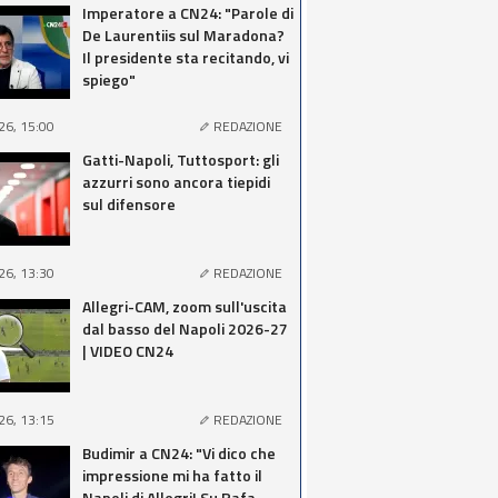
Imperatore a CN24: "Parole di
De Laurentiis sul Maradona?
Il presidente sta recitando, vi
spiego"
26, 15:00
REDAZIONE
Gatti-Napoli, Tuttosport: gli
azzurri sono ancora tiepidi
sul difensore
26, 13:30
REDAZIONE
Allegri-CAM, zoom sull'uscita
dal basso del Napoli 2026-27
| VIDEO CN24
26, 13:15
REDAZIONE
Budimir a CN24: "Vi dico che
impressione mi ha fatto il
Napoli di Allegri! Su Rafa